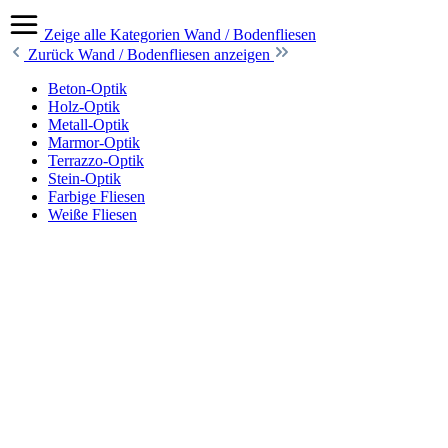
Zeige alle Kategorien
Wand / Bodenfliesen
Zurück
Wand / Bodenfliesen anzeigen
Beton-Optik
Holz-Optik
Metall-Optik
Marmor-Optik
Terrazzo-Optik
Stein-Optik
Farbige Fliesen
Weiße Fliesen