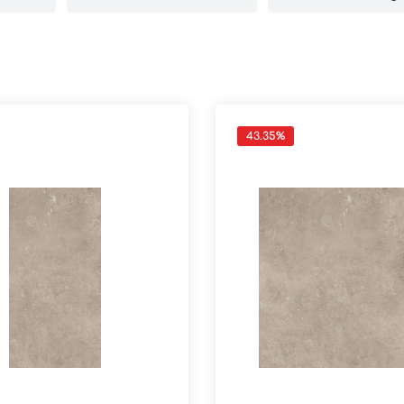
43.35
%