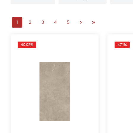
1
2
3
4
5
40.02
%
47.1
%