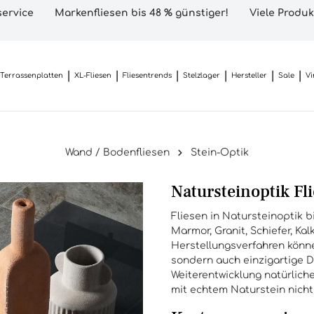
ervice
Markenfliesen bis 48 % günstiger!
Viele Produk
Terrassenplatten
XL-Fliesen
Fliesentrends
Stelzlager
Hersteller
Sale
Vi
Wand / Bodenfliesen
Stein-Optik
Natursteinoptik Fli
Fliesen in Natursteinoptik b
Marmor, Granit, Schiefer, K
Herstellungsverfahren können
sondern auch einzigartige D
Weiterentwicklung natürlich
mit echtem Naturstein nicht