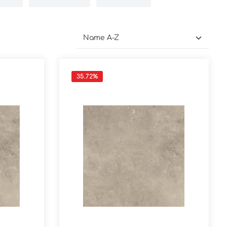
35.72
%