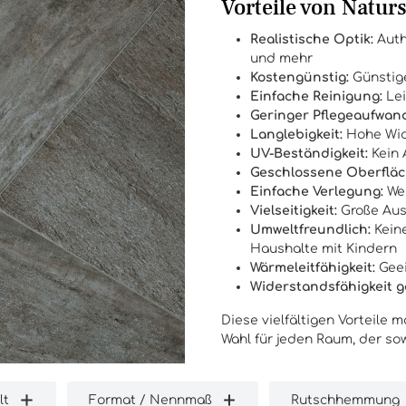
Vorteile von Natur
Realistische Optik:
Auth
und mehr
Kostengünstig:
Günstige
Einfache Reinigung:
Lei
Geringer Pflegeaufwan
Langlebigkeit:
Hohe Wid
UV-Beständigkeit:
Kein 
Geschlossene Oberfläc
Einfache Verlegung:
Wen
Vielseitigkeit:
Große Aus
Umweltfreundlich:
Keine
Haushalte mit Kindern
Wärmeleitfähigkeit:
Geei
Widerstandsfähigkeit g
Diese vielfältigen Vorteile
Wahl für jeden Raum, der sowo
lt
Format / Nennmaß
Rutschhemmung