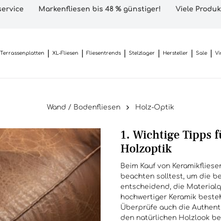
ervice
Markenfliesen bis 48 % günstiger!
Viele Produk
Terrassenplatten
XL-Fliesen
Fliesentrends
Stelzlager
Hersteller
Sale
Vi
Wand / Bodenfliesen
Holz-Optik
1. Wichtige Tipps 
Holzoptik
Beim Kauf von Keramikfliesen
beachten solltest, um die be
entscheidend, die Materialqu
hochwertiger Keramik besteh
Überprüfe auch die Authent
den natürlichen Holzlook be