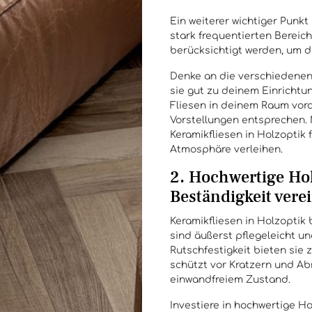
Ein weiterer wichtiger Punkt
stark frequentierten Bereich
berücksichtigt werden, um d
Denke an die verschiedenen 
sie gut zu deinem Einrichtu
Fliesen in deinem Raum vora
Vorstellungen entsprechen. 
Keramikfliesen in Holzoptik
Atmosphäre verleihen.
2. Hochwertige Hol
Beständigkeit vere
Keramikfliesen in Holzoptik 
sind äußerst pflegeleicht u
Rutschfestigkeit bieten sie z
schützt vor Kratzern und Ab
einwandfreiem Zustand.
Investiere in hochwertige H