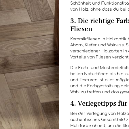
Schönheit und Funktionalitä
von Holz, ohne dass du bei 
3. Die richtige Fa
Fliesen
Keramikfliesen in Holzoptik 
Ahorn, Kiefer und Walnuss.
verschiedener Holzarten in
Vorteile von Fliesen verzich
Die Farb- und Mustervielfalt
hellen Naturtönen bis hin 
und Texturen ist alles mögli
und die Farbgestaltung dein
Wahl zu treffen und das gew
4. Verlegetipps fü
Bei der Verlegung von Holzop
authentisches Gesamtbild zu
Holzfarbe ähnelt, um die Il