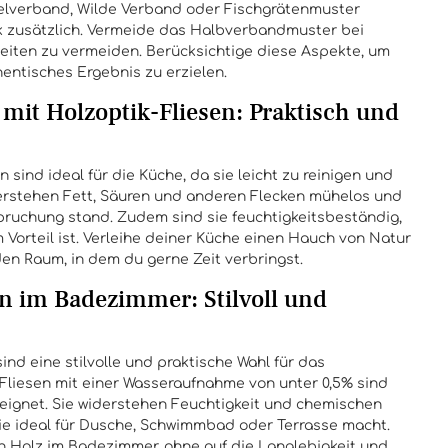
telverband, Wilde Verband oder Fischgrätenmuster
ik zusätzlich. Vermeide das Halbverbandmuster bei
eiten zu vermeiden. Berücksichtige diese Aspekte, um
entisches Ergebnis zu erzielen.
mit Holzoptik-Fliesen: Praktisch und
 sind ideal für die Küche, da sie leicht zu reinigen und
derstehen Fett, Säuren und anderen Flecken mühelos und
pruchung stand. Zudem sind sie feuchtigkeitsbeständig,
 Vorteil ist. Verleihe deiner Küche einen Hauch von Natur
en Raum, in dem du gerne Zeit verbringst.
en im Badezimmer: Stilvoll und
sind eine stilvolle und praktische Wahl für das
Fliesen mit einer Wasseraufnahme von unter 0,5% sind
eignet. Sie widerstehen Feuchtigkeit und chemischen
ie ideal für Dusche, Schwimmbad oder Terrasse macht.
 Holz im Badezimmer, ohne auf die Langlebigkeit und