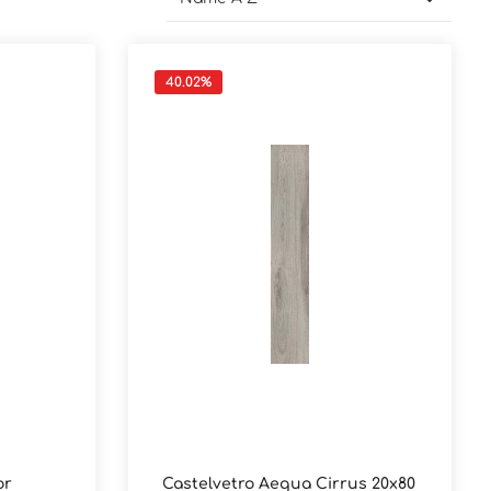
40.02
%
or
Castelvetro Aequa Cirrus 20x80