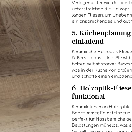
Verlegemuster wie der Vier
unterstreichen die Holzopt
langen Fliesen, um Unebenh
ein ansprechendes und auth
5. Küchenplanung 
einladend
Keramische Holzoptik-Fliesen
äußerst robust sind. Sie wi
halten selbst starker Beans
was in der Küche von großem
und schaffe einen einladend
6. Holzoptik-Flies
funktional
Keramikfliesen in Holzoptik 
Badezimmer. Feinsteinzeug-
perfekt für Nassbereiche ge
Belastungen mühelos, was s
Genieß den warmen Look von