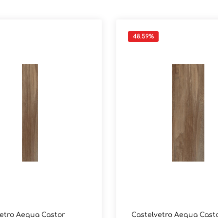
48.59
%
etro Aequa Castor
Castelvetro Aequa Cast