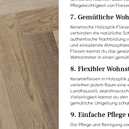
Pflegeleichtigkeit von Flies
7. Gemütliche Woh
Keramische Holzoptik-Fliese
verbinden die natürliche Sch
authentische Nachbildung 
und einladende Atmosphäre. 
Fliesen kannst du das gewü
Wohnzimmer in einen gemütl
8. Flexibler Wohnst
Keramikfliesen in Holzoptik
verleihen jedem Raum eine 
Landhausstil, skandinavisc
Vielseitigkeit kannst du de
gemütliche Umgebung schaff
9. Einfache Pflege
Die Pflege und Reinigung von