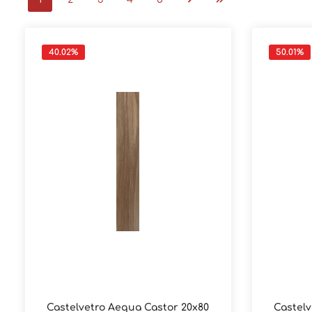
40.02
%
50.01
%
Castelvetro Aequa Castor 20x80
Castelv