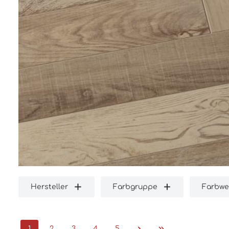
Hersteller
Farbgruppe
Farbwe
1
2
3
4
5