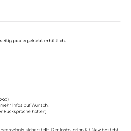
eitig papiergeklebt erhältlich.
fbad)
 mehr Infos auf Wunsch.
er Rücksprache halten)
geergebnis sicherstellt. Der Installation Kit New besteht