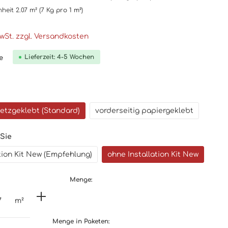
nheit
2.07 m²
(7 Kg
pro 1 m²
)
MwSt. zzgl. Versandkosten
Lieferzeit: 4-5 Wochen
e
netzgeklebt (Standard)
vorderseitig papiergeklebt
 Sie
ation Kit New (Empfehlung)
ohne Installation Kit New
Menge:
m²
Menge in Paketen: