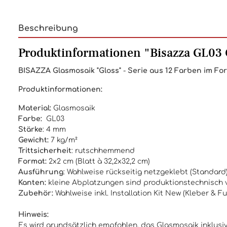
Beschreibung
Produktinformationen "Bisazza GL03 
BISAZZA
Glasmosaik "Gloss"
-
Serie aus 12 Farben im For
Produktinformationen:
Material:
Glasmosaik
Farbe:
GL03
Stärke
: 4 mm
Gewicht:
7 kg/m²
Trittsicherheit
: rutschhemmend
Format:
2x2 cm (Blatt à 32,2x32,2 cm)
Ausführung
: Wahlweise rückseitig netzgeklebt (Standar
Kanten:
kleine Abplatzungen sind produktionstechnisch v
Zubehör:
Wahlweise inkl.
Installation Kit New
(
Kleber & F
Hinweis:
Es wird grundsätzlich empfohlen, das Glasmosaik inklusive