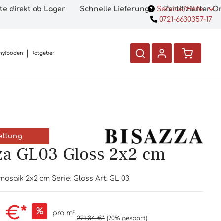
te direkt ab Lager
Schnelle Lieferung
Service/Hilfe
Zertifizierter 
0721-6630357-17
nylböden
Ratgeber
ellung
za GL03 Gloss 2x2 cm
mosaik 2x2 cm Serie: Gloss Art: GL 03
7 €*
%
pro m²
221,34 €*
(20% gespart)