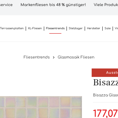
ervice
Markenfliesen bis 48 % günstiger!
Viele Produk
Terrassenplatten
XL-Fliesen
Fliesentrends
Stelzlager
Hersteller
Sale
Vi
Fliesentrends
Glasmosaik Fliesen
Ausst
Bisaz
Bisazza Glas
177,0