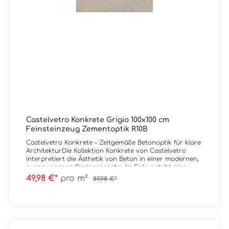
Zubehörteile wie Sockel und Mosaike lieferbar. Wir
führen selbstverständlich alle Produkte von Castelvetro
in unserem Liefersortiment, auch wenn diese nicht in
unserem Onlineshop eingepflegt sind. Schreiben Sie uns
bei Bedarf hierzu gerne eine Email oder lassen im
Kommentarfeld bei Ihrer Bestellung eine Nachricht, Sie
erhalten dann kurzfristig eine Rückinfo bezüglich Preis
und Lieferzeit von uns. Vielen Dank! Sie haben Fragen
zur Serie Evolution von Castelvetro oder wünschen
eine persönliche Beratung?Das Team von
Markenfliesen24 unterstützt Sie gerne – per E-Mail,
Telefon oder Live-Chat.
Castelvetro Konkrete Grigio 100x100 cm
Feinsteinzeug Zementoptik R10B
Castelvetro Konkrete – Zeitgemäße Betonoptik für klare
ArchitekturDie Kollektion Konkrete von Castelvetro
interpretiert die Ästhetik von Beton in einer modernen,
ausgewogenen Designsprache. Im Fokus steht eine
reduzierte Oberfläche, die sich durch Ruhe, Struktur
49,98 €*
pro m²
89,98 €*
und architektonische Klarheit
auszeichnet.Charakteristisch sind die feinen
Unregelmäßigkeiten, dezenten Schattierungen und die
leicht bewegte Oberfläche, die an gegossenen oder
bearbeiteten Beton erinnert. Ergänzend dazu
sind subtile Terrazzo- bzw. Steinkiesel-Anmutungen in