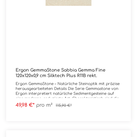
Zubehörteile wie Sockel und Mosaike lieferbar. Wir
führen selbstverständlich alle Produkte von Castelvetro
in unserem Liefersortiment, auch wenn diese nicht in
unserem Onlineshop eingepflegt sind. Schreiben Sie uns
bei Bedarf hierzu gerne eine Email oder lassen im
Kommentarfeld bei Ihrer Bestellung eine Nachricht, Sie
erhalten dann kurzfristig eine Rückinfo bezüglich Preis
und Lieferzeit von uns. Vielen Dank!Sie haben Fragen
zur Serie Konkrete von Castelvetro oder wünschen eine
persönliche Beratung? Das Team von Markenfliesen24
unterstützt Sie gerne – per E-Mail, Telefon oder Live-
Chat.
Ergon GemmaStone Sabbia Gemma Fine
120x120x0,9 cm Silktech Plus R11B rekt.
Ergon GemmaStone – Natürliche Steinoptik mit präzise
herausgearbeiteten Details Die Serie Gemmastone von
Ergon interpretiert natürliche Sedimentgesteine auf
eine moderne, reduzierte Art. Charakteristisch sind die
fein herausgearbeiteten Steineinschlüsse, die der
49,98 €*
pro m²
115,90 €*
Oberfläche Tiefe und Authentizität verleihen, ohne
unruhig zu wirken. Das Zusammenspiel aus sanften
Farbverläufen und mineralischen Strukturen schafft
eine ruhige, aber dennoch lebendige Flächenwirkung.
Maximale Gestaltungsfreiheit: Natürliche Farbnuancen
und vielseitige Formate ermöglichen flexible