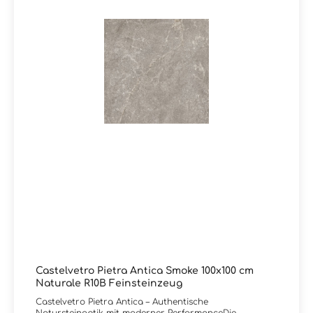
charakterstarker Oberfläche legen. Sie haben Fragen
zur Serie GemmaStone von Ergon oder wünschen eine
persönliche Beratung?Das Team von Markenfliesen24
unterstützt Sie gerne – per E-Mail, Telefon oder Live-
Chat.
Castelvetro Pietra Antica Smoke 100x100 cm
Naturale R10B Feinsteinzeug
Castelvetro Pietra Antica – Authentische
Natursteinoptik mit moderner PerformanceDie