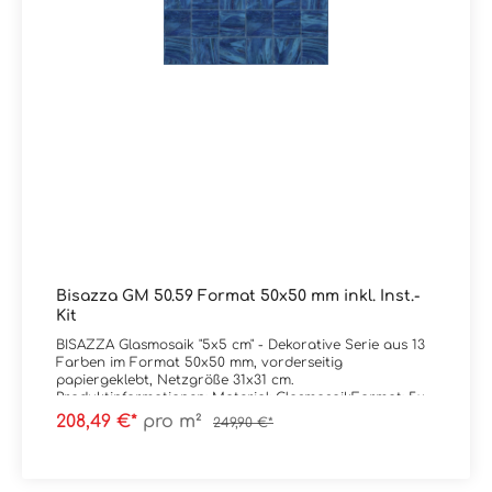
Bisazza GM 50.59 Format 50x50 mm inkl. Inst.-
Kit
BISAZZA Glasmosaik "5x5 cm" - Dekorative Serie aus 13
Farben im Format 50x50 mm, vorderseitig
papiergeklebt, Netzgröße 31x31 cm.
Produktinformationen: Material: GlasmosaikFormat: 5x5
cm (Netz = 31x31 cm)Stärke: 4,5 mmFarbe: GM
208,49 €*
pro m²
249,90 €*
50.59Gewicht: 9 kg/m²Trittsicherheit: --
Verpackungsdaten:Paketinhalt: 0,96 m² ( = 10
Netze) Palette: --