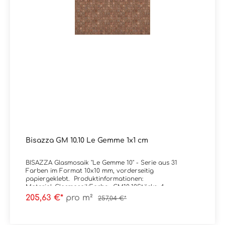
m² ( = 10 Netze)
Bisazza GM 10.10 Le Gemme 1x1 cm
BISAZZA Glasmosaik "Le Gemme 10" - Serie aus 31
Farben im Format 10x10 mm, vorderseitig
papiergeklebt. Produktinformationen:
Material: GlasmosaikFarbe: GM10.10Stärke: 4
mmGewicht: 7 kg/m²Trittsicherheit: rutschhemmend
205,63 €*
pro m²
257,04 €*
(Standard) / R11C (MATT-Version, optional
wählbar)Format: 1x1 cm (Blatt à 32,2x32,2
cm)Ausführung: vorderseitig papiergeklebtKanten: kleine