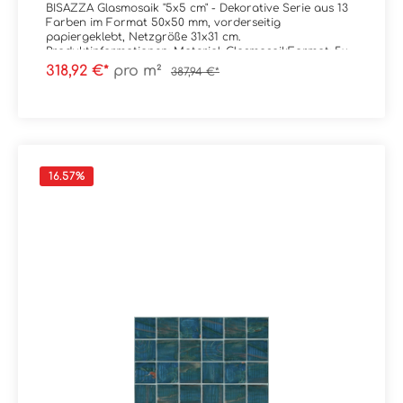
BISAZZA Glasmosaik "5x5 cm" - Dekorative Serie aus 13
Farben im Format 50x50 mm, vorderseitig
papiergeklebt, Netzgröße 31x31 cm.
Produktinformationen: Material: GlasmosaikFormat: 5x5
cm (Netz = 31x31 cm)Stärke: 4,5 mmFarbe: GM
318,92 €*
pro m²
387,94 €*
50.11Gewicht: 9 kg/m²Trittsicherheit: --
Verpackungsdaten:Paketinhalt: 0,96 m² ( = 10
Netze) Palette: --
16.57
%