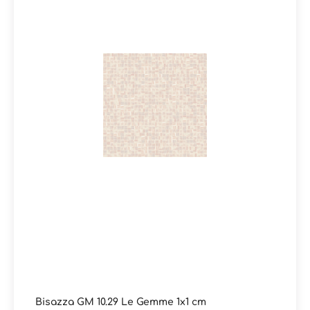
AD HOC (2,7 kg) + Latex ULTRA (1,75 kg) +
Epoxidharzfugenmasse FILLGEL PLUS (3 kg). Der
Verbrauch reicht für ein Paket des jeweiligen Bisazza
Artikels. Das Fillgel Plus ist eine fleckenresistente und
optisch farblich abgestimmte Epoxidharzfugenmasse
und sorgt dafür, dass langjährig Freude am Fugenbild
von Bisazza Glasmosaiken besteht. Info:Alle Farben der
Kollektion Le Gemme 10 sind auch in der MATT-Version
erhältlich mit Rutschhemmungswert R11 (DIN 51130) und
A+B+C (DIN 51097) Verpackungsdaten:Paketinhalt: 1,03
m² ( = 10 Netze)
Bisazza GM 10.29 Le Gemme 1x1 cm