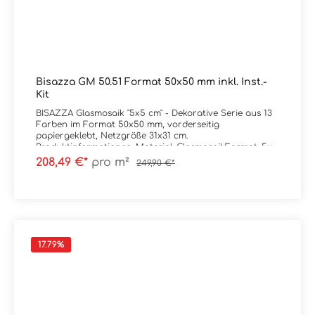
Bisazza GM 50.51 Format 50x50 mm inkl. Inst.-
Kit
BISAZZA Glasmosaik "5x5 cm" - Dekorative Serie aus 13
Farben im Format 50x50 mm, vorderseitig
papiergeklebt, Netzgröße 31x31 cm.
Produktinformationen: Material: GlasmosaikFormat: 5x5
cm (Netz = 31x31 cm)Stärke: 4,5 mmFarbe: GM
208,49 €*
pro m²
249,90 €*
50.51Gewicht: 9 kg/m²Trittsicherheit: --
Verpackungsdaten:Paketinhalt: 0,96 m² ( = 10
Netze) Palette: --
17.79
%