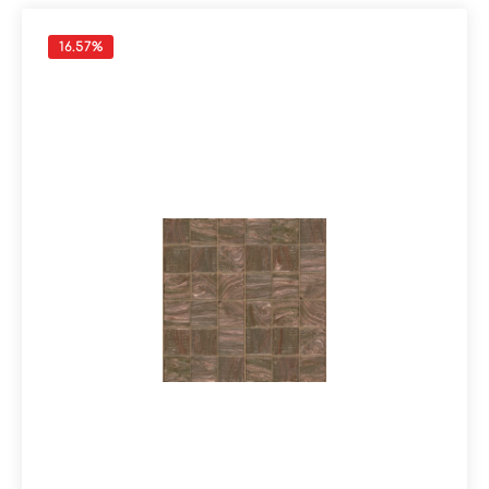
16.57
%