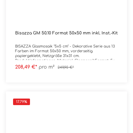
Bisazza GM 50.10 Format 50x50 mm inkl. Inst.-Kit
BISAZZA Glasmosaik "5x5 cm" - Dekorative Serie aus 13
Farben im Format 50x50 mm, vorderseitig
papiergeklebt, Netzgröße 31x31 cm.
Produktinformationen: Material: GlasmosaikFormat: 5x5
cm (Netz = 31x31 cm)Stärke: 4,5 mmFarbe: GM
208,49 €*
pro m²
249,90 €*
50.10Gewicht: 9 kg/m²Trittsicherheit: --
Verpackungsdaten:Paketinhalt: 0,96 m² ( = 10
Netze) Palette: --
17.79
%