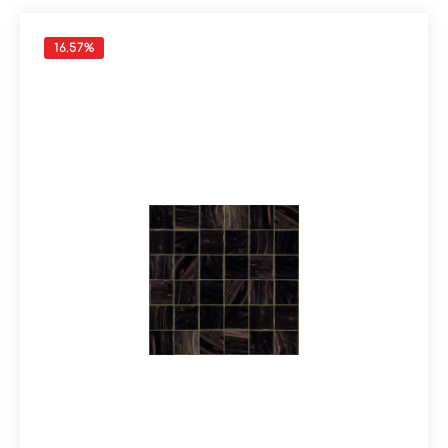
16.57
%