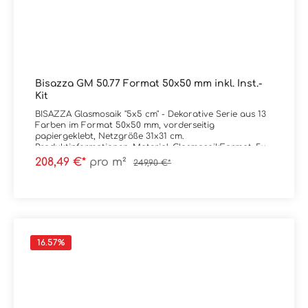
Bisazza GM 50.77 Format 50x50 mm inkl. Inst.-
Kit
BISAZZA Glasmosaik "5x5 cm" - Dekorative Serie aus 13
Farben im Format 50x50 mm, vorderseitig
papiergeklebt, Netzgröße 31x31 cm.
Produktinformationen: Material: GlasmosaikFormat: 5x5
cm (Netz = 31x31 cm)Stärke: 4,5 mmFarbe: GM
208,49 €*
pro m²
249,90 €*
50.77Gewicht: 9 kg/m²Trittsicherheit: --
Verpackungsdaten:Paketinhalt: 0,96 m² ( = 10
Netze) Palette: --
16.57
%