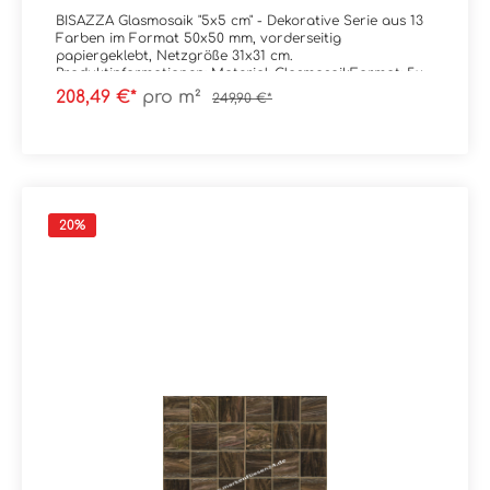
BISAZZA Glasmosaik "5x5 cm" - Dekorative Serie aus 13
Farben im Format 50x50 mm, vorderseitig
papiergeklebt, Netzgröße 31x31 cm.
Produktinformationen: Material: GlasmosaikFormat: 5x5
cm (Netz = 31x31 cm)Stärke: 4,5 mmFarbe: GM
208,49 €*
pro m²
249,90 €*
50.80Gewicht: 9 kg/m²Trittsicherheit: --
Verpackungsdaten:Paketinhalt: 0,96 m² ( = 10
Netze) Palette: --
20
%