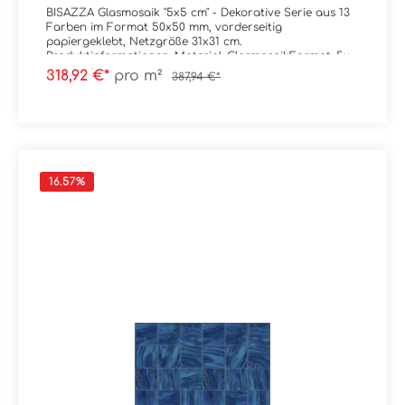
BISAZZA Glasmosaik "5x5 cm" - Dekorative Serie aus 13
Farben im Format 50x50 mm, vorderseitig
papiergeklebt, Netzgröße 31x31 cm.
Produktinformationen: Material: GlasmosaikFormat: 5x5
cm (Netz = 31x31 cm)Stärke: 4,5 mmFarbe: GM
318,92 €*
pro m²
387,94 €*
50.53Gewicht: 9 kg/m²Trittsicherheit: --
Verpackungsdaten:Paketinhalt: 0,96 m² ( = 10
Netze) Palette: --
16.57
%