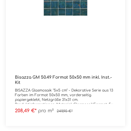
Bisazza GM 50.49 Format 50x50 mm inkl. Inst.-
Kit
BISAZZA Glasmosaik "5x5 cm" - Dekorative Serie aus 13
Farben im Format 50x50 mm, vorderseitig
papiergeklebt, Netzgröße 31x31 cm.
Produktinformationen: Material: GlasmosaikFormat: 5x5
cm (Netz = 31x31 cm)Stärke: 4,5 mmFarbe: GM
208,49 €*
pro m²
249,90 €*
50.49Gewicht: 9 kg/m²Trittsicherheit: --
Verpackungsdaten:Paketinhalt: 0,96 m² ( = 10
Netze) Palette: --