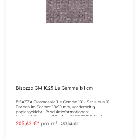
m² ( = 10 Netze)
Bisazza GM 10.25 Le Gemme 1x1 cm
BISAZZA Glasmosaik "Le Gemme 10" - Serie aus 31
Farben im Format 10x10 mm, vorderseitig
papiergeklebt. Produktinformationen:
Material: GlasmosaikFarbe: GM10.25Stärke: 4
mmGewicht: 7 kg/m²Trittsicherheit: rutschhemmend
205,63 €*
pro m²
257,04 €*
(Standard) / R11C (MATT-Version, optional
wählbar)Format: 1x1 cm (Blatt à 32,2x32,2
cm)Ausführung: vorderseitig papiergeklebtKanten: kleine