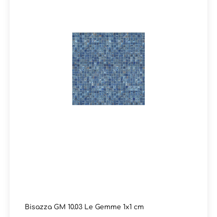
Epoxidharzfugenmasse FILLGEL PLUS (3 kg). Der
Verbrauch reicht für ein Paket des jeweiligen Bisazza
Artikels. Das Fillgel Plus ist eine fleckenresistente und
optisch farblich abgestimmte Epoxidharzfugenmasse
und sorgt dafür, dass langjährig Freude am Fugenbild
von Bisazza Glasmosaiken besteht. Info:Alle Farben der
Kollektion Le Gemme 10 sind auch in der MATT-Version
erhältlich mit Rutschhemmungswert R11 (DIN 51130) und
A+B+C (DIN 51097) Verpackungsdaten:Paketinhalt: 1,03
m² ( = 10 Netze)
Bisazza GM 10.03 Le Gemme 1x1 cm