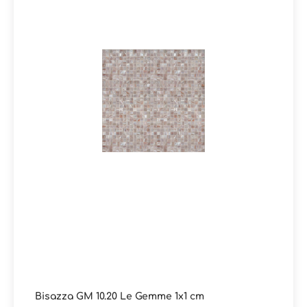
AD HOC (2,7 kg) + Latex ULTRA (1,75 kg) +
Epoxidharzfugenmasse FILLGEL PLUS (3 kg). Der
Verbrauch reicht für ein Paket des jeweiligen Bisazza
Artikels. Das Fillgel Plus ist eine fleckenresistente und
optisch farblich abgestimmte Epoxidharzfugenmasse
und sorgt dafür, dass langjährig Freude am Fugenbild
von Bisazza Glasmosaiken besteht. Info:Alle Farben der
Kollektion Le Gemme 10 sind auch in der MATT-Version
erhältlich mit Rutschhemmungswert R11 (DIN 51130) und
A+B+C (DIN 51097) Verpackungsdaten:Paketinhalt: 1,03
m² ( = 10 Netze)
Bisazza GM 10.20 Le Gemme 1x1 cm