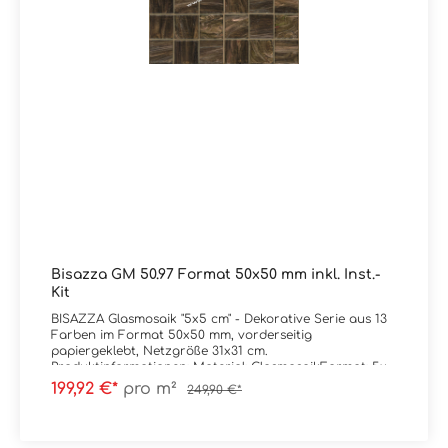
Bisazza GM 50.97 Format 50x50 mm inkl. Inst.-
Kit
BISAZZA Glasmosaik "5x5 cm" - Dekorative Serie aus 13
Farben im Format 50x50 mm, vorderseitig
papiergeklebt, Netzgröße 31x31 cm.
Produktinformationen: Material: GlasmosaikFormat: 5x5
cm (Netz = 31x31 cm)Stärke: 4,5 mmFarbe: GM
199,92 €*
pro m²
249,90 €*
50.97Gewicht: 9 kg/m²Trittsicherheit: --
Verpackungsdaten:Paketinhalt: 0,96 m² ( = 10
Netze) Palette: --