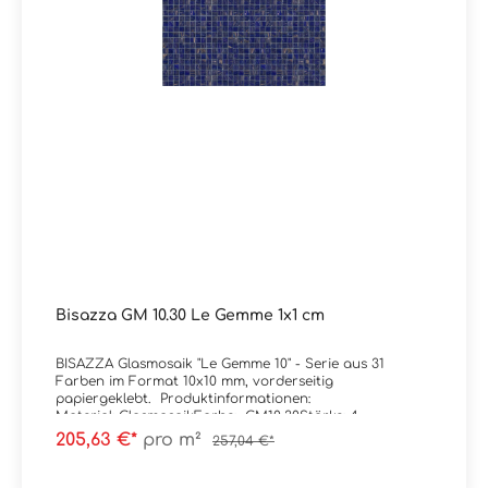
A+B+C (DIN 51097) Verpackungsdaten:Paketinhalt: 1,03
m² ( = 10 Netze)
Bisazza GM 10.30 Le Gemme 1x1 cm
BISAZZA Glasmosaik "Le Gemme 10" - Serie aus 31
Farben im Format 10x10 mm, vorderseitig
papiergeklebt. Produktinformationen:
Material: GlasmosaikFarbe: GM10.30Stärke: 4
mmGewicht: 7 kg/m²Trittsicherheit: rutschhemmend
205,63 €*
pro m²
257,04 €*
(Standard) / R11C (MATT-Version, optional
wählbar)Format: 1x1 cm (Blatt à 32,2x32,2
cm)Ausführung: vorderseitig papiergeklebtKanten: kleine