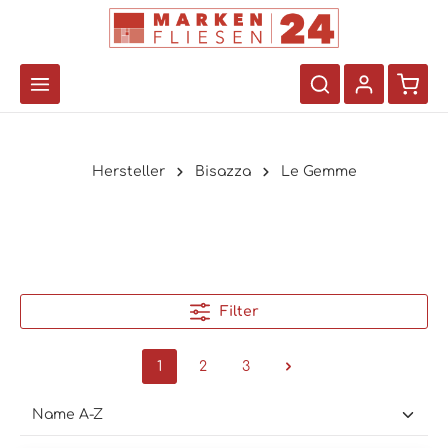
Hersteller
Bisazza
Le Gemme
Filter
1
2
3