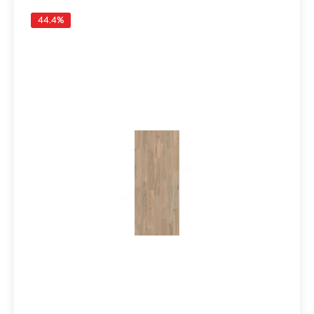
44.4
%