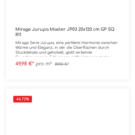
Mirage Jurupa Master JP03 20x120 cm GP SQ
R11
Mirage Serie Jurupa, eine perfekte Harmonie zwischen
Wärme und Eleganz, in der die Oberflächen durch
Stuckdetails und gehobelt, glatt wirkende
Grundierungen in 5 Nuancen raffinierter neutraler
Farbtöne bereichert werden.
49,98 €*
pro m²
89,90 €*
Material: FeinsteinzeugFormat: 20x120 cmStärke: 9
mmFarbe: Master JP03Kante: RektifiziertOberfläche: GP
/ GripTrittsicherheit: R11 Verpackungsdaten:Paketinhalt:
1,44 m²Paletteninhalt: 46,08 m²
46.72
%