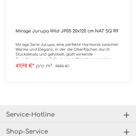
Mirage Jurupa Wild JP05 20x120 cm NAT SQ R9
Mirage Serie Jurupa, eine perfekte Harmonie zwischen
Wärme und Eleganz, in der die Oberflächen durch
Stuckdetails und gehobelt, glatt wirkende
Grundierungen in 5 Nuancen raffinierter neutraler
Farbtöne bereichert werden.
49,98 €*
pro m²
99,90 €*
Material: FeinsteinzeugFormat: 20x120 cmStärke: 9
mmFarbe: Wild JP05Kante: RektifiziertOberfläche: NAT /
NaturaleTrittsicherheit: R9
Verpackungsdaten:Paketinhalt: 1,44 m²Paletteninhalt:
46,08 m²
Service-Hotline
Shop-Service