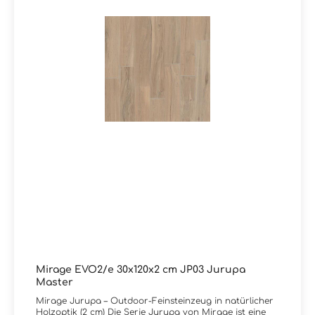
Fliese, die natürliche Optik mit maximaler Funktionalität
im Außenbereich verbindet. Sie haben Fragen zur Serie
Jurupa von Mirage oder wünschen eine persönliche
Beratung? Das Team von Markenfliesen24 unterstützt
Sie gerne – per E-Mail, Telefon oder Live-Chat.
Mirage EVO2/e 30x120x2 cm JP03 Jurupa
Master
Mirage Jurupa – Outdoor-Feinsteinzeug in natürlicher
Holzoptik (2 cm) Die Serie Jurupa von Mirage ist eine