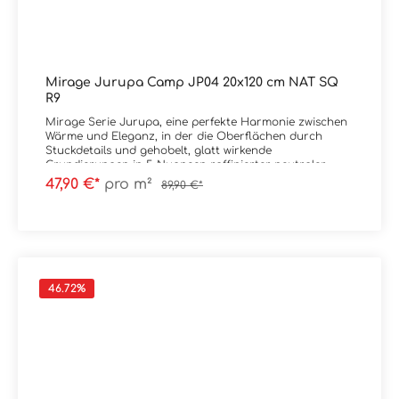
Mirage Jurupa Camp JP04 20x120 cm NAT SQ
R9
Mirage Serie Jurupa, eine perfekte Harmonie zwischen
Wärme und Eleganz, in der die Oberflächen durch
Stuckdetails und gehobelt, glatt wirkende
Grundierungen in 5 Nuancen raffinierter neutraler
Farbtöne bereichert werden.
47,90 €*
pro m²
89,90 €*
Material: FeinsteinzeugFormat: 20x120 cmStärke: 9
mmFarbe: Camp JP04Kante: RektifiziertOberfläche: NAT
/ NaturaleTrittsicherheit: R9
Verpackungsdaten:Paketinhalt: 1,44 m²Paletteninhalt:
46,08 m²
46.72
%