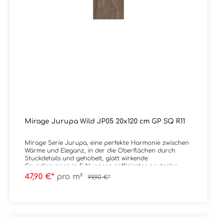
Mirage Jurupa Wild JP05 20x120 cm GP SQ R11
Mirage Serie Jurupa, eine perfekte Harmonie zwischen
Wärme und Eleganz, in der die Oberflächen durch
Stuckdetails und gehobelt, glatt wirkende
Grundierungen in 5 Nuancen raffinierter neutraler
Farbtöne bereichert werden.
47,90 €*
pro m²
99,90 €*
Material: FeinsteinzeugFormat: 20x120 cmStärke: 9
mmFarbe: Wild JP05Kante: RektifiziertOberfläche: GP /
GripTrittsicherheit: R11 Verpackungsdaten:Paketinhalt:
1,44 m²Paletteninhalt: 46,08 m²