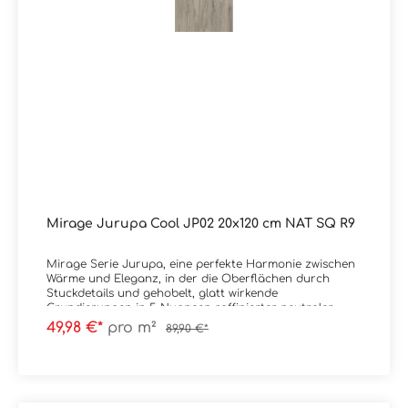
Mirage Jurupa Cool JP02 20x120 cm NAT SQ R9
Mirage Serie Jurupa, eine perfekte Harmonie zwischen
Wärme und Eleganz, in der die Oberflächen durch
Stuckdetails und gehobelt, glatt wirkende
Grundierungen in 5 Nuancen raffinierter neutraler
Farbtöne bereichert werden.
49,98 €*
pro m²
89,90 €*
Material: FeinsteinzeugFormat: 20x120 cmStärke: 9
mmFarbe: Cool JP02Kante: RektifiziertOberfläche: NAT /
NaturlaeTrittsicherheit: R9
Verpackungsdaten:Paketinhalt: 1,44 m²Paletteninhalt:
46,08 m²