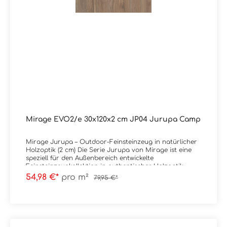
Mirage EVO2/e 30x120x2 cm JP04 Jurupa Camp
Mirage Jurupa – Outdoor-Feinsteinzeug in natürlicher
Holzoptik (2 cm) Die Serie Jurupa von Mirage ist eine
speziell für den Außenbereich entwickelte
Feinsteinzeugkollektion in authentischer Holzoptik.
Charakteristisch sind natürliche Maserungen, lebendige
54,98 €*
pro m²
79,95 €*
Strukturen und eine ausgewogene Holzzeichnung, die
die Optik von verwittertem Holz realistisch
widerspiegelt. Die Oberfläche wirkt warm und natürlich,
gleichzeitig aber robust und architekturtauglich – ideal
für moderne Terrassen- und Outdoorkonzepte. Jurupa
ist ausschließlich in 2 cm Stärke erhältlich und damit