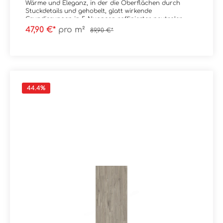
Wärme und Eleganz, in der die Oberflächen durch
Stuckdetails und gehobelt, glatt wirkende
Grundierungen in 5 Nuancen raffinierter neutraler
Farbtöne bereichert werden.
47,90 €*
pro m²
89,90 €*
Material: FeinsteinzeugFormat: 20x120 cmStärke: 9
mmFarbe: Cool JP02Kante: RektifiziertOberfläche: GP /
GripTrittsicherheit: R11 Verpackungsdaten:Paketinhalt:
1,44 m²Paletteninhalt: 46,08 m²
44.4
%