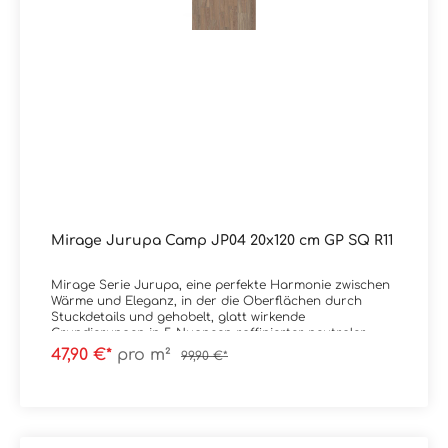
Mirage Jurupa Camp JP04 20x120 cm GP SQ R11
Mirage Serie Jurupa, eine perfekte Harmonie zwischen
Wärme und Eleganz, in der die Oberflächen durch
Stuckdetails und gehobelt, glatt wirkende
Grundierungen in 5 Nuancen raffinierter neutraler
Farbtöne bereichert werden.
47,90 €*
pro m²
99,90 €*
Material: FeinsteinzeugFormat: 20x120 cmStärke: 9
mmFarbe: Camp JP04Kante: RektifiziertOberfläche: GP /
GripTrittsicherheit: R11 Verpackungsdaten:Paketinhalt:
1,44 m²Paletteninhalt: 46,08 m²