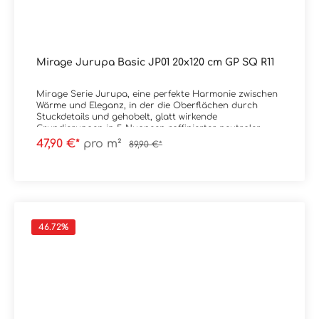
Mirage Jurupa Basic JP01 20x120 cm GP SQ R11
Mirage Serie Jurupa, eine perfekte Harmonie zwischen
Wärme und Eleganz, in der die Oberflächen durch
Stuckdetails und gehobelt, glatt wirkende
Grundierungen in 5 Nuancen raffinierter neutraler
Farbtöne bereichert werden.
47,90 €*
pro m²
89,90 €*
Material: FeinsteinzeugFormat: 20x120 cmStärke: 9
mmFarbe: Basic JP01Kante: RektifiziertOberfläche: GP /
GripTrittsicherheit: R11 Verpackungsdaten:Paketinhalt:
1,44 m²Paletteninhalt: 46,08 m²
46.72
%