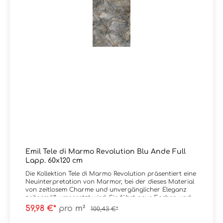
AndeKante: RektifiziertOberfläche: Full lappato /
glänzendVerpackungsdaten: Paketinhalt = 1,08 m² / 6
Stück 30x60 cm Paletteninhalt: 51,84 m²
Emil Tele di Marmo Revolution Blu Ande Full
Lapp. 60x120 cm
Die Kollektion Tele di Marmo Revolution präsentiert eine
Neuinterpretation von Marmor, bei der dieses Material
von zeitlosem Charme und unvergänglicher Eleganz
zeitgemäß umgesetzt wird. Sie führt neue Farben und
ungewohnte Kombinationen zur Betonung der
59,98 €*
pro m²
100,43 €*
Ausdruckskraft ein: Bianco Thassos, Calacatta Black,
Verde Saint Denis, Blu Ande.Vier neue Marmoroptiken