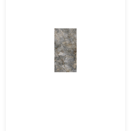
Dekoration macht das Konzept Tele di Marmo
Revolution zu einer vollendeten Lösung für Boden- und
Wandverkleidungen. Äderungen, Reflexe und Details
sorgen für einzigartige Akzente, deren starke Wirkung
jedes Projekt wie ein ästhetisches Kunstwerk
prägen.Mosaike runden die Kollektion ab und eröffnen
vielseitige Verlegemöglichkeiten.
Produktinformationen:Material: FeinsteinzeugFormat: 3
0x60 cmStärke: 9,5 mmFarbe: Blu
AndeKante: RektifiziertOberfläche: Naturale rett. / matt
R9Verpackungsdaten: Paketinhalt = 1,08 m² / 6 Stück
30x60 cm Paletteninhalt: 51,84 m²