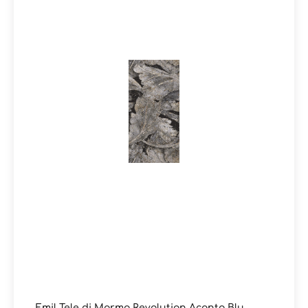
Revolution zu einer vollendeten Lösung für Boden- und
Wandverkleidungen. Äderungen, Reflexe und Details
sorgen für einzigartige Akzente, deren starke Wirkung
jedes Projekt wie ein ästhetisches Kunstwerk
prägen.Mosaike runden die Kollektion ab und eröffnen
vielseitige Verlegemöglichkeiten.
Produktinformationen:Material: FeinsteinzeugFormat: 6
0x120 cmStärke: 10 mmFarbe: Acanto
ThassosKante: RektifiziertOberfläche: Full lappato /
glänzendVerpackungsdaten: Paketinhalt = 1,44 m² / 2
Stück 60x120 cm Paletteninhalt: 51,84 m²
Emil Tele di Marmo Revolution Acanto Blu