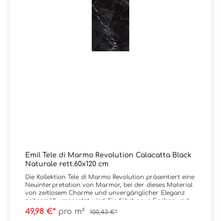
BlackKante: RektifiziertOberfläche: Naturale rett / matt
R9Verpackungsdaten: Paketinhalt = 1,08 m² / 6 Stück
30x60 cm Paletteninhalt: 51,84 m²
Emil Tele di Marmo Revolution Calacatta Black
Naturale rett.60x120 cm
Die Kollektion Tele di Marmo Revolution präsentiert eine
Neuinterpretation von Marmor, bei der dieses Material
von zeitlosem Charme und unvergänglicher Eleganz
zeitgemäß umgesetzt wird. Sie führt neue Farben und
ungewohnte Kombinationen zur Betonung der
49,98 €*
pro m²
100,43 €*
Ausdruckskraft ein: Bianco Thassos, Calacatta Black,