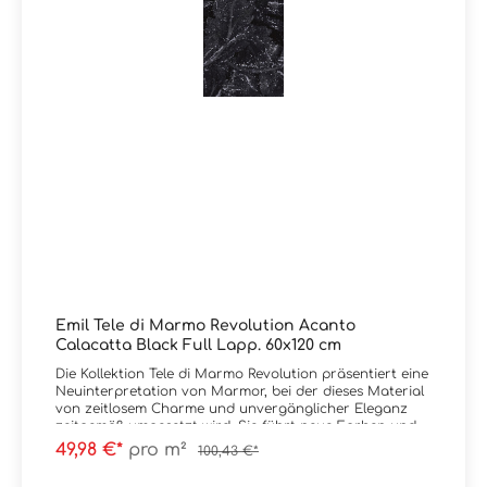
glänzendVerpackungsdaten: Paketinhalt = 1,44 m² / 2
Stück 60x120 cm Paletteninhalt: 51,84 m²
Emil Tele di Marmo Revolution Acanto
Calacatta Black Full Lapp. 60x120 cm
Die Kollektion Tele di Marmo Revolution präsentiert eine
Neuinterpretation von Marmor, bei der dieses Material
von zeitlosem Charme und unvergänglicher Eleganz
zeitgemäß umgesetzt wird. Sie führt neue Farben und
ungewohnte Kombinationen zur Betonung der
49,98 €*
pro m²
100,43 €*
Ausdruckskraft ein: Bianco Thassos, Calacatta Black,
Verde Saint Denis, Patagonia.Vier neue Marmoroptiken