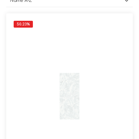
50.23
%