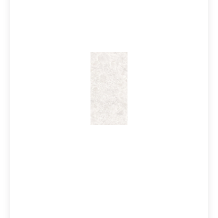
Anknüpfung an kunstvolle Mosaike.Diese attraktive
Dekoration macht das Konzept Tele di Marmo
Revolution zu einer vollendeten Lösung für Boden- und
Wandverkleidungen. Äderungen, Reflexe und Details
sorgen für einzigartige Akzente, deren starke Wirkung
jedes Projekt wie ein ästhetisches Kunstwerk
prägen.Mosaike runden die Kollektion ab und eröffnen
vielseitige Verlegemöglichkeiten.
Produktinformationen:Material: FeinsteinzeugFormat: 3
0x60 cmStärke: 9,5 mmFarbe:
ThassosKante: RektifiziertOberfläche: Full lappato /
glänzendVerpackungsdaten: Paketinhalt = 1,08 m² / 6
Stück 30x60 cm Paletteninhalt: 51,84 m²