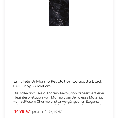
AndeKante: RektifiziertOberfläche: Naturale rett. / Matt
R9Verpackungsdaten: Paketinhalt = 1,44 m² / 2 Stück
60x120 cm Paletteninhalt: 51,84 m²
Emil Tele di Marmo Revolution Calacatta Black
Full Lapp. 30x60 cm
Die Kollektion Tele di Marmo Revolution präsentiert eine
Neuinterpretation von Marmor, bei der dieses Material
von zeitlosem Charme und unvergänglicher Eleganz
zeitgemäß umgesetzt wird. Sie führt neue Farben und
ungewohnte Kombinationen zur Betonung der
44,98 €*
pro m²
96,40 €*
Ausdruckskraft ein: Bianco Thassos, Calacatta Black,