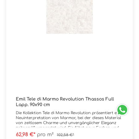
ThassosKante: RektifiziertOberfläche: Full lappato /
glänzendVerpackungsdaten: Paketinhalt = 1,44 m² / 2
Stück 60x120 cm Paletteninhalt: 51,84 m²
Emil Tele di Marmo Revolution Thassos Full
Lapp. 90x90 cm
Die Kollektion Tele di Marmo Revolution präsentiert eine
Neuinterpretation von Marmor, bei der dieses Material
von zeitlosem Charme und unvergänglicher Eleganz
zeitgemäß umgesetzt wird. Sie führt neue Farben und
ungewohnte Kombinationen zur Betonung der
62,98 €*
pro m²
102,58 €*
Ausdruckskraft ein: Bianco Thassos, Calacatta Black,