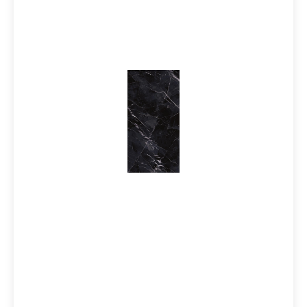
Dekoration macht das Konzept Tele di Marmo
Revolution zu einer vollendeten Lösung für Boden- und
Wandverkleidungen. Äderungen, Reflexe und Details
sorgen für einzigartige Akzente, deren starke Wirkung
jedes Projekt wie ein ästhetisches Kunstwerk
prägen.Mosaike runden die Kollektion ab und eröffnen
vielseitige Verlegemöglichkeiten.
Produktinformationen:Material: FeinsteinzeugFormat: 6
0x120 cmStärke: 10 mmFarbe: Calacatta
BlackKante: RektifiziertOberfläche: Full lappato /
glänzendVerpackungsdaten: Paketinhalt = 1,44 m² / 2
Stück 60x120 cm Paletteninhalt: 51,84 m²