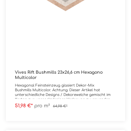
Vives Rift Bushmills 23x26,6 cm Hexagono
Multicolor
Hexagonal Feinsteinzeug glasiert Dekor-Mix
Bushmills Multicolor. Achtung: Dieser Artikel hat
unterschiedliche Designs / Dekorewelche gemischt im
Karton zur unregelmässiger Verlegung zuverwenden
sind. Bitte fragen Sie uns bei Unklarheiten.
51,98 €*
pro m²
64,98 €*
Material: Feinsteinzeug glasiertFormat: 23x26,6 cm / 6-
EckStärke: 9 mmFarbe: Mehrfarbig /
Multicolor Kante: PresskanteOberfläche: Abrieb 4,
mattVerpackungsdaten:Paketinhalt: 0,50
m²Paletteninhalt: 42,34 m²