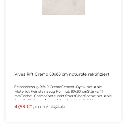
Vives Rift Crema 80x80 cm naturale rektifiziert
Feinsteinzeug Rift-R CremaCement-Optik naturale
Material: Feinsteinzeug Format: 80x80 cmStärke: 11
mmFarbe: CremaKante: rektifiziertOberfläche: naturale
/ matt, R9 Verpackungsdaten:Paketinhalt: 1,28
m²Paletteninhalt: 46,08 m²
47,98 €*
pro m²
59,98 €*