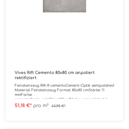
Vives Rift Cemento 80x80 cm anpoliert
rektifiziert
Feinsteinzeug Rift-R cementoCement-Optik semipolished
Material: Feinsteinzeug Format: 80x80 cmStärke: 11
mmFarbe:
cementoKante: rektifiziertOberfläche: semipolished /
anpoliert Verpackungsdaten:Paketinhalt: 1,28
51,18 €*
pro m²
63,98 €*
m²Paletteninhalt: 46,08 m²