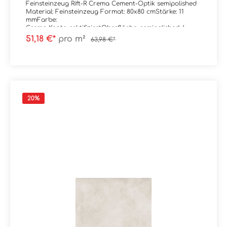
Feinsteinzeug Rift-R Crema Cement-Optik semipolished
Material: Feinsteinzeug Format: 80x80 cmStärke: 11
mmFarbe:
Crema Kante: rektifiziertOberfläche: semipolished /
anpoliert Verpackungsdaten:Paketinhalt: 1,28
51,18 €*
pro m²
63,98 €*
m²Paletteninhalt: 46,08 m²
20
%