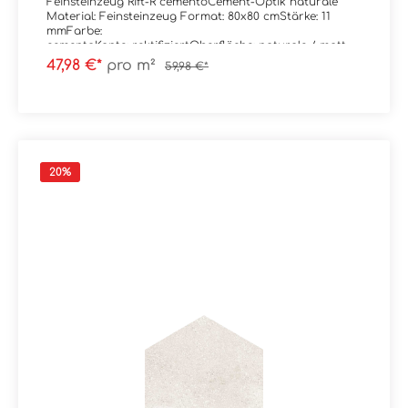
Feinsteinzeug Rift-R cementoCement-Optik naturale
Material: Feinsteinzeug Format: 80x80 cmStärke: 11
mmFarbe:
cementoKante: rektifiziertOberfläche: naturale / matt,
R9 Verpackungsdaten:Paketinhalt: 1,28 m²Paletteninhalt:
47,98 €*
pro m²
59,98 €*
46,08 m²
20
%