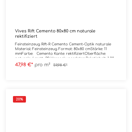
Vives Rift Cemento 80x80 cm naturale
rektifiziert
Feinsteinzeug Rift-R Cemento Cement-Optik naturale
Material: Feinsteinzeug Format: 80x80 cmStärke: 11
mmFarbe: Cemento Kante: rektifiziertOberfläche:
naturale / matt, R9 Verpackungsdaten:Paketinhalt: 1,28
m²Paletteninhalt: 46,08 m²
47,98 €*
pro m²
59,98 €*
20
%