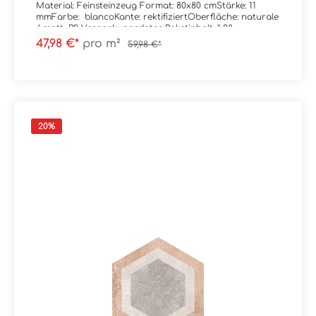
Material: Feinsteinzeug Format: 80x80 cmStärke: 11
mmFarbe: blancoKante: rektifiziertOberfläche: naturale
/ matt, R9 Verpackungsdaten:Paketinhalt: 1,28
m²Paletteninhalt: 46,08 m²
47,98 €*
pro m²
59,98 €*
20
%