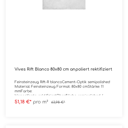
Vives Rift Blanco 80x80 cm anpoliert rektifiziert
Feinsteinzeug Rift-R blancoCement-Optik semipolished
Material: Feinsteinzeug Format: 80x80 cmStärke: 11
mmFarbe:
blancoKante: rektifiziertOberfläche: semipolished /
anpoliert Verpackungsdaten:Paketinhalt: 1,28
51,18 €*
pro m²
63,98 €*
m²Paletteninhalt: 46,08 m²