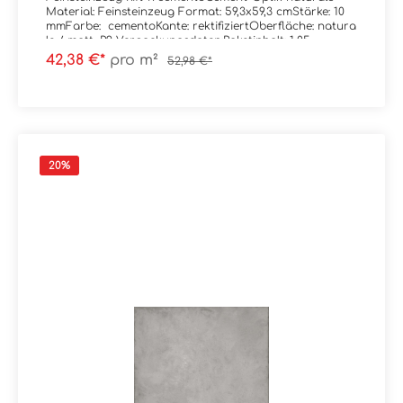
Material: Feinsteinzeug Format: 59,3x59,3 cmStärke: 10
mmFarbe: cementoKante: rektifiziertOberfläche: natura
le / matt, R9 Verpackungsdaten:Paketinhalt: 1,05
m²Paletteninhalt: 37,98 m²
42,38 €*
pro m²
52,98 €*
20
%