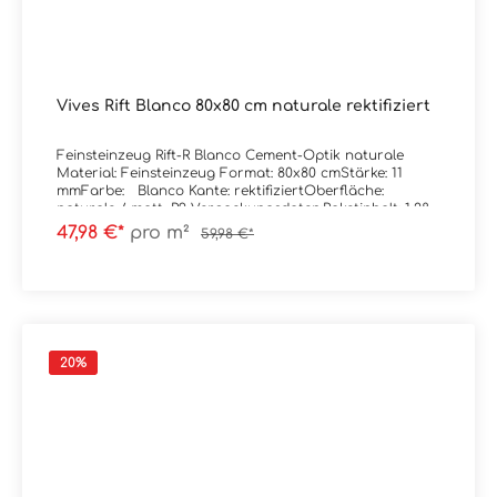
Vives Rift Blanco 80x80 cm naturale rektifiziert
Feinsteinzeug Rift-R Blanco Cement-Optik naturale
Material: Feinsteinzeug Format: 80x80 cmStärke: 11
mmFarbe: Blanco Kante: rektifiziertOberfläche:
naturale / matt, R9 Verpackungsdaten:Paketinhalt: 1,28
m²Paletteninhalt: 46,08 m²
47,98 €*
pro m²
59,98 €*
20
%