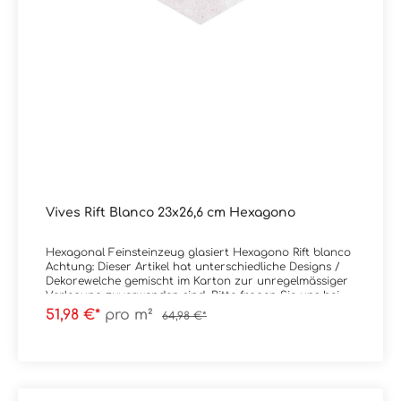
Vives Rift Blanco 23x26,6 cm Hexagono
Hexagonal Feinsteinzeug glasiert Hexagono Rift blanco
Achtung: Dieser Artikel hat unterschiedliche Designs /
Dekorewelche gemischt im Karton zur unregelmässiger
Verlegung zuverwenden sind. Bitte fragen Sie uns bei
Unklarheiten. Material: Feinsteinzeug
51,98 €*
pro m²
64,98 €*
glasiertFormat: 23x26,6 cm / 6-EckStärke: 9 mmFarbe:
blanco Kante: PresskanteOberfläche: Abrieb 4,
mattVerpackungsdaten:Paketinhalt: 0,50
m²Paletteninhalt: 42,34 m²