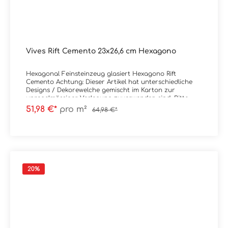
Vives Rift Cemento 23x26,6 cm Hexagono
Hexagonal Feinsteinzeug glasiert Hexagono Rift
Cemento Achtung: Dieser Artikel hat unterschiedliche
Designs / Dekorewelche gemischt im Karton zur
unregelmässiger Verlegung zuverwenden sind. Bitte
fragen Sie uns bei Unklarheiten. Material: Feinsteinzeug
51,98 €*
pro m²
64,98 €*
glasiertFormat: 23x26,6 cm / 6-EckStärke: 9 mmFarbe:
cementoKante: PresskanteOberfläche: Abrieb 4,
mattVerpackungsdaten:Paketinhalt: 0,50
m²Paletteninhalt: 42,34 m²
20
%