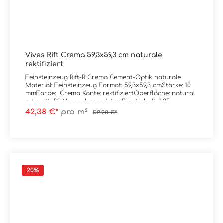
Vives Rift Crema 59,3x59,3 cm naturale
rektifiziert
Feinsteinzeug Rift-R Crema Cement-Optik naturale
Material: Feinsteinzeug Format: 59,3x59,3 cmStärke: 10
mmFarbe: Crema Kante: rektifiziertOberfläche: natural
e / matt, R9 Verpackungsdaten:Paketinhalt: 1,05
m²Paletteninhalt: 37,98 m²
42,38 €*
pro m²
52,98 €*
20
%