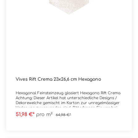
Vives Rift Crema 23x26,6 cm Hexagono
Hexagonal Feinsteinzeug glasiert Hexagono Rift Crema
Achtung: Dieser Artikel hat unterschiedliche Designs /
Dekorewelche gemischt im Karton zur unregelmässiger
Verlegung zuverwenden sind. Bitte fragen Sie uns bei
Unklarheiten. Material: Feinsteinzeug
51,98 €*
pro m²
64,98 €*
glasiertFormat: 23x26,6 cm / 6-EckStärke: 9 mmFarbe:
CremaKante: PresskanteOberfläche: Abrieb 4,
mattVerpackungsdaten:Paketinhalt: 0,50
m²Paletteninhalt: 42,34 m²