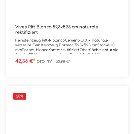
Vives Rift Blanco 59,3x59,3 cm naturale
rektifiziert
Feinsteinzeug Rift-R blancoCement-Optik naturale
Material: Feinsteinzeug Format: 59,3x59,3 cmStärke: 10
mmFarbe: blancoKante: rektifiziertOberfläche: naturale
/ matt, R9 Verpackungsdaten:Paketinhalt: 1,05
m²Paletteninhalt: 37,98 m²
42,38 €*
pro m²
52,98 €*
20
%