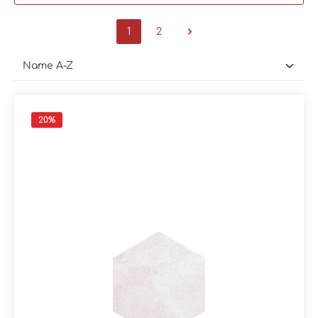
1
2
20
%