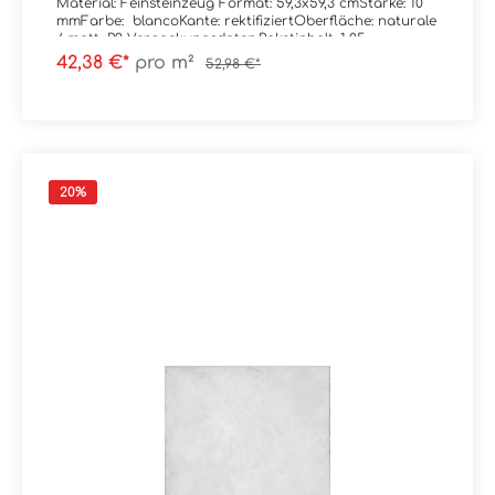
Material: Feinsteinzeug Format: 59,3x59,3 cmStärke: 10
mmFarbe: blancoKante: rektifiziertOberfläche: naturale
/ matt, R9 Verpackungsdaten:Paketinhalt: 1,05
m²Paletteninhalt: 37,98 m²
42,38 €*
pro m²
52,98 €*
20
%