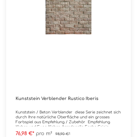
Kunststein Verblender Rustico Iberis
Kunststein / Beton Verblender diese Serie zeichnet sich
durch Ihre natürliche Oberfläche und ein grosses
Farbspiel aus Empfehlung / Zubehör Empfehlung
Kleber und Fuge Kleber: Arredocolla Farbe Grigio
Fuge: Arredostucco Farbe Perla Material: Beton
76,98 €*
pro m²
98,90 €*
KunststeinFormat: Mix (verschiedene Formate)Stärke: