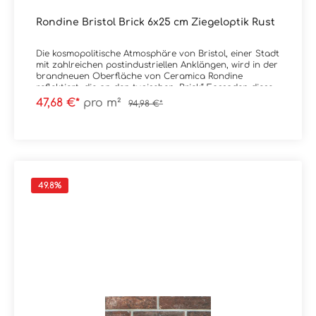
Rondine Bristol Brick 6x25 cm Ziegeloptik Rust
Die kosmopolitische Atmosphäre von Bristol, einer Stadt
mit zahlreichen postindustriellen Anklängen, wird in der
brandneuen Oberfläche von Ceramica Rondine
reflektiert, die an den typischen „Brick“-Fassaden dieser
Stadt angelehnt ist. In diesem Feinsteinzeug, das von
47,68 €*
pro m²
94,98 €*
der stark zeitgemäßen Natur der vibrierenden
Stadtviertel dieser englischen Stadt erzählt, kann man
den Reiz des Ziegelsteins, seine Beschaffenheit bei der
Berührung und seinen städtischen Geist
wiederentdecken. Die Vintage-Anspielungen werden an
der Wand befestigt und bringen so eine neue raffinierte
und gleichzeitig an Retro-Akzenten reiche Stimmung in
49.8
%
die eigenen vier Wände, die die Wirkung der Hohlziegel
und der Ziegeloberflächen reproduziert. Die
fortschrittlichste Keramiktechnologie kommt in 20
Oberflächenstrukturen zum Ausdruck, die die Farben
der „Brick“-Ziegel getreu nachahmen, um eine neue
Materialgeneration ins Leben zu rufen: Die Brick
Generation. Das innovative Konzentrat dieser Kollektion
beschränkt sich nicht nur auf das perfekte ästhetische
Ergebnis des industriell hergestellten Ziegels, es ist
auch an der Gebrauchsbestimmung abzulesen. So ist es
sowohl als Verkleidung als auch für Fußböden ideal.
Das klassische Format 6x25, aber auch die brandneuen