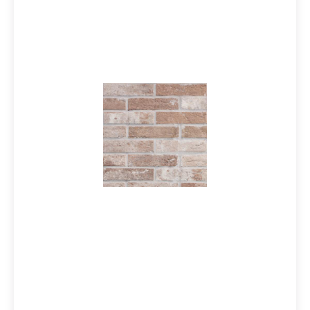
Oberflächenstrukturen zum Ausdruck, die die Farben
der „Brick“-Ziegel getreu nachahmen, um eine neue
Materialgeneration ins Leben zu rufen: Die Brick
Generation. Das innovative Konzentrat dieser Kollektion
beschränkt sich nicht nur auf das perfekte ästhetische
Ergebnis des industriell hergestellten Ziegels, es ist
auch an der Gebrauchsbestimmung abzulesen. So ist es
sowohl als Verkleidung als auch für Fußböden ideal.
Das klassische Format 6x25, aber auch die brandneuen
Formate 34x34, 17x34, 60.5x60.5 und 60x60 rektifiziert,
ermöglichen sowohl im Innenbereich als auch im Freien
die Umsetzung einer Oberfläche ganz im Brick-Stil als
Verkleidung ebenso wie auf dem Fußboden. Material:
Steinzeug glasiertFormat: 6x25 cmStärke: 10 mmFarbe:
Red Verpackungsdaten:Paketinhalt: 0,58
m²Paletteninhalt: 58 m²