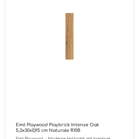
Sockel und Dekore sind verfügbar. Darüber hinaus
führen wir das vollständige Sortiment von Emil – auch
über die im Onlineshop dargestellten Produkte hinaus.
Für individuelle Anfragen genügt eine kurze Nachricht
per E-Mail oder ein Hinweis im Kommentarfeld Ihrer
Bestellung. Sie erhalten zeitnah eine Rückmeldung zu
Preisen und Lieferzeiten.Sie haben Fragen zur Serie
Playwood oder wünschen eine persönliche Beratung?
Unser Team von Markenfliesen24 unterstützt Sie gerne
– per E-Mail, Telefon oder Live-Chat.
Emil Playwood Playbrick Intense Oak
5,3x30x0,95 cm Naturale R10B
Emil Playwood – Moderne Holzoptik mit kreativer