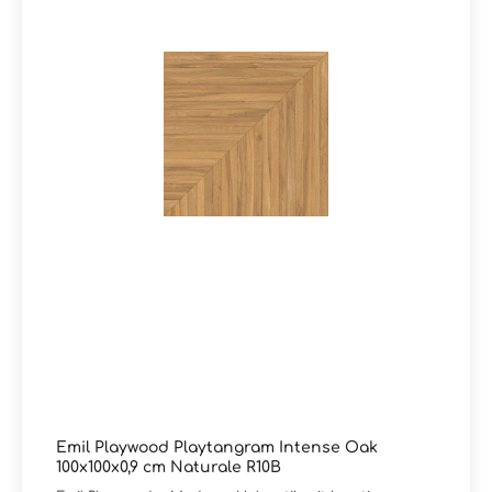
Sockel und Dekore sind verfügbar. Darüber hinaus
führen wir das vollständige Sortiment von Emil – auch
über die im Onlineshop dargestellten Produkte hinaus.
Für individuelle Anfragen genügt eine kurze Nachricht
per E-Mail oder ein Hinweis im Kommentarfeld Ihrer
Bestellung. Sie erhalten zeitnah eine Rückmeldung zu
Preisen und Lieferzeiten.Sie haben Fragen zur Serie
Playwood oder wünschen eine persönliche Beratung?
Unser Team von Markenfliesen24 unterstützt Sie gerne
– per E-Mail, Telefon oder Live-Chat.
Emil Playwood Playtangram Intense Oak
100x100x0,9 cm Naturale R10B