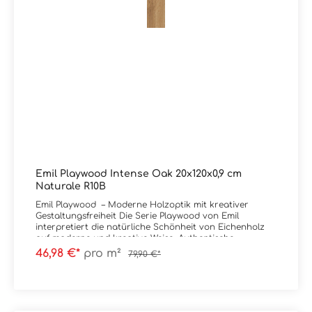
Emil Playwood Intense Oak 20x120x0,9 cm
Naturale R10B
Emil Playwood – Moderne Holzoptik mit kreativer
Gestaltungsfreiheit Die Serie Playwood von Emil
interpretiert die natürliche Schönheit von Eichenholz
auf moderne und kreative Weise. Authentische
Maserungen, warme Farbtöne und eine besonders
46,98 €*
pro m²
79,90 €*
realistische Haptik dank innovativer Digitouch-
Technologie sorgen für eine natürliche, wohnliche
Ausstrahlung. Charakteristisch für Playwood sind die
vielseitigen Formate und Dekorvarianten wie Playbrick
und Playtangram, die individuelle Verlegemuster und