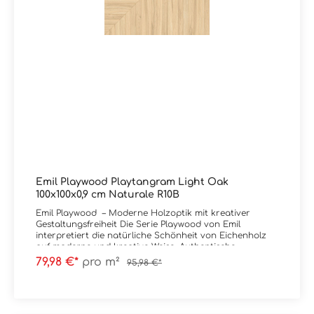
– per E-Mail, Telefon oder Live-Chat.
Emil Playwood Playtangram Light Oak
100x100x0,9 cm Naturale R10B
Emil Playwood – Moderne Holzoptik mit kreativer
Gestaltungsfreiheit Die Serie Playwood von Emil
interpretiert die natürliche Schönheit von Eichenholz
auf moderne und kreative Weise. Authentische
Maserungen, warme Farbtöne und eine besonders
79,98 €*
pro m²
95,98 €*
realistische Haptik dank innovativer Digitouch-
Technologie sorgen für eine natürliche, wohnliche
Ausstrahlung. Charakteristisch für Playwood sind die
vielseitigen Formate und Dekorvarianten wie Playbrick