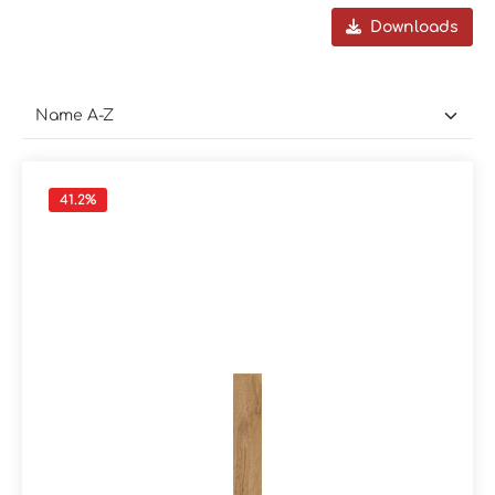
Downloads
41.2
%