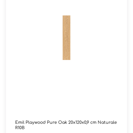
Sockel und Dekore sind verfügbar. Darüber hinaus
führen wir das vollständige Sortiment von Emil – auch
über die im Onlineshop dargestellten Produkte hinaus.
Für individuelle Anfragen genügt eine kurze Nachricht
per E-Mail oder ein Hinweis im Kommentarfeld Ihrer
Bestellung. Sie erhalten zeitnah eine Rückmeldung zu
Preisen und Lieferzeiten.Sie haben Fragen zur Serie
Playwood oder wünschen eine persönliche Beratung?
Unser Team von Markenfliesen24 unterstützt Sie gerne
– per E-Mail, Telefon oder Live-Chat.
Emil Playwood Pure Oak 20x120x0,9 cm Naturale
R10B