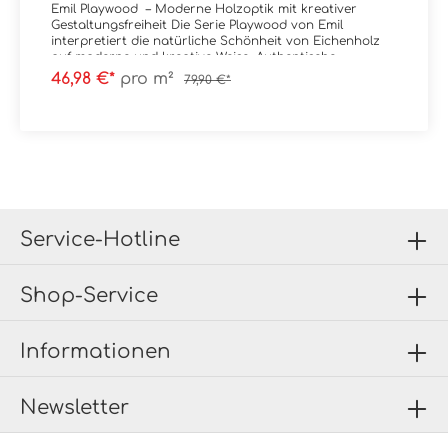
Emil Playwood – Moderne Holzoptik mit kreativer
Gestaltungsfreiheit Die Serie Playwood von Emil
interpretiert die natürliche Schönheit von Eichenholz
auf moderne und kreative Weise. Authentische
Maserungen, warme Farbtöne und eine besonders
46,98 €*
pro m²
79,90 €*
realistische Haptik dank innovativer Digitouch-
Technologie sorgen für eine natürliche, wohnliche
Ausstrahlung. Charakteristisch für Playwood sind die
vielseitigen Formate und Dekorvarianten wie Playbrick
und Playtangram, die individuelle Verlegemuster und
moderne Raumkonzepte ermöglichen. Die
harmonischen Holznuancen schaffen eine warme
Atmosphäre und lassen sich flexibel in
unterschiedlichste Wohn- und Objektbereiche
integrieren. Das hochwertige Feinsteinzeug überzeugt
Service-Hotline
zudem durch Langlebigkeit, Pflegeleichtigkeit und
vielseitige Einsatzmöglichkeiten im Innen- und
Außenbereich. Ergänzende Produkte zur Serie
Shop-Service
Playwood von Emil: Passende Zubehörkomponenten wie
Sockel und Dekore sind verfügbar. Darüber hinaus
führen wir das vollständige Sortiment von Emil – auch
über die im Onlineshop dargestellten Produkte hinaus.
Informationen
Für individuelle Anfragen genügt eine kurze Nachricht
per E-Mail oder ein Hinweis im Kommentarfeld Ihrer
Bestellung. Sie erhalten zeitnah eine Rückmeldung zu
Newsletter
Preisen und Lieferzeiten.Sie haben Fragen zur Serie
Playwood oder wünschen eine persönliche Beratung?
Unser Team von Markenfliesen24 unterstützt Sie gerne