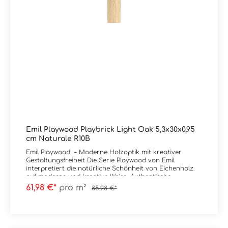
Emil Playwood Playbrick Light Oak 5,3x30x0,95
cm Naturale R10B
Emil Playwood – Moderne Holzoptik mit kreativer
Gestaltungsfreiheit Die Serie Playwood von Emil
interpretiert die natürliche Schönheit von Eichenholz
auf moderne und kreative Weise. Authentische
Maserungen, warme Farbtöne und eine besonders
61,98 €*
pro m²
85,98 €*
realistische Haptik dank innovativer Digitouch-
Technologie sorgen für eine natürliche, wohnliche
Ausstrahlung. Charakteristisch für Playwood sind die
vielseitigen Formate und Dekorvarianten wie Playbrick
und Playtangram, die individuelle Verlegemuster und