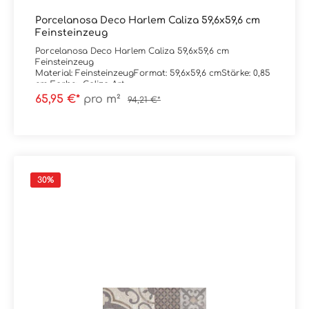
Porcelanosa Deco Harlem Caliza 59,6x59,6 cm
Feinsteinzeug
Porcelanosa Deco Harlem Caliza 59,6x59,6 cm
Feinsteinzeug
Material: FeinsteinzeugFormat: 59,6x59,6 cmStärke: 0,85
cm Farbe: Caliza Art.-
Nr: 100328042Kante: rektifiziertOberfläche:
65,95 €*
pro m²
94,21 €*
matt Trittsicherheit: R9Verpackungsdaten:Paketinhalt:
1,78 m²Paletteninhalt: 56,84 m²
30
%