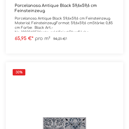
Porcelanosa Antique Black 59,6x59,6 cm
Feinsteinzeug
Porcelanosa Antique Black 59,6x59,6 cm Feinsteinzeug
Material: FeinsteinzeugFormat: 59,6x59,6 cmStärke: 0,85
cm Farbe: Black Art.-
Nr: 100324851Kante: rektifiziertOberfläche:
matt Trittsicherheit: R9Verpackungsdaten:Paketinhalt:
65,95 €*
pro m²
94,21 €*
1,78 m²Paletteninhalt: 56,84 m²
30
%