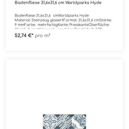
Bodenfliese 31,6x31,6 cm Worldparks Hyde
Bodenfliese 31,6x31,6 cmWorldparks Hyde
Material: Steinzeug glasiertFormat: 31,6x31,6 cmStärke:
9 mmFarbe: mehrfarbigKante: PresskanteOberfläche:
Abrieb 4, mattVerpackungsdaten:Paketinhalt: 1,00
m²Paletteninhalt: 56,00 m²
52,74 €*
pro m²