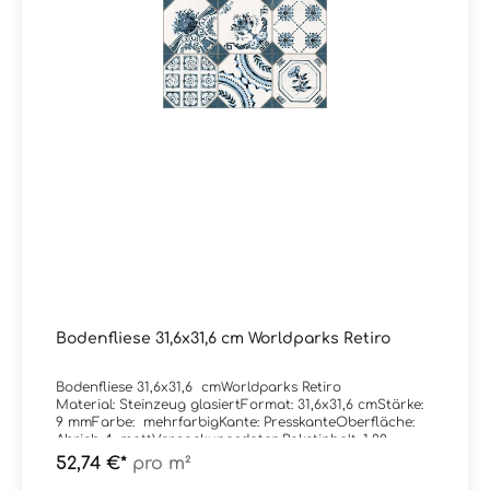
Bodenfliese 31,6x31,6 cm Worldparks Retiro
Bodenfliese 31,6x31,6 cmWorldparks Retiro
Material: Steinzeug glasiertFormat: 31,6x31,6 cmStärke:
9 mmFarbe: mehrfarbigKante: PresskanteOberfläche:
Abrieb 4, mattVerpackungsdaten:Paketinhalt: 1,00
m²Paletteninhalt: 56,00 m²
52,74 €*
pro m²