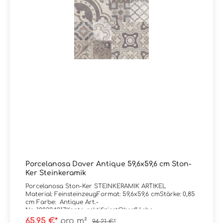
Porcelanosa Dover Antique 59,6x59,6 cm Ston-
Ker Steinkeramik
Porcelanosa Ston-Ker STEINKERAMIK ARTIKEL
Material: FeinsteinzeugFormat: 59,6x59,6 cmStärke: 0,85
cm Farbe: Antique Art.-
Nr: 100324917Kante: rektifiziertOberfläche:
matt Trittsicherheit:
65,95 €*
pro m²
94,21 €*