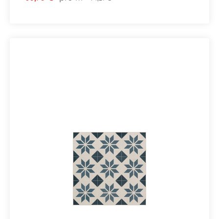
R10/CVerpackungsdaten:Paketinhalt: 1,72
m²Paletteninhalt: 56,83 m²