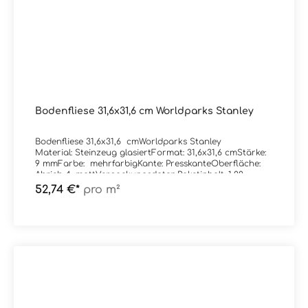
Bodenfliese 31,6x31,6 cm Worldparks Stanley
Bodenfliese 31,6x31,6 cmWorldparks Stanley
Material: Steinzeug glasiertFormat: 31,6x31,6 cmStärke:
9 mmFarbe: mehrfarbigKante: PresskanteOberfläche:
Abrieb 4, mattVerpackungsdaten:Paketinhalt: 1,00
m²Paletteninhalt: 56,00 m²
52,74 €*
pro m²