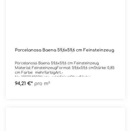
Porcelanosa Baena 59,6x59,6 cm Feinsteinzeug
Porcelanosa Baena 59,6x59,6 cm Feinsteinzeug
Material: FeinsteinzeugFormat: 59,6x59,6 cmStärke: 0,85
cm Farbe: mehrfarbigArt.-
Nr: 100324933Kante: rektifiziertOberfläche:
matt Trittsicherheit: --Verpackungsdaten:Paketinhalt:
94,21 €*
pro m²
1,78 m²Paletteninhalt: 56,84 m²