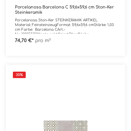
Porcelanosa Barcelona C 59,6x59,6 cm Ston-Ker
Steinkeramik
Porcelanosa Ston-Ker STEINKERAMIK ARTIKEL
Material: FeinsteinzeugFormat: 59,6x59,6 cmStärke: 1,03
cm Farbe: Barcelona CArt.-
Nr: 100155911Kante: rektifiziertOberfläche:
matt Trittsicherheit: R9Verpackungsdaten:Paketinhalt:
74,70 €*
pro m²
1,42 m²Paletteninhalt: 45,47 m²
30
%