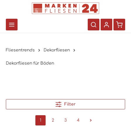
Fliesentrends
Dekorfliesen
Dekorfliesen für Böden
Filter
1
2
3
4