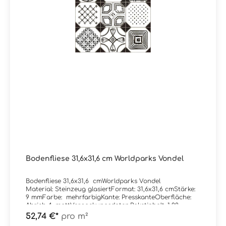
Bodenfliese 31,6x31,6 cm Worldparks Vondel
Bodenfliese 31,6x31,6 cmWorldparks Vondel
Material: Steinzeug glasiertFormat: 31,6x31,6 cmStärke:
9 mmFarbe: mehrfarbigKante: PresskanteOberfläche:
Abrieb 4, mattVerpackungsdaten:Paketinhalt: 1,00
m²Paletteninhalt: 56,00 m²
52,74 €*
pro m²