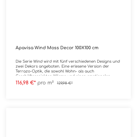
Apavisa Wind Moss Decor 100X100 cm
Die Serie Wind wird mit fünf verschiedenen Designs und
zwei Dekors angeboten. Eine erlesene Version der
Terrazo-Optik, die sowohl Wohn- als auch
Geschäftsprojekten Wärme und einen emotionalen
Touch verleiht. Material:
116,98 €*
pro m²
129,98 €*
FeinsteinzeugFormat: 99,55x99,55 cmStärke: 10
mmFarbe: Moss DecorKante: RektifiziertOberfläche:
Matt Verpackungsdaten:Paketinhalt: 0,991
m²Paletteninhalt: 39,64 m²