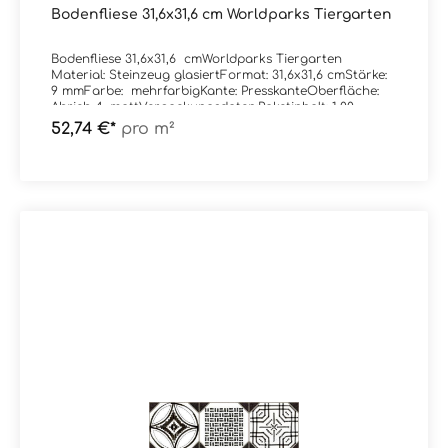
Bodenfliese 31,6x31,6 cm Worldparks Tiergarten
Bodenfliese 31,6x31,6 cmWorldparks Tiergarten
Material: Steinzeug glasiertFormat: 31,6x31,6 cmStärke:
9 mmFarbe: mehrfarbigKante: PresskanteOberfläche:
Abrieb 4, mattVerpackungsdaten:Paketinhalt: 1,00
m²Paletteninhalt: 56,00 m²
52,74 €*
pro m²