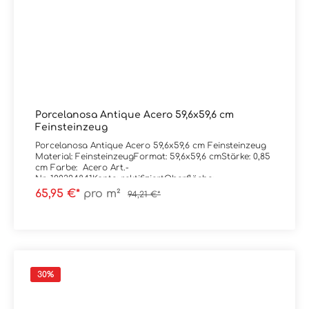
Porcelanosa Antique Acero 59,6x59,6 cm
Feinsteinzeug
Porcelanosa Antique Acero 59,6x59,6 cm Feinsteinzeug
Material: FeinsteinzeugFormat: 59,6x59,6 cmStärke: 0,85
cm Farbe: Acero Art.-
Nr: 100324841Kante: rektifiziertOberfläche:
matt Trittsicherheit: R9Verpackungsdaten:Paketinhalt:
65,95 €*
pro m²
94,21 €*
1,78 m²Paletteninhalt: 56,84 m²
30
%