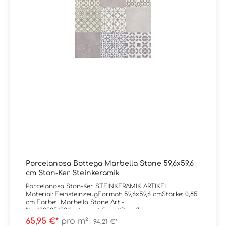
Porcelanosa Bottega Marbella Stone 59,6x59,6
cm Ston-Ker Steinkeramik
Porcelanosa Ston-Ker STEINKERAMIK ARTIKEL
Material: FeinsteinzeugFormat: 59,6x59,6 cmStärke: 0,85
cm Farbe: Marbella Stone Art.-
Nr: 100325129Kante: rektifiziertOberfläche:
matt Trittsicherheit: R9Verpackungsdaten:Paketinhalt:
65,95 €*
pro m²
94,21 €*