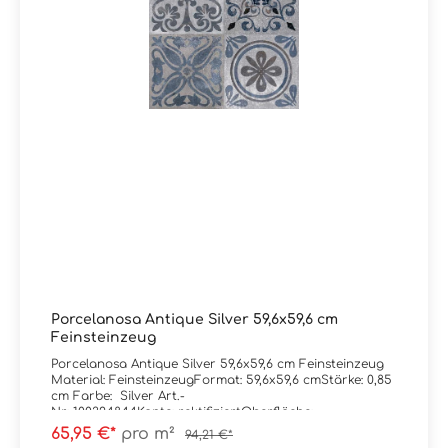
Porcelanosa Antique Silver 59,6x59,6 cm
Feinsteinzeug
Porcelanosa Antique Silver 59,6x59,6 cm Feinsteinzeug
Material: FeinsteinzeugFormat: 59,6x59,6 cmStärke: 0,85
cm Farbe: Silver Art.-
Nr: 100324844Kante: rektifiziertOberfläche:
matt Trittsicherheit: R9Verpackungsdaten:Paketinhalt:
65,95 €*
pro m²
94,21 €*
1,78 m²Paletteninhalt: 56,84 m²