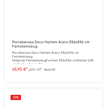
Porcelanosa Deco Harlem Acero 59,6x59,6 cm
Feinsteinzeug
Porcelanosa Deco Harlem Acero 59,6x59,6 cm
Feinsteinzeug
Material: FeinsteinzeugFormat: 59,6x59,6 cmStärke: 0,85
cm Farbe: Acero Art.-
Nr: 100328041Kante: rektifiziertOberfläche:
65,95 €*
pro m²
94,21 €*
matt Trittsicherheit: R9Verpackungsdaten:Paketinhalt:
1,78 m²Paletteninhalt: 56,84 m²
30
%