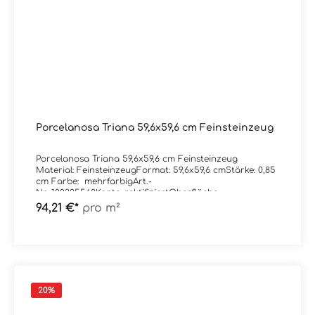
Porcelanosa Triana 59,6x59,6 cm Feinsteinzeug
Porcelanosa Triana 59,6x59,6 cm Feinsteinzeug
Material: FeinsteinzeugFormat: 59,6x59,6 cmStärke: 0,85
cm Farbe: mehrfarbigArt.-
Nr: 100325568Kante: rektifiziertOberfläche:
matt Trittsicherheit: --Verpackungsdaten:Paketinhalt:
94,21 €*
pro m²
1,78 m²Paletteninhalt: 56,84 m²
20
%