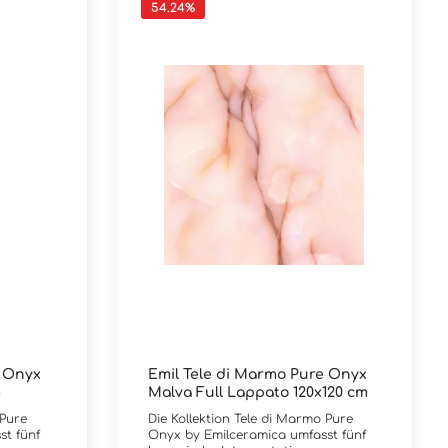
54.24
%
e Onyx
Emil Tele di Marmo Pure Onyx
m
Malva Full Lappato 120x120 cm
 Pure
Die Kollektion Tele di Marmo Pure
st fünf
Onyx by Emilceramica umfasst fünf