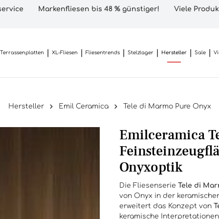
ervice
Markenfliesen bis 48 % günstiger!
Viele Produk
Terrassenplatten
XL-Fliesen
Fliesentrends
Stelzlager
Hersteller
Sale
V
Hersteller
Emil Ceramica
Tele di Marmo Pure Onyx
Emilceramica Te
Feinsteinzeugfl
Onyxoptik
Die Fliesenserie
Tele di Ma
von Onyx in der keramischen
erweitert das Konzept von
T
keramische Interpretationen