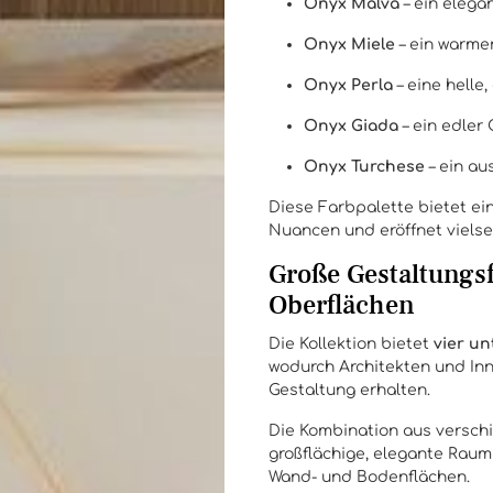
Onyx Malva
– ein elega
Onyx Miele
– ein warmer
Onyx Perla
– eine helle,
Onyx Giada
– ein edler
Onyx Turchese
– ein au
Diese Farbpalette bietet 
Nuancen und eröffnet vielse
Große Gestaltungs
Oberflächen
Die Kollektion bietet
vier u
wodurch Architekten und Inn
Gestaltung erhalten.
Die Kombination aus versch
großflächige, elegante Raum
Wand- und Bodenflächen.