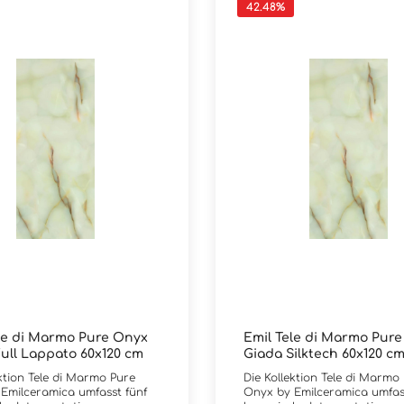
42.48
%
le di Marmo Pure Onyx
Emil Tele di Marmo Pur
ull Lappato 60x120 cm
Giada Silktech 60x120 c
ektion Tele di Marmo Pure
Die Kollektion Tele di Marmo
Emilceramica umfasst fünf
Onyx by Emilceramica umfas