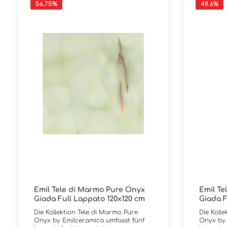
56.75
%
48.6
%
Emil Tele di Marmo Pure Onyx
Emil Te
Giada Full Lappato 120x120 cm
Giada F
Die Kollektion Tele di Marmo Pure
Die Koll
Onyx by Emilceramica umfasst fünf
Onyx by 