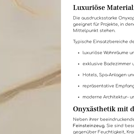
Luxuriöse Material
Die ausdrucksstarke Onyxop
geeignet für Projekte, in de
Mittelpunkt stehen.
Typische Einsatzbereiche de
luxuriöse Wohnräume un
exklusive Badezimmer 
Hotels, Spa-Anlagen un
repräsentative Empfan
moderne Architektur- un
Onyxästhetik mit d
Neben ihrer beeindruckende
Feinsteinzeug
. Sie sind be
gegenüber Feuchtigkeit, Kra