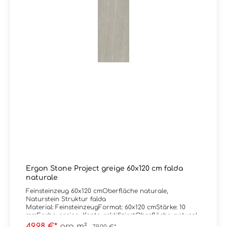
Ergon Stone Project greige 60x120 cm falda
naturale
Feinsteinzeug 60x120 cmOberfläche naturale,
Naturstein Struktur falda
Material: FeinsteinzeugFormat: 60x120 cmStärke: 10
mmFarbe: greige Kante: rektifiziertOberfläche: naturale
/ mattAbrieb/Trittsicherheit: V/R10
49,98 €*
pro m²