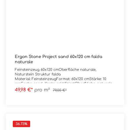
Ergon Stone Project sand 60x120 cm falda
naturale
Feinsteinzeug 60x120 cmOberfläche naturale,
Naturstein Struktur falda
Material: FeinsteinzeugFormat: 60x120 cmStärke: 10
mmFarbe: sand Kante: rektifiziertOberfläche: naturale /
mattAbrieb/Trittsicherheit: V/R10
49,98 €*
pro m²
79,00 €*
Verpackungsdaten:Paketinhalt: 1,44 m²Paletteninhalt:
51,84 m²
36.73
%