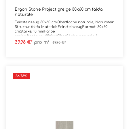
Ergon Stone Project greige 30x60 cm falda
naturale
Feinsteinzeug 30x60 cmOberfläche naturale, Naturstein
Struktur falda Material: FeinsteinzeugFormat: 30x60
cmStärke: 10 mmFarbe:
greige Kante: rektifiziertOberfläche: naturale /
mattAbrieb/Trittsicherheit: V/R10
39,98 €*
pro m²
69,90 €*
Verpackungsdaten:Paketinhalt: 1,08 m²Paletteninhalt:
43,20 m²
36.73
%