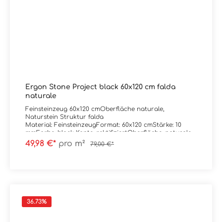
Ergon Stone Project black 60x120 cm falda
naturale
Feinsteinzeug 60x120 cmOberfläche naturale,
Naturstein Struktur falda
Material: FeinsteinzeugFormat: 60x120 cmStärke: 10
mmFarbe: black Kante: rektifiziertOberfläche: naturale /
mattAbrieb/Trittsicherheit: V/R10
49,98 €*
pro m²
79,00 €*
Verpackungsdaten:Paketinhalt: 1,44 m²Paletteninhalt:
51,84 m²
36.73
%