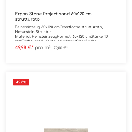
Ergon Stone Project sand 60x120 cm
strutturato
Feinsteinzeug 60x120 cmOberfläche strutturato,
Naturstein Struktur
Material: FeinsteinzeugFormat: 60x120 cmStärke: 10
mmFarbe: sand Kante: rektifiziertOberfläche:
strutturato / mattAbrieb/Trittsicherheit: R11C
49,98 €*
pro m²
79,00 €*
Verpackungsdaten:Paketinhalt: 1,44 m²Paletteninhalt:
51,84 m²
42.8
%