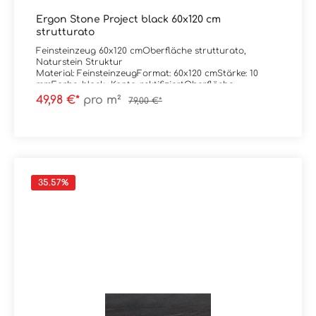
Ergon Stone Project black 60x120 cm
strutturato
Feinsteinzeug 60x120 cmOberfläche strutturato,
Naturstein Struktur
Material: FeinsteinzeugFormat: 60x120 cmStärke: 10
mmFarbe: black Kante: rektifiziertOberfläche:
strutturato / mattAbrieb/Trittsicherheit: R11C
49,98 €*
pro m²
79,00 €*
Verpackungsdaten:Paketinhalt: 1,44 m²Paletteninhalt:
51,84 m²
35.57
%