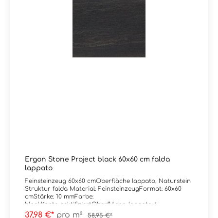
Ergon Stone Project black 60x60 cm falda
lappato
Feinsteinzeug 60x60 cmOberfläche lappato, Naturstein
Struktur falda Material: FeinsteinzeugFormat: 60x60
cmStärke: 10 mmFarbe:
blackKante: rektifiziertOberfläche: lappato /
anpoliertAbrieb/Trittsicherheit: V/R9
37,98 €*
pro m²
58,95 €*