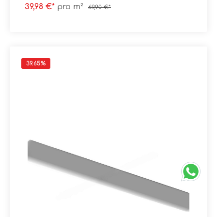
mattAbrieb/Trittsicherheit: V/R10
39,98 €*
pro m²
69,90 €*
Verpackungsdaten:Paketinhalt: 1,08 m²Paletteninhalt:
43,20 m²
39.65
%