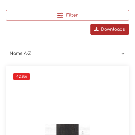
Filter
Downloads
42.8
%