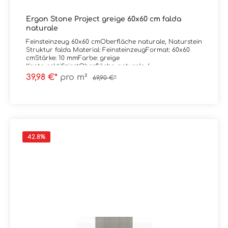
Ergon Stone Project greige 60x60 cm falda
naturale
Feinsteinzeug 60x60 cmOberfläche naturale, Naturstein
Struktur falda Material: FeinsteinzeugFormat: 60x60
cmStärke: 10 mmFarbe: greige
Kante: rektifiziertOberfläche: naturale /
mattAbrieb/Trittsicherheit: V/R10
39,98 €*
pro m²
69,90 €*
Verpackungsdaten:Paketinhalt: 1,08 m²Paletteninhalt:
43,20 m²
42.8
%