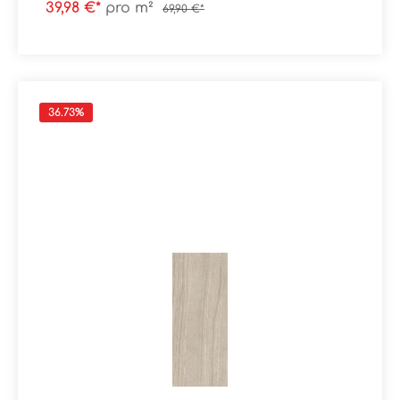
mattAbrieb/Trittsicherheit: V/R10
39,98 €*
pro m²
69,90 €*
Verpackungsdaten:Paketinhalt: 1,08 m²Paletteninhalt:
43,20 m²
36.73
%