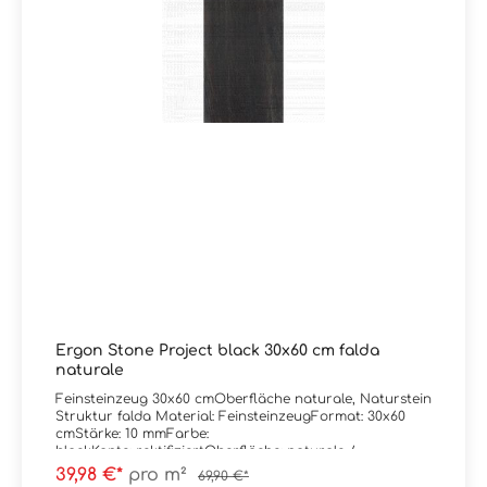
Ergon Stone Project black 30x60 cm falda
naturale
Feinsteinzeug 30x60 cmOberfläche naturale, Naturstein
Struktur falda Material: FeinsteinzeugFormat: 30x60
cmStärke: 10 mmFarbe:
blackKante: rektifiziertOberfläche: naturale /
mattAbrieb/Trittsicherheit: V/R10
39,98 €*
pro m²
69,90 €*
Verpackungsdaten:Paketinhalt: 1,08 m²Paletteninhalt: