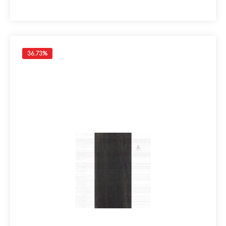
43,20 m²
36.73
%