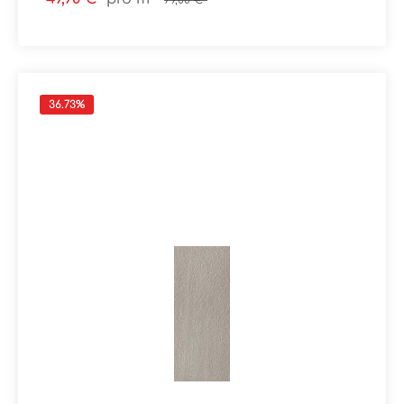
79,00 €*
Verpackungsdaten:Paketinhalt: 1,44 m²Paletteninhalt:
51,84 m²
36.73
%