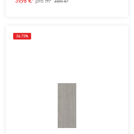
39,98 €*
pro m²
69,90 €*
Verpackungsdaten:Paketinhalt: 1,08 m²Paletteninhalt:
43,20 m²
36.73
%