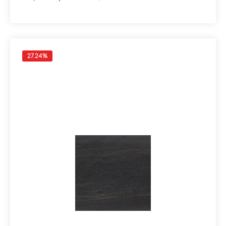
Verpackungsdaten:Paketinhalt: 1,08 m²Paletteninhalt:
43,20 m²
27.24
%