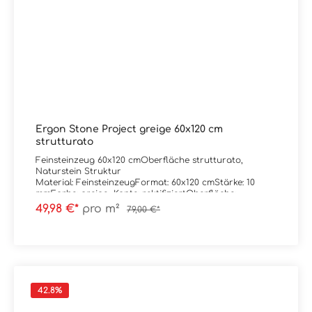
Ergon Stone Project greige 60x120 cm
strutturato
Feinsteinzeug 60x120 cmOberfläche strutturato,
Naturstein Struktur
Material: FeinsteinzeugFormat: 60x120 cmStärke: 10
mmFarbe: greige Kante: rektifiziertOberfläche:
strutturato / mattAbrieb/Trittsicherheit: R11C
49,98 €*
pro m²
79,00 €*
Verpackungsdaten:Paketinhalt: 1,44 m²Paletteninhalt:
51,84 m²
42.8
%