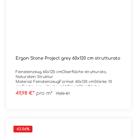
Ergon Stone Project grey 60x120 cm strutturato
Feinsteinzeug 60x120 cmOberfläche strutturato,
Naturstein Struktur
Material: FeinsteinzeugFormat: 60x120 cmStärke: 10
mmFarbe: grey Kante: rektifiziertOberfläche:
strutturato / mattAbrieb/Trittsicherheit: R11C
49,98 €*
pro m²
79,00 €*
Verpackungsdaten:Paketinhalt: 1,44 m²Paletteninhalt:
51,84 m²
42.06
%