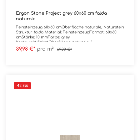
Ergon Stone Project grey 60x60 cm falda
naturale
Feinsteinzeug 60x60 cmOberfläche naturale, Naturstein
Struktur falda Material: FeinsteinzeugFormat: 60x60
cmStärke: 10 mmFarbe: grey
Kante: rektifiziertOberfläche: naturale /
mattAbrieb/Trittsicherheit: V/R10
39,98 €*
pro m²
69,00 €*
Verpackungsdaten:Paketinhalt: 1,08 m²Paletteninhalt:
43,20 m²
42.8
%