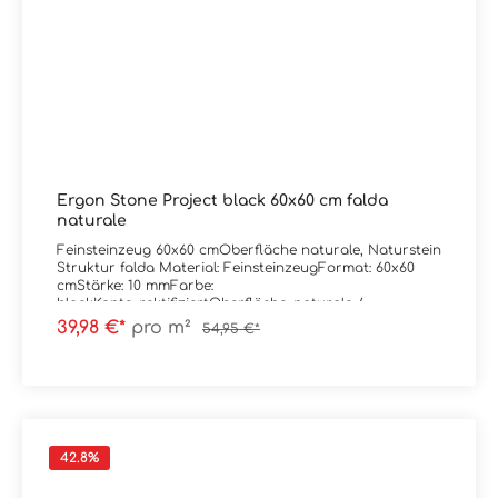
Ergon Stone Project black 60x60 cm falda
naturale
Feinsteinzeug 60x60 cmOberfläche naturale, Naturstein
Struktur falda Material: FeinsteinzeugFormat: 60x60
cmStärke: 10 mmFarbe:
blackKante: rektifiziertOberfläche: naturale /
mattAbrieb/Trittsicherheit: V/R10
39,98 €*
pro m²
54,95 €*
Verpackungsdaten:Paketinhalt: 1,08 m²Paletteninhalt:
43,20 m²
42.8
%