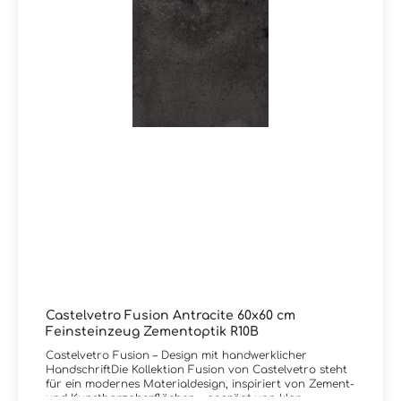
für authentische MaterialwirkungLebendige, bewusst
unperfekte StrukturenZeitloses, modernes Design mit
urbanem CharakterGeeignet für Innen- und
AußenbereicheLanglebig und pflegeleicht durch
FeinsteinzeugZubehörartikel zur Serie Fusion von
Castelvetro:Es sind zu diesem Artikel auch passendes
Zubehörteile wie Sockel und Mosaike lieferbar. Wir
führen selbstverständlich alle Produkte von Castelvetro
in unserem Liefersortiment, auch wenn diese nicht in
unserem Onlineshop eingepflegt sind. Schreiben Sie uns
bei Bedarf hierzu gerne eine Email oder lassen im
Kommentarfeld bei Ihrer Bestellung eine Nachricht, Sie
erhalten dann kurzfristig eine Rückinfo bezüglich Preis
und Lieferzeit von uns. Vielen Dank!Sie haben Fragen
zur Serie Fusion von Castelvetro oder wünschen eine
persönliche Beratung? Das Team von Markenfliesen24
unterstützt Sie gerne – per E-Mail, Telefon oder Live-
Chat.
Castelvetro Fusion Antracite 60x60 cm
Feinsteinzeug Zementoptik R10B
Castelvetro Fusion – Design mit handwerklicher
HandschriftDie Kollektion Fusion von Castelvetro steht
für ein modernes Materialdesign, inspiriert von Zement-
und Kunstharzoberflächen – geprägt von klar