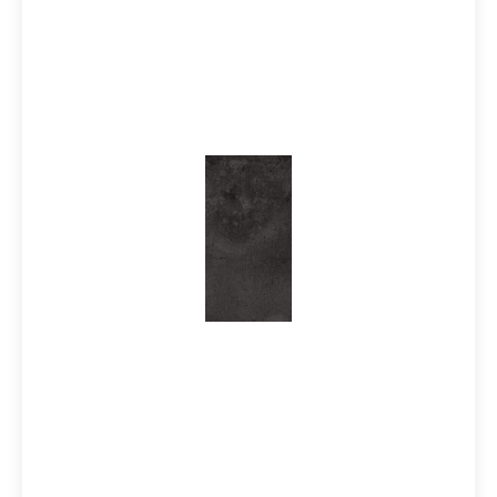
ideal für Projekte, die Charakter zeigen sollen, ohne
laut zu wirken.Einsetzbar auf Wand und Boden im
Innen- und Außenbereich, bietet die Kollektion maximale
Planungssicherheit bei gleichzeitig hoher
gestalterischer Freiheit. Besonders stark ist sie in
modernen Raumkonzepten mit Fokus auf
Materialehrlichkeit und zeitlose Ästhetik.Ihre Mehrwerte
im Überblick:Inspiriert von Zement- und
KunstharzoberflächenSichtbare handwerkliche Spuren
für authentische MaterialwirkungLebendige, bewusst
unperfekte StrukturenZeitloses, modernes Design mit
urbanem CharakterGeeignet für Innen- und
AußenbereicheLanglebig und pflegeleicht durch
FeinsteinzeugZubehörartikel zur Serie Fusion von
Castelvetro:Es sind zu diesem Artikel auch passendes
Zubehörteile wie Sockel und Mosaike lieferbar. Wir
führen selbstverständlich alle Produkte von Castelvetro
in unserem Liefersortiment, auch wenn diese nicht in
unserem Onlineshop eingepflegt sind. Schreiben Sie uns
bei Bedarf hierzu gerne eine Email oder lassen im
Kommentarfeld bei Ihrer Bestellung eine Nachricht, Sie
erhalten dann kurzfristig eine Rückinfo bezüglich Preis
und Lieferzeit von uns. Vielen Dank!Sie haben Fragen
zur Serie Fusion von Castelvetro oder wünschen eine
persönliche Beratung? Das Team von Markenfliesen24
unterstützt Sie gerne – per E-Mail, Telefon oder Live-
Chat.