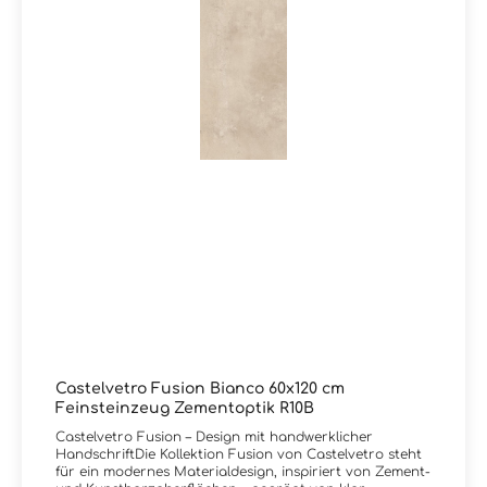
für authentische MaterialwirkungLebendige, bewusst
unperfekte StrukturenZeitloses, modernes Design mit
urbanem CharakterGeeignet für Innen- und
AußenbereicheLanglebig und pflegeleicht durch
FeinsteinzeugZubehörartikel zur Serie Fusion von
Castelvetro:Es sind zu diesem Artikel auch passendes
Zubehörteile wie Sockel und Mosaike lieferbar. Wir
führen selbstverständlich alle Produkte von Castelvetro
in unserem Liefersortiment, auch wenn diese nicht in
unserem Onlineshop eingepflegt sind. Schreiben Sie uns
bei Bedarf hierzu gerne eine Email oder lassen im
Kommentarfeld bei Ihrer Bestellung eine Nachricht, Sie
erhalten dann kurzfristig eine Rückinfo bezüglich Preis
und Lieferzeit von uns. Vielen Dank!Sie haben Fragen
zur Serie Fusion von Castelvetro oder wünschen eine
persönliche Beratung? Das Team von Markenfliesen24
unterstützt Sie gerne – per E-Mail, Telefon oder Live-
Chat.
Castelvetro Fusion Bianco 60x120 cm
Feinsteinzeug Zementoptik R10B
Castelvetro Fusion – Design mit handwerklicher
HandschriftDie Kollektion Fusion von Castelvetro steht
für ein modernes Materialdesign, inspiriert von Zement-