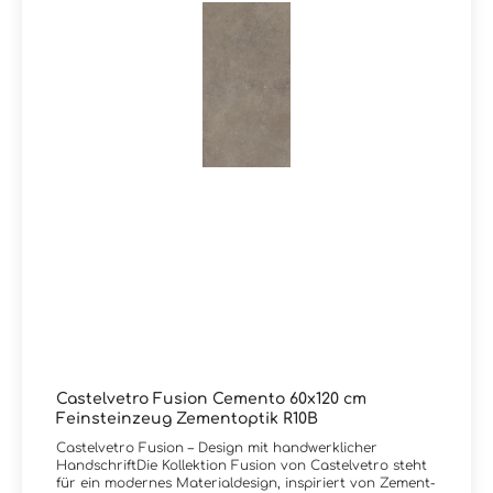
für authentische MaterialwirkungLebendige, bewusst
unperfekte StrukturenZeitloses, modernes Design mit
urbanem CharakterGeeignet für Innen- und
AußenbereicheLanglebig und pflegeleicht durch
FeinsteinzeugZubehörartikel zur Serie Fusion von
Castelvetro:Es sind zu diesem Artikel auch passendes
Zubehörteile wie Sockel und Mosaike lieferbar. Wir
führen selbstverständlich alle Produkte von Castelvetro
in unserem Liefersortiment, auch wenn diese nicht in
unserem Onlineshop eingepflegt sind. Schreiben Sie uns
bei Bedarf hierzu gerne eine Email oder lassen im
Kommentarfeld bei Ihrer Bestellung eine Nachricht, Sie
erhalten dann kurzfristig eine Rückinfo bezüglich Preis
und Lieferzeit von uns. Vielen Dank!Sie haben Fragen
zur Serie Fusion von Castelvetro oder wünschen eine
persönliche Beratung? Das Team von Markenfliesen24
unterstützt Sie gerne – per E-Mail, Telefon oder Live-
Chat.
Castelvetro Fusion Cemento 60x120 cm
Feinsteinzeug Zementoptik R10B
Castelvetro Fusion – Design mit handwerklicher
HandschriftDie Kollektion Fusion von Castelvetro steht
für ein modernes Materialdesign, inspiriert von Zement-