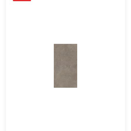
ideal für Projekte, die Charakter zeigen sollen, ohne
laut zu wirken.Einsetzbar auf Wand und Boden im
Innen- und Außenbereich, bietet die Kollektion maximale
Planungssicherheit bei gleichzeitig hoher
gestalterischer Freiheit. Besonders stark ist sie in
modernen Raumkonzepten mit Fokus auf
Materialehrlichkeit und zeitlose Ästhetik.Ihre Mehrwerte
im Überblick:Inspiriert von Zement- und
KunstharzoberflächenSichtbare handwerkliche Spuren
für authentische MaterialwirkungLebendige, bewusst
unperfekte StrukturenZeitloses, modernes Design mit
urbanem CharakterGeeignet für Innen- und
AußenbereicheLanglebig und pflegeleicht durch
FeinsteinzeugZubehörartikel zur Serie Fusion von
Castelvetro:Es sind zu diesem Artikel auch passendes
Zubehörteile wie Sockel und Mosaike lieferbar. Wir
führen selbstverständlich alle Produkte von Castelvetro
in unserem Liefersortiment, auch wenn diese nicht in
unserem Onlineshop eingepflegt sind. Schreiben Sie uns
bei Bedarf hierzu gerne eine Email oder lassen im
Kommentarfeld bei Ihrer Bestellung eine Nachricht, Sie
erhalten dann kurzfristig eine Rückinfo bezüglich Preis
und Lieferzeit von uns. Vielen Dank!Sie haben Fragen
zur Serie Fusion von Castelvetro oder wünschen eine
persönliche Beratung? Das Team von Markenfliesen24
unterstützt Sie gerne – per E-Mail, Telefon oder Live-
Chat.