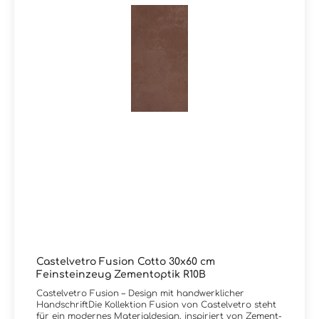
für authentische MaterialwirkungLebendige, bewusst
unperfekte StrukturenZeitloses, modernes Design mit
urbanem CharakterGeeignet für Innen- und
AußenbereicheLanglebig und pflegeleicht durch
FeinsteinzeugZubehörartikel zur Serie Fusion von
Castelvetro:Es sind zu diesem Artikel auch passendes
Zubehörteile wie Sockel und Mosaike lieferbar. Wir
führen selbstverständlich alle Produkte von Castelvetro
in unserem Liefersortiment, auch wenn diese nicht in
unserem Onlineshop eingepflegt sind. Schreiben Sie uns
bei Bedarf hierzu gerne eine Email oder lassen im
Kommentarfeld bei Ihrer Bestellung eine Nachricht, Sie
erhalten dann kurzfristig eine Rückinfo bezüglich Preis
und Lieferzeit von uns. Vielen Dank!Sie haben Fragen
zur Serie Fusion von Castelvetro oder wünschen eine
persönliche Beratung? Das Team von Markenfliesen24
unterstützt Sie gerne – per E-Mail, Telefon oder Live-
Chat.
Castelvetro Fusion Cotto 30x60 cm
Feinsteinzeug Zementoptik R10B
Castelvetro Fusion – Design mit handwerklicher
HandschriftDie Kollektion Fusion von Castelvetro steht
für ein modernes Materialdesign, inspiriert von Zement-