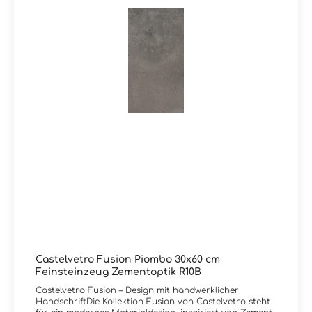
KunstharzoberflächenSichtbare handwerkliche Spuren
für authentische MaterialwirkungLebendige, bewusst
unperfekte StrukturenZeitloses, modernes Design mit
urbanem CharakterGeeignet für Innen- und
AußenbereicheLanglebig und pflegeleicht durch
FeinsteinzeugZubehörartikel zur Serie Fusion von
Castelvetro:Es sind zu diesem Artikel auch passendes
Zubehörteile wie Sockel und Mosaike lieferbar. Wir
führen selbstverständlich alle Produkte von Castelvetro
in unserem Liefersortiment, auch wenn diese nicht in
unserem Onlineshop eingepflegt sind. Schreiben Sie uns
bei Bedarf hierzu gerne eine Email oder lassen im
Kommentarfeld bei Ihrer Bestellung eine Nachricht, Sie
erhalten dann kurzfristig eine Rückinfo bezüglich Preis
und Lieferzeit von uns. Vielen Dank!Sie haben Fragen
zur Serie Fusion von Castelvetro oder wünschen eine
persönliche Beratung? Das Team von Markenfliesen24
unterstützt Sie gerne – per E-Mail, Telefon oder Live-
Chat.
Castelvetro Fusion Piombo 30x60 cm
Feinsteinzeug Zementoptik R10B
Castelvetro Fusion – Design mit handwerklicher
HandschriftDie Kollektion Fusion von Castelvetro steht