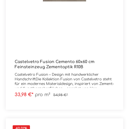
unserem Onlineshop eingepflegt sind. Schreiben Sie uns
bei Bedarf hierzu gerne eine Email oder lassen im
Kommentarfeld bei Ihrer Bestellung eine Nachricht, Sie
erhalten dann kurzfristig eine Rückinfo bezüglich Preis
und Lieferzeit von uns. Vielen Dank!Sie haben Fragen
zur Serie Fusion von Castelvetro oder wünschen eine
persönliche Beratung? Das Team von Markenfliesen24
unterstützt Sie gerne – per E-Mail, Telefon oder Live-
Chat.
Castelvetro Fusion Cemento 60x60 cm
Feinsteinzeug Zementoptik R10B
Castelvetro Fusion – Design mit handwerklicher
HandschriftDie Kollektion Fusion von Castelvetro steht
für ein modernes Materialdesign, inspiriert von Zement-
und Kunstharzoberflächen – geprägt von klar
sichtbaren Spuren handwerklicher Verarbeitung.Im
33,98 €*
pro m²
54,98 €*
Mittelpunkt steht eine Oberfläche, die nicht perfekt
glatt, sondern bewusst lebendig wirkt. Feine
Unregelmäßigkeiten, authentische Strukturen und
dezente Farbnuancen erzeugen eine natürliche,
greifbare Materialität mit hoher architektonischer
Qualität.Fusion schafft damit eine klare Positionierung:
reduziert im Stil, aber emotional in der Wirkung. Die
40.01
%