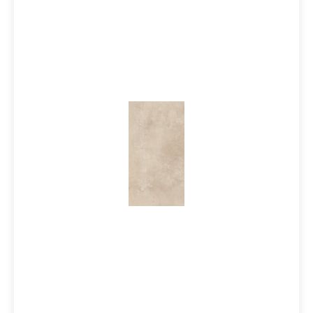
ideal für Projekte, die Charakter zeigen sollen, ohne
laut zu wirken.Einsetzbar auf Wand und Boden im
Innen- und Außenbereich, bietet die Kollektion maximale
Planungssicherheit bei gleichzeitig hoher
gestalterischer Freiheit. Besonders stark ist sie in
modernen Raumkonzepten mit Fokus auf
Materialehrlichkeit und zeitlose Ästhetik.Ihre Mehrwerte
im Überblick:Inspiriert von Zement- und
KunstharzoberflächenSichtbare handwerkliche Spuren
für authentische MaterialwirkungLebendige, bewusst
unperfekte StrukturenZeitloses, modernes Design mit
urbanem CharakterGeeignet für Innen- und
AußenbereicheLanglebig und pflegeleicht durch
FeinsteinzeugZubehörartikel zur Serie Fusion von
Castelvetro:Es sind zu diesem Artikel auch passendes
Zubehörteile wie Sockel und Mosaike lieferbar. Wir
führen selbstverständlich alle Produkte von Castelvetro
in unserem Liefersortiment, auch wenn diese nicht in
unserem Onlineshop eingepflegt sind. Schreiben Sie uns
bei Bedarf hierzu gerne eine Email oder lassen im
Kommentarfeld bei Ihrer Bestellung eine Nachricht, Sie
erhalten dann kurzfristig eine Rückinfo bezüglich Preis
und Lieferzeit von uns. Vielen Dank!Sie haben Fragen
zur Serie Fusion von Castelvetro oder wünschen eine
persönliche Beratung? Das Team von Markenfliesen24
unterstützt Sie gerne – per E-Mail, Telefon oder Live-
Chat.