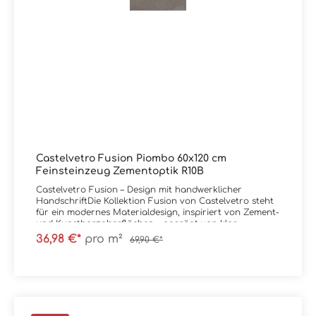
in unserem Liefersortiment, auch wenn diese nicht in
unserem Onlineshop eingepflegt sind. Schreiben Sie uns
bei Bedarf hierzu gerne eine Email oder lassen im
Kommentarfeld bei Ihrer Bestellung eine Nachricht, Sie
erhalten dann kurzfristig eine Rückinfo bezüglich Preis
und Lieferzeit von uns. Vielen Dank!Sie haben Fragen
zur Serie Fusion von Castelvetro oder wünschen eine
persönliche Beratung? Das Team von Markenfliesen24
unterstützt Sie gerne – per E-Mail, Telefon oder Live-
Chat.
Castelvetro Fusion Piombo 60x120 cm
Feinsteinzeug Zementoptik R10B
Castelvetro Fusion – Design mit handwerklicher
HandschriftDie Kollektion Fusion von Castelvetro steht
für ein modernes Materialdesign, inspiriert von Zement-
und Kunstharzoberflächen – geprägt von klar
sichtbaren Spuren handwerklicher Verarbeitung.Im
36,98 €*
pro m²
69,90 €*
Mittelpunkt steht eine Oberfläche, die nicht perfekt
glatt, sondern bewusst lebendig wirkt. Feine
Unregelmäßigkeiten, authentische Strukturen und
dezente Farbnuancen erzeugen eine natürliche,
greifbare Materialität mit hoher architektonischer
Qualität.Fusion schafft damit eine klare Positionierung:
reduziert im Stil, aber emotional in der Wirkung. Die