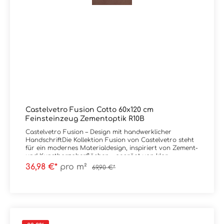
unserem Onlineshop eingepflegt sind. Schreiben Sie uns
bei Bedarf hierzu gerne eine Email oder lassen im
Kommentarfeld bei Ihrer Bestellung eine Nachricht, Sie
erhalten dann kurzfristig eine Rückinfo bezüglich Preis
und Lieferzeit von uns. Vielen Dank!Sie haben Fragen
zur Serie Fusion von Castelvetro oder wünschen eine
persönliche Beratung? Das Team von Markenfliesen24
unterstützt Sie gerne – per E-Mail, Telefon oder Live-
Chat.
Castelvetro Fusion Cotto 60x120 cm
Feinsteinzeug Zementoptik R10B
Castelvetro Fusion – Design mit handwerklicher
HandschriftDie Kollektion Fusion von Castelvetro steht
für ein modernes Materialdesign, inspiriert von Zement-
und Kunstharzoberflächen – geprägt von klar
sichtbaren Spuren handwerklicher Verarbeitung.Im
36,98 €*
pro m²
69,90 €*
Mittelpunkt steht eine Oberfläche, die nicht perfekt
glatt, sondern bewusst lebendig wirkt. Feine
Unregelmäßigkeiten, authentische Strukturen und
dezente Farbnuancen erzeugen eine natürliche,
greifbare Materialität mit hoher architektonischer
Qualität.Fusion schafft damit eine klare Positionierung:
reduziert im Stil, aber emotional in der Wirkung. Die