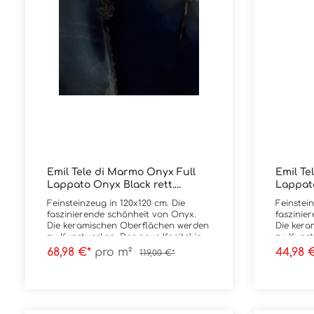
Emil Tele di Marmo Onyx Full
Emil Te
Lappato Onyx Black rett.
Lappato
120x120 cm
cm
Feinsteinzeug in 120x120 cm. Die
Feinstei
faszinierende schönheit von Onyx.
faszinie
Die keramischen Oberflächen werden
Die kera
zu Kunstwerken. Das neue Kapitel in
zu Kunst
der den edelsten Marmorsorten der
der den 
68,98 €*
pro m²
44,98 
119,00 €*
Welt gewidmeten Serie. Es ist der
Welt gewi
Stein Onyx, der die neue Kollektion
Stein Ony
Tele di Marmo Onyx by Emilceramica
Tele di 
bestimmt und als Vorbild für ein
bestimmt 
großartiges Design diente. Tele di
großartig