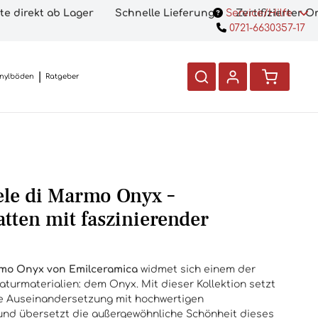
te direkt ab Lager
Schnelle Lieferung
Service/Hilfe
Zertifizierter 
0721-6630357-17
inylböden
Ratgeber
ele di Marmo Onyx –
atten mit faszinierender
rmo Onyx von Emilceramica
widmet sich einem der
turmaterialien: dem Onyx. Mit dieser Kollektion setzt
ve Auseinandersetzung mit hochwertigen
 und übersetzt die außergewöhnliche Schönheit dieses