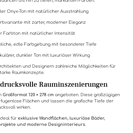
Nuancen bis hin zu tiefen, markanten Farben:
ller Onyx-Ton mit natürlicher Ausstrahlung
Farbvariante mit zarter, moderner Eleganz
r Farbton mit natürlicher Intensität
liche, edle Farbgebung mit besonderer Tiefe
kulärer, dunkler Ton mit luxuriöser Wirkung
Architekten und Designern zahlreiche Möglichkeiten für
starke Raumkonzepte.
ndrucksvolle Rauminszenierungen
en
Großformat 120 × 278 cm
angeboten. Diese großzügigen
fugenlose Flächen und lassen die grafische Tiefe der
ksvoll wirken.
ideal für
exklusive Wandflächen, luxuriöse Bäder,
projekte und moderne Designinterieurs
.