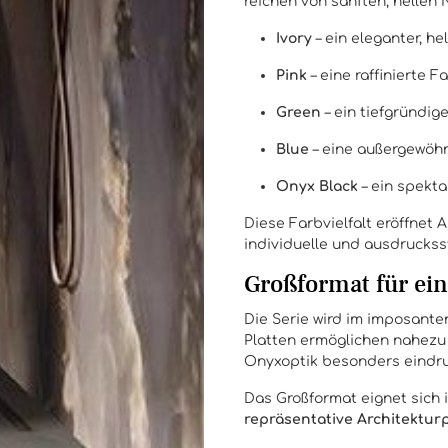
reichen von sanften, hellen 
Ivory
– ein eleganter, he
Pink
– eine raffinierte 
Green
– ein tiefgründige
Blue
– eine außergewöhn
Onyx Black
– ein spekta
Diese Farbvielfalt eröffnet 
individuelle und ausdrucks
Großformat für ei
Die Serie wird im imposant
Platten ermöglichen nahezu 
Onyxoptik besonders eindruc
Das Großformat eignet sich 
repräsentative Architektur