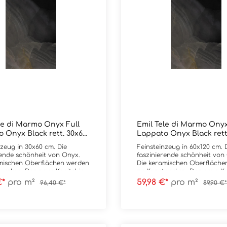
le di Marmo Onyx Full
Emil Tele di Marmo Onyx
 Onyx Black rett. 30x60
Lappato Onyx Black rett
cm
nzeug in 30x60 cm. Die
Feinsteinzeug in 60x120 cm. 
rende schönheit von Onyx.
faszinierende schönheit von
mischen Oberflächen werden
Die keramischen Oberfläche
werken. Das neue Kapitel in
zu Kunstwerken. Das neue Kap
edelsten Marmorsorten der
der den edelsten Marmorsor
€*
pro m²
59,98 €*
pro m²
96,40 €*
89,90 €*
dmeten Serie. Es ist der
Welt gewidmeten Serie. Es ist
x, der die neue Kollektion
Stein Onyx, der die neue Kol
Marmo Onyx by Emilceramica
Tele di Marmo Onyx by Emil
und als Vorbild für ein
bestimmt und als Vorbild für
es Design diente. Tele di
großartiges Design diente. Te