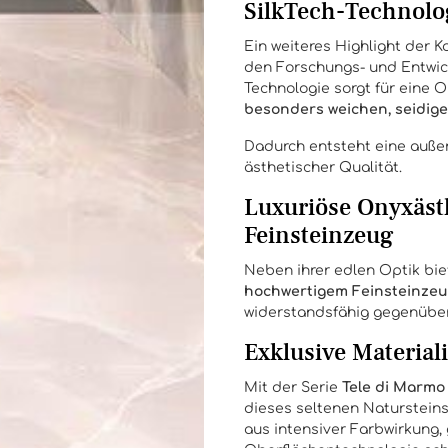
SilkTech-Technolo
Ein weiteres Highlight der Ko
den Forschungs- und Entwick
Technologie sorgt für eine O
besonders weichen, seidig
Dadurch entsteht eine auße
ästhetischer Qualität.
Luxuriöse Onyxästh
Feinsteinzeug
Neben ihrer edlen Optik bie
hochwertigem Feinsteinze
widerstandsfähig gegenüber 
Exklusive Materia
Mit der Serie
Tele di Marmo
dieses seltenen Natursteins
aus intensiver Farbwirkung,