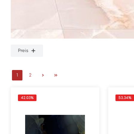
Preis
1
2
42.03
%
53.34
%