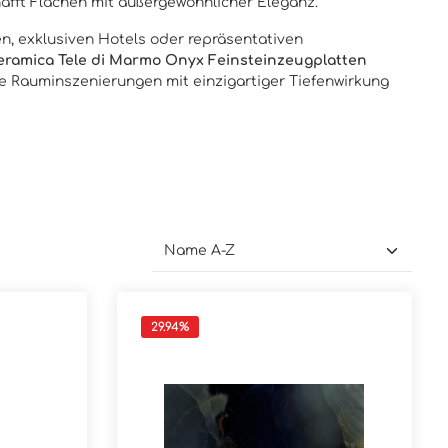
afft Flächen mit außergewöhnlicher Eleganz.
n, exklusiven Hotels oder repräsentativen
eramica Tele di Marmo Onyx Feinsteinzeugplatten
 Rauminszenierungen mit einzigartiger Tiefenwirkung
29.94
%