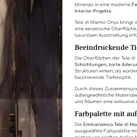
Minerals in eine moderne
Fe
Interior-Projekte
.
Tele di Marmo Onyx bringt d
eine keramische Oberfläche
luxuriösen Ausstrahlung erfül
Beeindruckende Ti
Die Oberflächen der Tele d
Schichtungen, zarte Aderu
Strukturen wirken, als würd
faszinierende Tiefenoptik.
Durch dieses Zusammenspiel
außergewöhnliche Materialw
und Räumen eine exklusive 
Farbpalette mit a
Die
Emilceramica Tele di M
ausgewählte Farbpalette mit