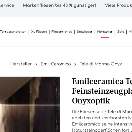
ervice
Markenfliesen bis 48 % günstiger!
Viele Produk
Terrassenplatten
XL-Fliesen
Fliesentrends
Stelzlager
Hersteller
Sale
V
Hersteller
Emil Ceramica
Tele di Marmo Onyx
Emilceramica T
Feinsteinzeugpl
Onyxoptik
Die Fliesenserie
Tele di Ma
edelsten und kostbarsten Na
Emilceramica seine intensi
Natursteinoberflächen fort