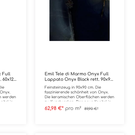
 Full
Emil Tele di Marmo Onyx Full
. 60x120
Lappato Onyx Black rett. 90x90
cm
Die
Feinsteinzeug in 90x90 cm. Die
 Onyx.
faszinierende schönheit von Onyx.
n werden
Die keramischen Oberflächen werden
itel in
zu Kunstwerken. Das neue Kapitel in
ten der
der den edelsten Marmorsorten der
62,98 €*
pro m²
89,90 €*
 der
Welt gewidmeten Serie. Es ist der
lektion
Stein Onyx, der die neue Kollektion
ceramica
Tele di Marmo Onyx by Emilceramica
 ein
bestimmt und als Vorbild für ein
le di
großartiges Design diente. Tele di