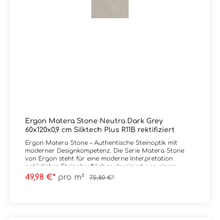
Ergon Matera Stone Neutra Dark Grey
60x120x0,9 cm Silktech Plus R11B rektifiziert
Ergon Matera Stone – Authentische Steinoptik mit
moderner Designkompetenz. Die Serie Matera Stone
von Ergon steht für eine moderne Interpretation
natürlicher Steinoberflächen. Inspiriert von einem
ursprünglich wirkenden Steinblock entsteht eine
49,98 €*
pro m²
75,80 €*
lebendige Komposition aus unterschiedlich großen
Kieselstrukturen – ruhig im Gesamtbild, aber mit klarer
Tiefenwirkung. Im Fokus der Kollektion stehen die
Oberflächen Silktech und Silktech Plus. Diese
überzeugen durch ihre präzise, detailreiche Struktur,