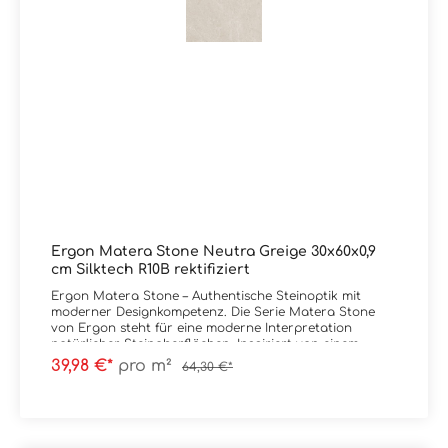
Ergon Matera Stone Neutra Greige 30x60x0,9
cm Silktech R10B rektifiziert
Ergon Matera Stone – Authentische Steinoptik mit
moderner Designkompetenz. Die Serie Matera Stone
von Ergon steht für eine moderne Interpretation
natürlicher Steinoberflächen. Inspiriert von einem
ursprünglich wirkenden Steinblock entsteht eine
39,98 €*
pro m²
64,30 €*
lebendige Komposition aus unterschiedlich großen
Kieselstrukturen – ruhig im Gesamtbild, aber mit klarer
Tiefenwirkung. Im Fokus der Kollektion stehen die
Oberflächen Silktech und Silktech Plus. Diese
überzeugen durch ihre präzise, detailreiche Struktur,