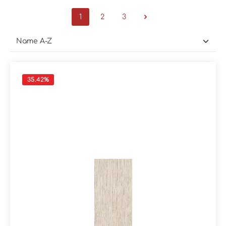
1
2
3
35.42
%