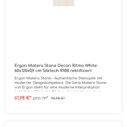
Ergon Matera Stone Decori Ritmo White
60x120x0,9 cm Silktech R10B rektifiziert
Ergon Matera Stone – Authentische Steinoptik mit
moderner Designkompetenz. Die Serie Matera Stone
von Ergon steht für eine moderne Interpretation
natürlicher Steinoberflächen. Inspiriert von einem
ursprünglich wirkenden Steinblock entsteht eine
61,98 €*
pro m²
95,98 €*
lebendige Komposition aus unterschiedlich großen
Kieselstrukturen – ruhig im Gesamtbild, aber mit klarer
Tiefenwirkung. Im Fokus der Kollektion stehen die
Oberflächen Silktech und Silktech Plus. Diese
überzeugen durch ihre präzise, detailreiche Struktur,
bieten eine besonders angenehme, seidige Haptik und