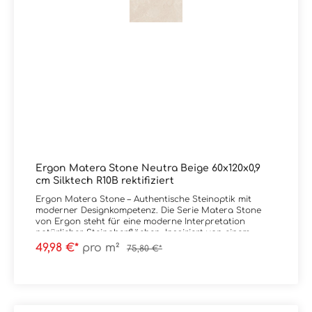
Ergon Matera Stone Neutra Beige 60x120x0,9
cm Silktech R10B rektifiziert
Ergon Matera Stone – Authentische Steinoptik mit
moderner Designkompetenz. Die Serie Matera Stone
von Ergon steht für eine moderne Interpretation
natürlicher Steinoberflächen. Inspiriert von einem
ursprünglich wirkenden Steinblock entsteht eine
49,98 €*
pro m²
75,80 €*
lebendige Komposition aus unterschiedlich großen
Kieselstrukturen – ruhig im Gesamtbild, aber mit klarer
Tiefenwirkung. Im Fokus der Kollektion stehen die
Oberflächen Silktech und Silktech Plus. Diese
überzeugen durch ihre präzise, detailreiche Struktur,
bieten eine besonders angenehme, seidige Haptik und