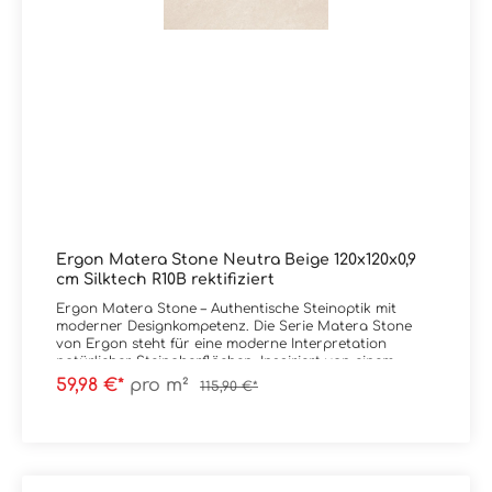
Ergon Matera Stone Neutra Beige 120x120x0,9
cm Silktech R10B rektifiziert
Ergon Matera Stone – Authentische Steinoptik mit
moderner Designkompetenz. Die Serie Matera Stone
von Ergon steht für eine moderne Interpretation
natürlicher Steinoberflächen. Inspiriert von einem
ursprünglich wirkenden Steinblock entsteht eine
59,98 €*
pro m²
115,90 €*
lebendige Komposition aus unterschiedlich großen
Kieselstrukturen – ruhig im Gesamtbild, aber mit klarer
Tiefenwirkung. Im Fokus der Kollektion stehen die
Oberflächen Silktech und Silktech Plus. Diese
überzeugen durch ihre präzise, detailreiche Struktur,
bieten eine besonders angenehme, seidige Haptik und