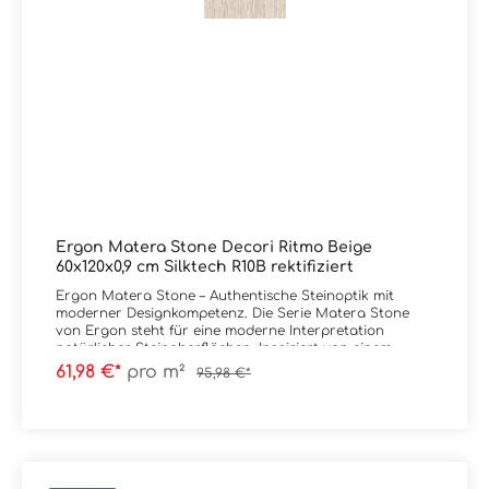
Ergon Matera Stone Decori Ritmo Beige
60x120x0,9 cm Silktech R10B rektifiziert
Ergon Matera Stone – Authentische Steinoptik mit
moderner Designkompetenz. Die Serie Matera Stone
von Ergon steht für eine moderne Interpretation
natürlicher Steinoberflächen. Inspiriert von einem
ursprünglich wirkenden Steinblock entsteht eine
61,98 €*
pro m²
95,98 €*
lebendige Komposition aus unterschiedlich großen
Kieselstrukturen – ruhig im Gesamtbild, aber mit klarer
Tiefenwirkung. Im Fokus der Kollektion stehen die
Oberflächen Silktech und Silktech Plus. Diese
überzeugen durch ihre präzise, detailreiche Struktur,
bieten eine besonders angenehme, seidige Haptik und
schaffen ein hochwertiges Raumgefühl. Dank