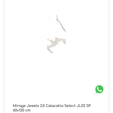
für gehobene Objektbereiche wie Hotels, Retailflächen
oder Empfangsbereiche. Trotz der luxuriösen Optik
bietet die Serie alle Vorteile von Feinsteinzeug: robust,
langlebig, pflegeleicht und widerstandsfähig gegenüber
Feuchtigkeit und Abnutzung. Ergebnis: Eine exklusive
Marmor- und Edelsteinoptik-Fliese für anspruchsvolle
Raumkonzepte mit maximaler Designwirkung. Sie haben
Fragen zur Serie Jewels 2.0 von Mirage oder wünschen
eine persönliche Beratung? Das Team von
Markenfliesen24 unterstützt Sie gerne – per E-Mail,
Telefon oder Live-Chat.
Mirage Jewels 2.0 Calacatta Select JL02 SP
60x120 cm