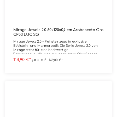
Mirage Jewels 2.0 60x120x0,9 cm Arabescato Oro
CP03 LUC SQ
Mirage Jewels 2.0 – Feinsteinzeug in exklusiver
Edelstein- und Marmoroptik Die Serie Jewels 2.0 von
Mirage steht für eine hochwertige
Feinsteinzeugkollektion mit inspirierten Oberflächen
aus seltenen Marmoren und Edelsteinen.
114,90 €*
pro m²
169,00 €*
Charakteristisch sind intensive Aderungen, brillante
Farbverläufe und eine außergewöhnliche Tiefenwirkung,
die jede Fläche zu einem visuellen Highlight macht. Die
Oberflächen wirken luxuriös und ausdrucksstark – mit
teils transluzenten Effekten und markanten Strukturen,
die an Onyx, Quarzite und edle Marmorsorten
erinnern. Dadurch entstehen exklusive Raumlösungen
mit hoher gestalterischer Präsenz. Die Kollektion
umfasst sowohl klassische, elegante Varianten als auch
auffällige, farbintensive Designs und ermöglicht
individuelle Gestaltungskonzepte – von stilvoll bis
extravagant. Jewels 2.0 eignet sich ideal für
repräsentative Wohnräume, Bäder, Feature-Walls sowie
für gehobene Objektbereiche wie Hotels, Retailflächen