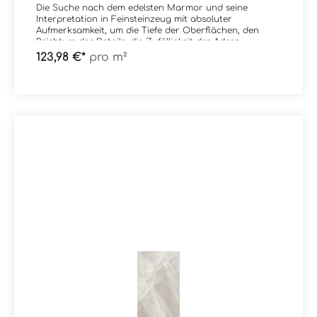
Die Suche nach dem edelsten Marmor und seine
Interpretation in Feinsteinzeug mit absoluter
Aufmerksamkeit, um die Tiefe der Oberflächen, den
Reichtum der Details, die Zufälligkeit der Adern
wiederzugeben. Eine Kollektion, bei der uns jede Platte
123,98 €*
pro m²
tief berührt wie ein Kunstwerk. Die Faszination von
Marmor eröffnet eine Welt der
Zusammenstellungsmöglichkeiten für die
Innenarchitektur. Material:
FeinsteinzeugFormat: 60x120 cmStärke: 9
mmFarbe: CP02 Calacatta
GoldKante: RektifiziertOberfläche: Lucido - poliert -
glänzend Verpackungsdaten:Paketinhalt: 1,44
m²Paletteninhalt: 50,40 m²