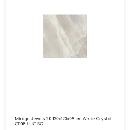
oder Empfangsbereiche. Trotz der luxuriösen Optik
bietet die Serie alle Vorteile von Feinsteinzeug: robust,
langlebig, pflegeleicht und widerstandsfähig gegenüber
Feuchtigkeit und Abnutzung. Ergebnis: Eine exklusive
Marmor- und Edelsteinoptik-Fliese für anspruchsvolle
Raumkonzepte mit maximaler Designwirkung. Sie haben
Fragen zur Serie Jewels 2.0 von Mirage oder wünschen
eine persönliche Beratung? Das Team von
Markenfliesen24 unterstützt Sie gerne – per E-Mail,
Telefon oder Live-Chat.
Mirage Jewels 2.0 120x120x0,9 cm White Crystal
CP05 LUC SQ