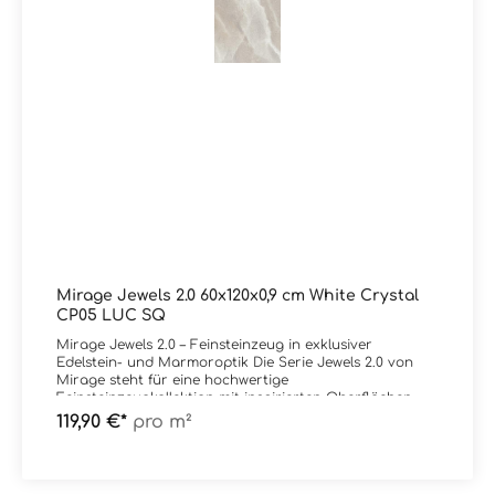
Mirage Jewels 2.0 60x120x0,9 cm White Crystal
CP05 LUC SQ
Mirage Jewels 2.0 – Feinsteinzeug in exklusiver
Edelstein- und Marmoroptik Die Serie Jewels 2.0 von
Mirage steht für eine hochwertige
Feinsteinzeugkollektion mit inspirierten Oberflächen
aus seltenen Marmoren und Edelsteinen.
119,90 €*
pro m²
Charakteristisch sind intensive Aderungen, brillante
Farbverläufe und eine außergewöhnliche Tiefenwirkung,
die jede Fläche zu einem visuellen Highlight macht. Die
Oberflächen wirken luxuriös und ausdrucksstark – mit