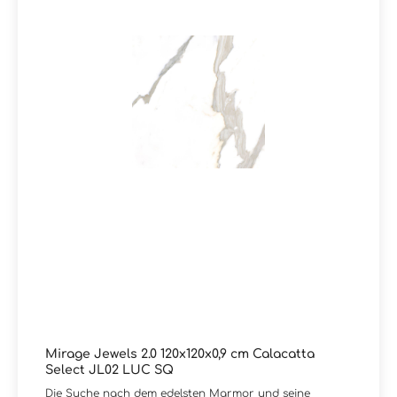
oder Empfangsbereiche. Trotz der luxuriösen Optik
bietet die Serie alle Vorteile von Feinsteinzeug: robust,
langlebig, pflegeleicht und widerstandsfähig gegenüber
Feuchtigkeit und Abnutzung. Ergebnis: Eine exklusive
Marmor- und Edelsteinoptik-Fliese für anspruchsvolle
Raumkonzepte mit maximaler Designwirkung. Sie haben
Fragen zur Serie Jewels 2.0 von Mirage oder wünschen
eine persönliche Beratung? Das Team von
Markenfliesen24 unterstützt Sie gerne – per E-Mail,
Telefon oder Live-Chat.
Mirage Jewels 2.0 120x120x0,9 cm Calacatta
Select JL02 LUC SQ
Die Suche nach dem edelsten Marmor und seine