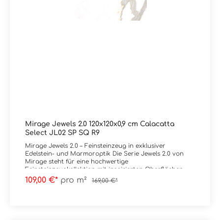
Mirage Jewels 2.0 120x120x0,9 cm Calacatta
Select JL02 SP SQ R9
Mirage Jewels 2.0 – Feinsteinzeug in exklusiver
Edelstein- und Marmoroptik Die Serie Jewels 2.0 von
Mirage steht für eine hochwertige
Feinsteinzeugkollektion mit inspirierten Oberflächen
aus seltenen Marmoren und Edelsteinen.
109,00 €*
pro m²
169,00 €*
Charakteristisch sind intensive Aderungen, brillante
Farbverläufe und eine außergewöhnliche Tiefenwirkung,
die jede Fläche zu einem visuellen Highlight macht. Die
Oberflächen wirken luxuriös und ausdrucksstark – mit
teils transluzenten Effekten und markanten Strukturen,