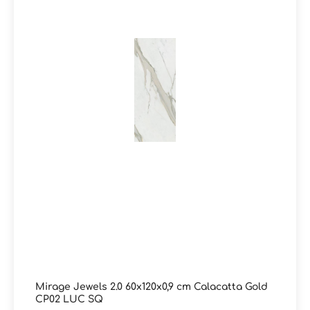
oder Empfangsbereiche. Trotz der luxuriösen Optik
bietet die Serie alle Vorteile von Feinsteinzeug: robust,
langlebig, pflegeleicht und widerstandsfähig gegenüber
Feuchtigkeit und Abnutzung. Ergebnis: Eine exklusive
Marmor- und Edelsteinoptik-Fliese für anspruchsvolle
Raumkonzepte mit maximaler Designwirkung. Sie haben
Fragen zur Serie Jewels 2.0 von Mirage oder wünschen
eine persönliche Beratung? Das Team von
Markenfliesen24 unterstützt Sie gerne – per E-Mail,
Telefon oder Live-Chat.
Mirage Jewels 2.0 60x120x0,9 cm Calacatta Gold
CP02 LUC SQ