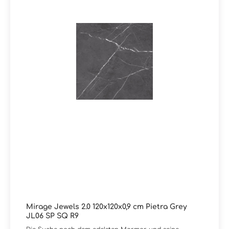
oder Empfangsbereiche. Trotz der luxuriösen Optik
bietet die Serie alle Vorteile von Feinsteinzeug: robust,
langlebig, pflegeleicht und widerstandsfähig gegenüber
Feuchtigkeit und Abnutzung. Ergebnis: Eine exklusive
Marmor- und Edelsteinoptik-Fliese für anspruchsvolle
Raumkonzepte mit maximaler Designwirkung. Sie haben
Fragen zur Serie Jewels 2.0 von Mirage oder wünschen
eine persönliche Beratung? Das Team von
Markenfliesen24 unterstützt Sie gerne – per E-Mail,
Telefon oder Live-Chat.
Mirage Jewels 2.0 120x120x0,9 cm Pietra Grey
JL06 SP SQ R9