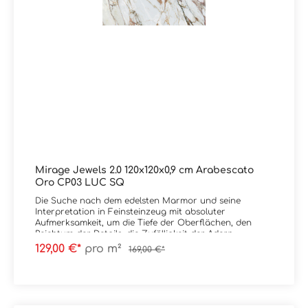
Mirage Jewels 2.0 120x120x0,9 cm Arabescato
Oro CP03 LUC SQ
Die Suche nach dem edelsten Marmor und seine
Interpretation in Feinsteinzeug mit absoluter
Aufmerksamkeit, um die Tiefe der Oberflächen, den
Reichtum der Details, die Zufälligkeit der Adern
wiederzugeben. Eine Kollektion, bei der uns jede Platte
129,00 €*
pro m²
169,00 €*
tief berührt wie ein Kunstwerk. 7 verschiedene
Marmoroptiken, 2 Oberflächenausführungen, 4 Größen
von 800x800 bis 1200x2780, zu denen die Kompositionen
bookmatch hinzukommen. Die Faszination von Marmor
eröf fnet eine Welt der Zusammenstellungsmöglichkeiten