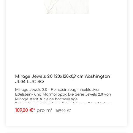
Mirage Jewels 2.0 120x120x0,9 cm Washington
JL04 LUC SQ
Mirage Jewels 2.0 – Feinsteinzeug in exklusiver
Edelstein- und Marmoroptik Die Serie Jewels 2.0 von
Mirage steht für eine hochwertige
Feinsteinzeugkollektion mit inspirierten Oberflächen
aus seltenen Marmoren und Edelsteinen.
109,00 €*
pro m²
169,00 €*
Charakteristisch sind intensive Aderungen, brillante
Farbverläufe und eine außergewöhnliche Tiefenwirkung,
die jede Fläche zu einem visuellen Highlight macht. Die
Oberflächen wirken luxuriös und ausdrucksstark – mit
teils transluzenten Effekten und markanten Strukturen,