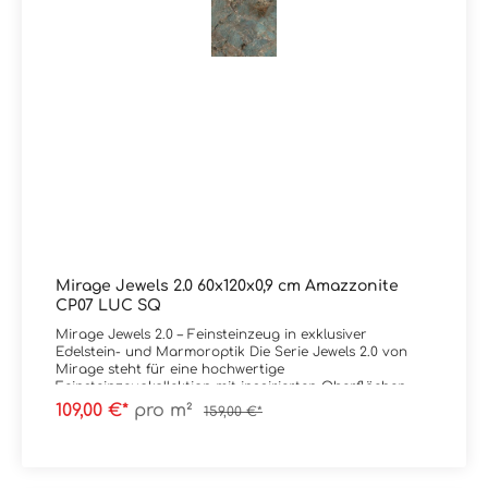
Telefon oder Live-Chat.
Mirage Jewels 2.0 60x120x0,9 cm Amazzonite
CP07 LUC SQ
Mirage Jewels 2.0 – Feinsteinzeug in exklusiver
Edelstein- und Marmoroptik Die Serie Jewels 2.0 von
Mirage steht für eine hochwertige
Feinsteinzeugkollektion mit inspirierten Oberflächen
aus seltenen Marmoren und Edelsteinen.
109,00 €*
pro m²
159,00 €*
Charakteristisch sind intensive Aderungen, brillante
Farbverläufe und eine außergewöhnliche Tiefenwirkung,
die jede Fläche zu einem visuellen Highlight macht. Die
Oberflächen wirken luxuriös und ausdrucksstark – mit