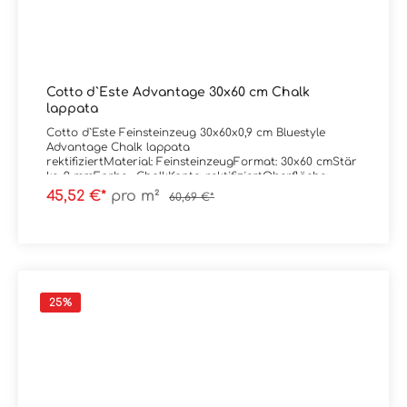
Cotto d`Este Advantage 30x60 cm Chalk
lappata
Cotto d`Este Feinsteinzeug 30x60x0,9 cm Bluestyle
Advantage Chalk lappata
rektifiziertMaterial: FeinsteinzeugFormat: 30x60 cmStär
ke: 9 mmFarbe: ChalkKante: rektifiziertOberfläche:
lappataTrittsicherheit: -- Verpackungsdaten:Paketinhalt:
45,52 €*
pro m²
60,69 €*
1,62 m²Paletteninhalt: 51,84 m²
25
%