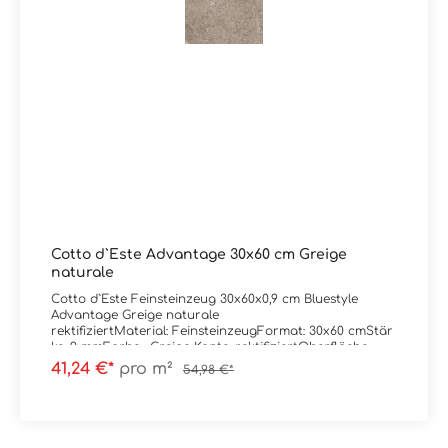
Cotto d`Este Advantage 30x60 cm Greige
naturale
Cotto d`Este Feinsteinzeug 30x60x0,9 cm Bluestyle
Advantage Greige naturale
rektifiziertMaterial: FeinsteinzeugFormat: 30x60 cmStär
ke: 9 mmFarbe: Greige Kante: rektifiziertOberfläche:
naturaleTrittsicherheit: -- Verpackungsdaten:Paketinhalt:
41,24 €*
pro m²
54,98 €*
1,62 m²Paletteninhalt: 51,84 m²