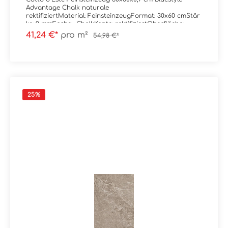
Advantage Chalk naturale
rektifiziertMaterial: FeinsteinzeugFormat: 30x60 cmStär
ke: 9 mmFarbe: ChalkKante: rektifiziertOberfläche:
naturaleTrittsicherheit: -- Verpackungsdaten:Paketinhalt:
41,24 €*
pro m²
54,98 €*
1,62 m²Paletteninhalt: 51,84 m²
25
%