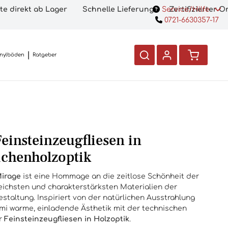
te direkt ab Lager
Schnelle Lieferung
Service/Hilfe
Zertifizierter 
0721-6630357-17
inylböden
Ratgeber
einsteinzeugfliesen in
ichenholzoptik
Mirage
ist eine Hommage an die zeitlose Schönheit der
reichsten und charakterstärksten Materialien der
staltung. Inspiriert von der natürlichen Ausstrahlung
mi warme, einladende Ästhetik mit der technischen
er
Feinsteinzeugfliesen in Holzoptik
.