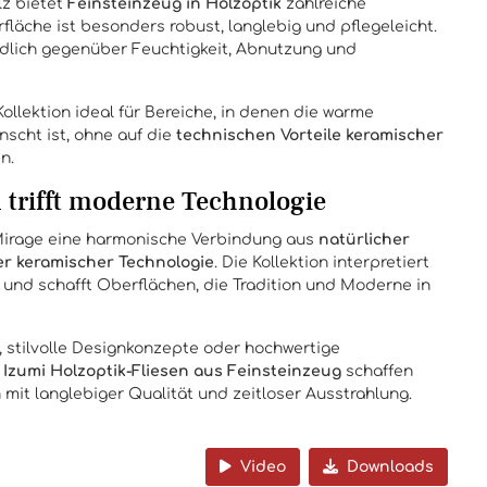
z bietet
Feinsteinzeug in Holzoptik
zahlreiche
rfläche ist besonders robust, langlebig und pflegeleicht.
indlich gegenüber Feuchtigkeit, Abnutzung und
Kollektion ideal für Bereiche, in denen die warme
scht ist, ohne auf die
technischen Vorteile keramischer
n.
 trifft moderne Technologie
 Mirage eine harmonische Verbindung aus
natürlicher
er keramischer Technologie
. Die Kollektion interpretiert
 und schafft Oberflächen, die Tradition und Moderne in
stilvolle Designkonzepte oder hochwertige
 Izumi Holzoptik-Fliesen aus Feinsteinzeug
schaffen
 mit langlebiger Qualität und zeitloser Ausstrahlung.
Video
Downloads