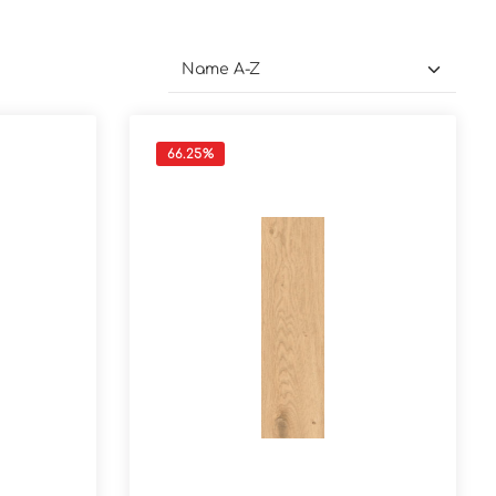
66.25
%