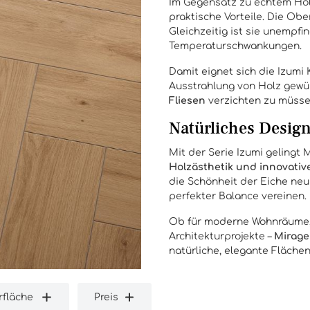
Im Gegensatz zu echtem Hol
praktische Vorteile. Die Obe
Gleichzeitig ist sie unempf
Temperaturschwankungen.
Damit eignet sich die Izumi 
Ausstrahlung von Holz gewün
Fliesen
verzichten zu müsse
Natürliches Design
Mit der Serie Izumi gelingt
Holzästhetik und innovativ
die Schönheit der Eiche neu
perfekter Balance vereinen.
Ob für moderne Wohnräume, 
Architekturprojekte –
Mirage
natürliche, elegante Flächen
fläche
Preis