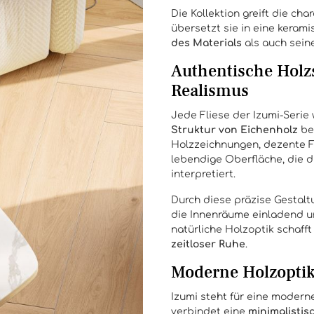
Die Kollektion greift die ch
übersetzt sie in eine keram
des Materials
als auch sein
Authentische Holz
Realismus
Jede Fliese der Izumi-Serie
Struktur von Eichenholz
bes
Holzzeichnungen, dezente F
lebendige Oberfläche, die 
interpretiert.
Durch diese präzise Gestal
die Innenräume einladend un
natürliche Holzoptik schaff
zeitloser Ruhe
.
Moderne Holzoptik
Izumi steht für eine moderne
verbindet eine
minimalistis