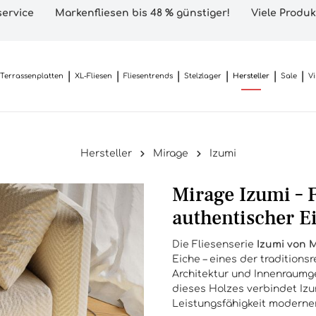
ervice
Markenfliesen bis 48 % günstiger!
Viele Produk
Terrassenplatten
XL-Fliesen
Fliesentrends
Stelzlager
Hersteller
Sale
V
Hersteller
Mirage
Izumi
Mirage Izumi – F
authentischer E
Die Fliesenserie
Izumi von 
Eiche – eines der traditions
Architektur und Innenraumge
dieses Holzes verbindet Izu
Leistungsfähigkeit modern