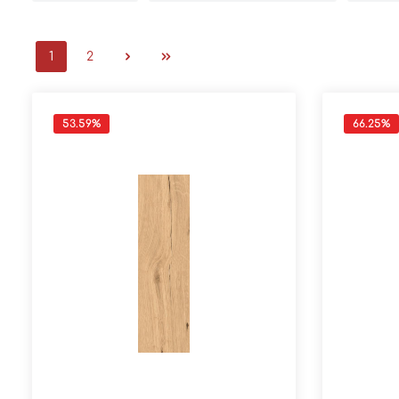
1
2
53.59
%
66.25
%