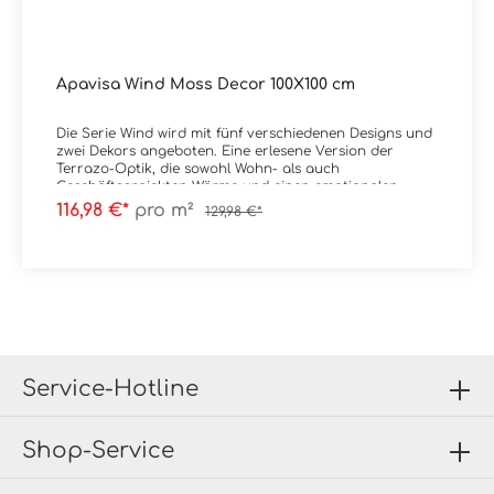
Apavisa Wind Moss Decor 100X100 cm
Die Serie Wind wird mit fünf verschiedenen Designs und
zwei Dekors angeboten. Eine erlesene Version der
Terrazo-Optik, die sowohl Wohn- als auch
Geschäftsprojekten Wärme und einen emotionalen
Touch verleiht. Material:
116,98 €*
pro m²
129,98 €*
FeinsteinzeugFormat: 99,55x99,55 cmStärke: 10
mmFarbe: Moss DecorKante: RektifiziertOberfläche:
Matt Verpackungsdaten:Paketinhalt: 0,991
m²Paletteninhalt: 39,64 m²
Service-Hotline
Shop-Service