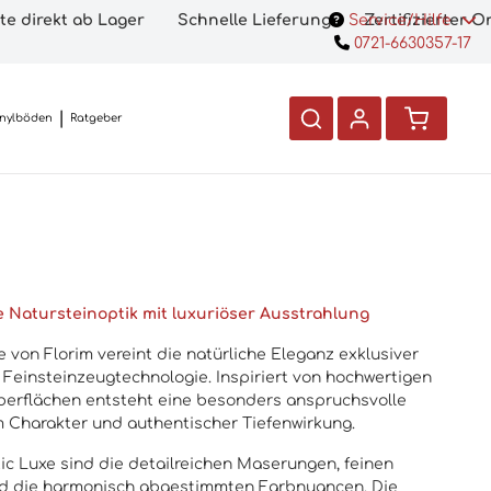
te direkt ab Lager
Schnelle Lieferung
Service/Hilfe
Zertifizierter 
0721-6630357-17
inylböden
Ratgeber
e Natursteinoptik mit luxuriöser Ausstrahlung
e von Florim vereint die natürliche Eleganz exklusiver
Feinsteinzeugtechnologie. Inspiriert von hochwertigen
berflächen entsteht eine besonders anspruchsvolle
m Charakter und authentischer Tiefenwirkung.
tic Luxe sind die detailreichen Maserungen, feinen
nd die harmonisch abgestimmten Farbnuancen. Die