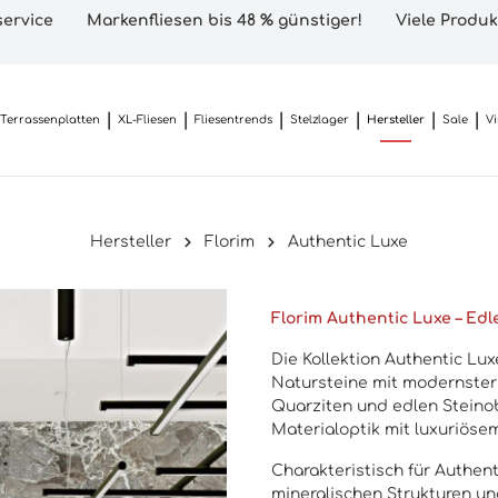
ervice
Markenfliesen bis 48 % günstiger!
Viele Produk
Terrassenplatten
XL-Fliesen
Fliesentrends
Stelzlager
Hersteller
Sale
V
Hersteller
Florim
Authentic Luxe
Florim Authentic Luxe – Edl
Die Kollektion Authentic Lux
Natursteine mit modernster 
Quarziten und edlen Steino
Materialoptik mit luxuriöse
Charakteristisch für Authen
mineralischen Strukturen u