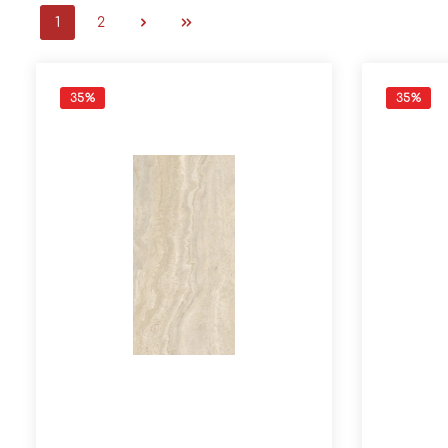
1
2
35
%
35
%