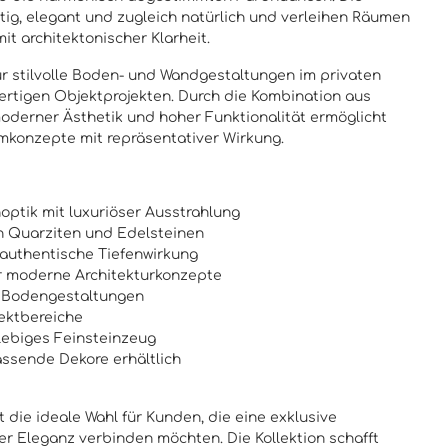
ig, elegant und zugleich natürlich und verleihen Räumen
t architektonischer Klarheit.
für stilvolle Boden- und Wandgestaltungen im privaten
ertigen Objektprojekten. Durch die Kombination aus
oderner Ästhetik und hoher Funktionalität ermöglicht
mkonzepte mit repräsentativer Wirkung.
optik mit luxuriöser Ausstrahlung
en Quarziten und Edelsteinen
authentische Tiefenwirkung
r moderne Architekturkonzepte
d Bodengestaltungen
jektbereiche
lebiges Feinsteinzeug
ssende Dekore erhältlich
t die ideale Wahl für Kunden, die eine exklusive
r Eleganz verbinden möchten. Die Kollektion schafft