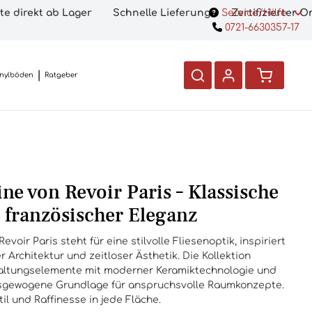
te direkt ab Lager
Schnelle Lieferung
Service/Hilfe
Zertifizierter 
0721-6630357-17
inylböden
Ratgeber
ne von Revoir Paris – Klassische
t französischer Eleganz
voir Paris steht für eine stilvolle Fliesenoptik, inspiriert
r Architektur und zeitloser Ästhetik. Die Kollektion
staltungselemente mit moderner Keramiktechnologie und
ausgewogene Grundlage für anspruchsvolle Raumkonzepte.
il und Raffinesse in jede Fläche.