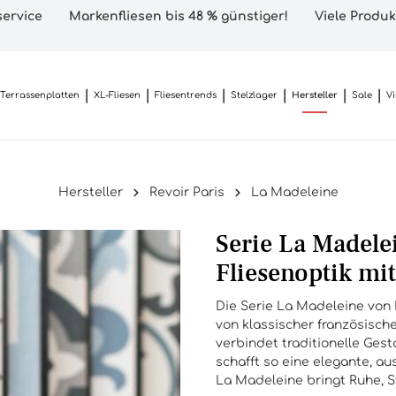
ervice
Markenfliesen bis 48 % günstiger!
Viele Produk
Terrassenplatten
XL-Fliesen
Fliesentrends
Stelzlager
Hersteller
Sale
V
Hersteller
Revoir Paris
La Madeleine
Serie La Madelei
Fliesenoptik mi
Die Serie La Madeleine von Re
von klassischer französische
verbindet traditionelle Ge
schafft so eine elegante, 
La Madeleine bringt Ruhe, St