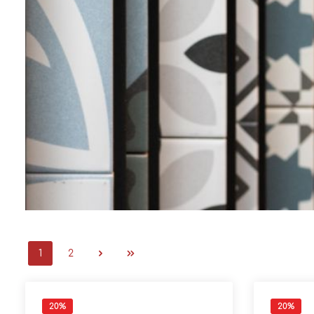
1
2
20
%
20
%