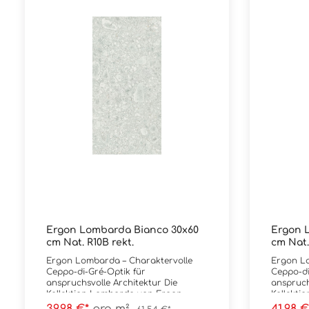
Ergon Lombarda Bianco 30x60
Ergon 
cm Nat. R10B rekt.
cm Nat.
Ergon Lombarda – Charaktervolle
Ergon Lombarda – Charaktervolle
Ceppo-di-Gré-Optik für
Ceppo-di
anspruchsvolle Architektur Die
anspruchs
Kollektion Lombarda von Ergon
Kollekti
interpretiert die markante Optik des
interpre