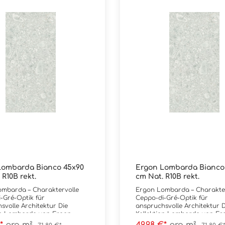
Lombarda Bianco 45x90
Ergon Lombarda Bianco 
 R10B rekt.
cm Nat. R10B rekt.
Ergon Lombarda – Charaktervolle
-Gré-Optik für
Ceppo-di-Gré-Optik für
volle Architektur Die
anspruchsvolle Architektur Die
on Lombarda von Ergon
Kollektion Lombarda von Er
tiert die markante Optik des
interpretiert die markante O