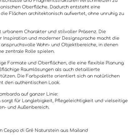
inschlüsse und Fragmentstrukturen verschmelzen zu
monischen Oberfläche. Dadurch entsteht eine
 die Flächen architektonisch aufwertet, ohne unruhig zu
urbanem Charakter und stilvoller Präsenz. Die
er Inspiration und moderner Designsprache macht die
r anspruchsvolle Wohn- und Objektbereiche, in denen
e zentrale Rolle spielen.
itige Formate und Oberflächen, die eine flexible Planung
flächige Raumlösungen als auch detaillierte
ützen. Die Farbpalette orientiert sich an natürlichen
ht den authentischen Look.
ombarda auf ganzer Linie:
orgt für Langlebigkeit, Pflegeleichtigkeit und vielseitige
en- und Außenbereich.
en Ceppo di Gré Naturstein aus Mailand