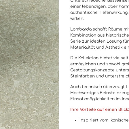
Unterschiedliche Gesteinse
einer lebendigen, aber har
authentische Tiefenwirkung,
wirken.
Lombarda schafft Räume mit 
Kombination aus historisch
Serie zur idealen Lösung fü
Materialität und Ästhetik ein
Die Kollektion bietet vielse
ermöglichen und sowohl groß
Gestaltungskonzepte unterst
Steinfarben und unterstreic
Auch technisch überzeugt L
Hochwertiges Feinsteinzeug s
Einsatzmöglichkeiten im Inn
Ihre Vorteile auf einen Blick:
Inspiriert vom ikonisch