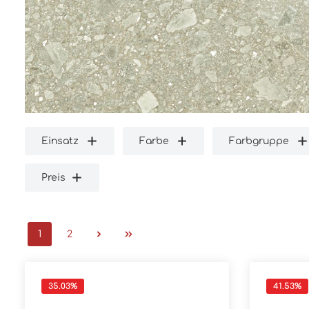
Einsatz
Farbe
Farbgruppe
Preis
1
2
35.03
%
41.53
%