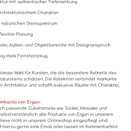
tur mit authentischer Tiefenwirkung
architektonischem Charakter
 natürlichen Steinspektrum
flexible Planung
äder, Außen- und Objektbereiche mit Designanspruch
big dank Feinsteinzeug
ideale Wahl für Kunden, die die besondere Ästhetik des
Natursteins schätzen. Die Kollektion verbindet markante
r Architektur und schafft exklusive Räume mit Charakter,
ombarda von Ergon:
uch passende Zubehörteile wie Sockel, Mosaike und
 selbstverständlich alle Produkte von Ergon in unserem
diese nicht in unserem Onlineshop eingepflegt sind.
f hierzu gerne eine Email oder lassen im Kommentarfeld