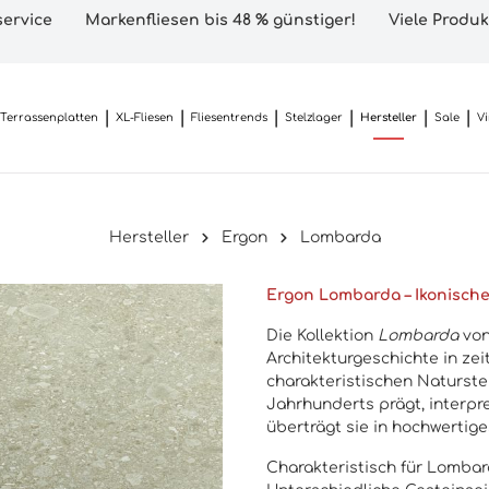
ervice
Markenfliesen bis 48 % günstiger!
Viele Produk
Terrassenplatten
XL-Fliesen
Fliesentrends
Stelzlager
Hersteller
Sale
V
Hersteller
Ergon
Lombarda
Ergon Lombarda – Ikonische
Die Kollektion
Lombarda
von
Architekturgeschichte in ze
charakteristischen Naturst
Jahrhunderts prägt, interpre
überträgt sie in hochwertige
Charakteristisch für Lombar