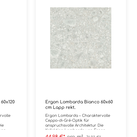
60x120
Ergon Lombarda Bianco 60x60
cm Lapp rekt.
Ergon Lombarda – Charaktervolle
Ceppo-di-Gré-Optik für
anspruchsvolle Architektur Die
gon
Kollektion Lombarda von Ergon
ptik des
interpretiert die markante Optik des