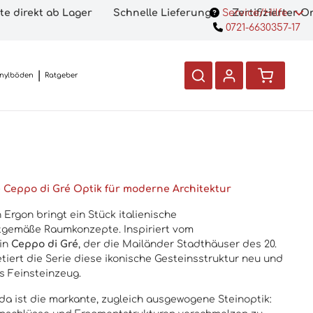
te direkt ab Lager
Schnelle Lieferung
Service/Hilfe
Zertifizierter 
0721-6630357-17
inylböden
Ratgeber
 Ceppo di Gré Optik für moderne Architektur
 Ergon
bringt ein Stück italienische
itgemäße Raumkonzepte. Inspiriert vom
ein
Ceppo di Gré
, der die Mailänder Stadthäuser des 20.
tiert die Serie diese ikonische Gesteinsstruktur neu und
s Feinsteinzeug.
da ist die markante, zugleich ausgewogene Steinoptik: