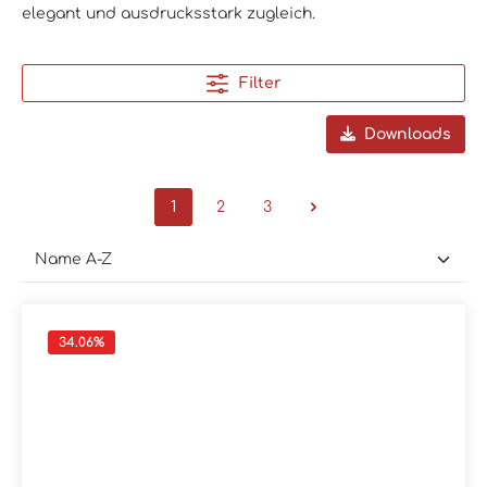
elegant und ausdrucksstark zugleich.
Filter
Downloads
1
2
3
34.06
%