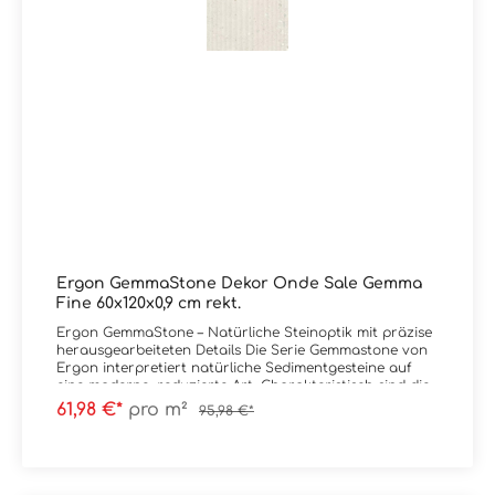
Ergon GemmaStone Dekor Onde Sale Gemma
Fine 60x120x0,9 cm rekt.
Ergon GemmaStone – Natürliche Steinoptik mit präzise
herausgearbeiteten Details Die Serie Gemmastone von
Ergon interpretiert natürliche Sedimentgesteine auf
eine moderne, reduzierte Art. Charakteristisch sind die
fein herausgearbeiteten Steineinschlüsse, die der
61,98 €*
pro m²
95,98 €*
Oberfläche Tiefe und Authentizität verleihen, ohne
unruhig zu wirken. Das Zusammenspiel aus sanften
Farbverläufen und mineralischen Strukturen schafft
eine ruhige, aber dennoch lebendige Flächenwirkung.
Maximale Gestaltungsfreiheit: Natürliche Farbnuancen