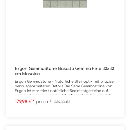
Ergon GemmaStone Basalto Gemma Fine 30x30
cm Mosaico
Ergon GemmaStone – Natürliche Steinoptik mit präzise
herausgearbeiteten Details Die Serie Gemmastone von
Ergon interpretiert natürliche Sedimentgesteine auf
eine moderne, reduzierte Art. Charakteristisch sind die
fein herausgearbeiteten Steineinschlüsse, die der
179,98 €*
pro m²
289,00 €*
Oberfläche Tiefe und Authentizität verleihen, ohne
unruhig zu wirken. Das Zusammenspiel aus sanften
Farbverläufen und mineralischen Strukturen schafft
eine ruhige, aber dennoch lebendige Flächenwirkung.
Maximale Gestaltungsfreiheit: Natürliche Farbnuancen
und vielseitige Formate ermöglichen flexible