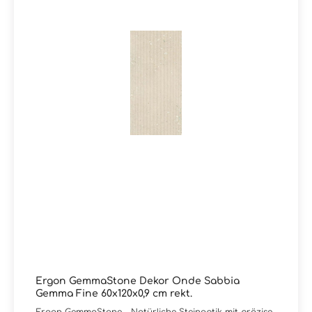
für Kunden, die Wert auf dezente Eleganz mit
charakterstarker Oberfläche legen. Sie haben Fragen
zur Serie GemmaStone von Ergon oder wünschen eine
persönliche Beratung?Das Team von Markenfliesen24
unterstützt Sie gerne – per E-Mail, Telefon oder Live-
Chat.
Ergon GemmaStone Dekor Onde Sabbia
Gemma Fine 60x120x0,9 cm rekt.