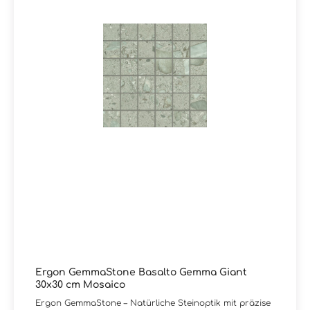
charakterstarker Oberfläche legen. Sie haben Fragen
zur Serie GemmaStone von Ergon oder wünschen eine
persönliche Beratung?Das Team von Markenfliesen24
unterstützt Sie gerne – per E-Mail, Telefon oder Live-
Chat.
Ergon GemmaStone Basalto Gemma Giant
30x30 cm Mosaico
Ergon GemmaStone – Natürliche Steinoptik mit präzise