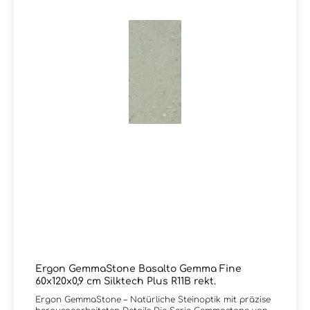
charakterstarker Oberfläche legen. Sie haben Fragen
zur Serie GemmaStone von Ergon oder wünschen eine
persönliche Beratung?Das Team von Markenfliesen24
unterstützt Sie gerne – per E-Mail, Telefon oder Live-
Chat.
Ergon GemmaStone Basalto Gemma Fine
60x120x0,9 cm Silktech Plus R11B rekt.
Ergon GemmaStone – Natürliche Steinoptik mit präzise