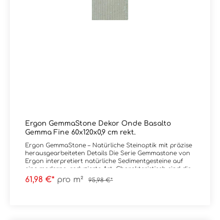
Ergon GemmaStone Dekor Onde Basalto
Gemma Fine 60x120x0,9 cm rekt.
Ergon GemmaStone – Natürliche Steinoptik mit präzise
herausgearbeiteten Details Die Serie Gemmastone von
Ergon interpretiert natürliche Sedimentgesteine auf
eine moderne, reduzierte Art. Charakteristisch sind die
fein herausgearbeiteten Steineinschlüsse, die der
61,98 €*
pro m²
95,98 €*
Oberfläche Tiefe und Authentizität verleihen, ohne
unruhig zu wirken. Das Zusammenspiel aus sanften
Farbverläufen und mineralischen Strukturen schafft
eine ruhige, aber dennoch lebendige Flächenwirkung.
Maximale Gestaltungsfreiheit: Natürliche Farbnuancen