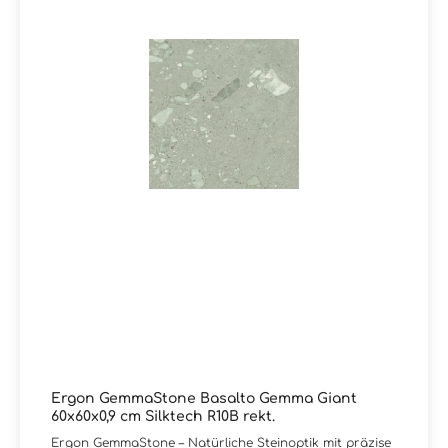
charakterstarker Oberfläche legen. Sie haben Fragen
zur Serie GemmaStone von Ergon oder wünschen eine
persönliche Beratung?Das Team von Markenfliesen24
unterstützt Sie gerne – per E-Mail, Telefon oder Live-
Chat.
Ergon GemmaStone Basalto Gemma Giant
60x60x0,9 cm Silktech R10B rekt.
Ergon GemmaStone – Natürliche Steinoptik mit präzise