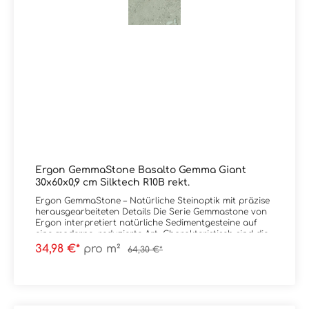
Ergon GemmaStone Basalto Gemma Giant
30x60x0,9 cm Silktech R10B rekt.
Ergon GemmaStone – Natürliche Steinoptik mit präzise
herausgearbeiteten Details Die Serie Gemmastone von
Ergon interpretiert natürliche Sedimentgesteine auf
eine moderne, reduzierte Art. Charakteristisch sind die
fein herausgearbeiteten Steineinschlüsse, die der
34,98 €*
pro m²
64,30 €*
Oberfläche Tiefe und Authentizität verleihen, ohne
unruhig zu wirken. Das Zusammenspiel aus sanften
Farbverläufen und mineralischen Strukturen schafft
eine ruhige, aber dennoch lebendige Flächenwirkung.
Maximale Gestaltungsfreiheit: Natürliche Farbnuancen