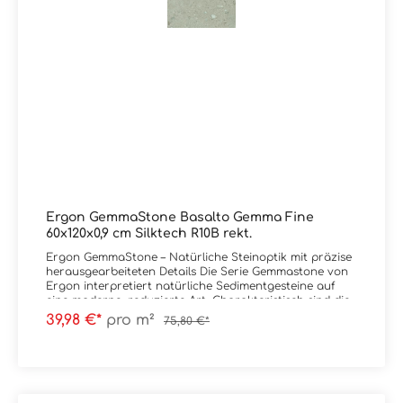
Ergon GemmaStone Basalto Gemma Fine
60x120x0,9 cm Silktech R10B rekt.
Ergon GemmaStone – Natürliche Steinoptik mit präzise
herausgearbeiteten Details Die Serie Gemmastone von
Ergon interpretiert natürliche Sedimentgesteine auf
eine moderne, reduzierte Art. Charakteristisch sind die
fein herausgearbeiteten Steineinschlüsse, die der
39,98 €*
pro m²
75,80 €*
Oberfläche Tiefe und Authentizität verleihen, ohne
unruhig zu wirken. Das Zusammenspiel aus sanften
Farbverläufen und mineralischen Strukturen schafft
eine ruhige, aber dennoch lebendige Flächenwirkung.
Maximale Gestaltungsfreiheit: Natürliche Farbnuancen
und vielseitige Formate ermöglichen flexible