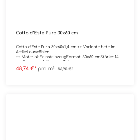
Cotto d`Este Pura 30x60 cm
Cotto d`Este Pura 30x60x1,4 cm ++ Variante bitte im
Artikel auswählen
++ Material: FeinsteinzeugFormat: 30x60 cmStärke: 14
mmFarbe: ++ bitte auswählen
++Kante: rektifiziertOberfläche: ++ bitte auswählen ++
48,74 €*
pro m²
86,90 €*
Verpackungsdaten:Paketinhalt: 1,08 m²Paletteninhalt:
34,56 m²