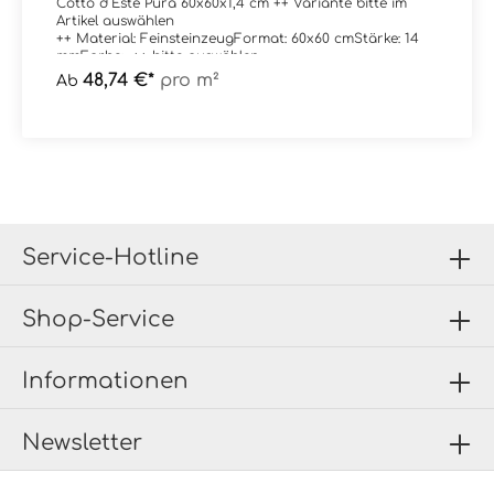
Cotto d`Este Pura 60x60x1,4 cm ++ Variante bitte im
Artikel auswählen
++ Material: FeinsteinzeugFormat: 60x60 cmStärke: 14
mmFarbe: ++ bitte auswählen
++Kante: rektifiziertOberfläche: ++ bitte auswählen ++
48,74 €*
pro m²
Ab
Verpackungsdaten:Paketinhalt: 1,08 m²Paletteninhalt:
34,56 m²
Service-Hotline
Shop-Service
Informationen
Newsletter