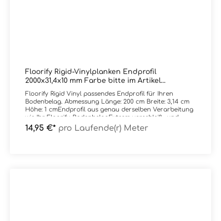
Floorify Rigid-Vinylplanken Endprofil
2000x31,4x10 mm Farbe bitte im Artikel
auswählen
Floorify Rigid Vinyl passendes Endprofil für Ihren
Bodenbelag. Abmessung Länge: 200 cm Breite: 3,14 cm
Höhe: 1 cmEndprofil aus genau derselben Verarbeitung
wie Ihr Floorify-BodenbelagExtrem verschleiß- und
stoßfest - gewünschte Farbe einfach im Artikel
14,95 €*
pro Laufende(r) Meter
auswählen