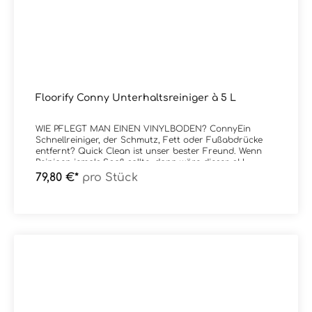
Floorify Conny Unterhaltsreiniger à 5 L
WIE PFLEGT MAN EINEN VINYLBODEN? ConnyEin
Schnellreiniger, der Schmutz, Fett oder Fußabdrücke
entfernt? Quick Clean ist unser bester Freund. Wenn
Reinigen jemals Spaß sollte, dann wäre dieser pH-
neutrale Reiniger der Klassenclown.Conny
79,80 €*
pro Stück
TurboHartnäckige Flecken auf Ihrem Boden? Dann
bietet Conny Turbo Ihnen die ideale Lösung: Ein
leistungsstarker Reiniger, der Schmutz keine Chance
bietet.Conny CareEine Verjüngungskur für Ihren
Floorify Boden. Oberflächliche Kratzer oder Schlieren
und natürliche Alterungsspuren werden sofort weniger
sichtbar. Dank der matten Schutzschicht verlängert
Conny Care auch die Lebensdauer Ihres Bodens.