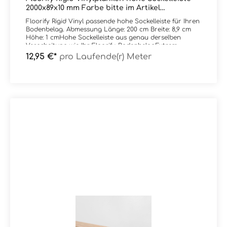
2000x89x10 mm Farbe bitte im Artikel
auswählen
Floorify Rigid Vinyl passende hohe Sockelleiste für Ihren
Bodenbelag. Abmessung Länge: 200 cm Breite: 8,9 cm
Höhe: 1 cmHohe Sockelleiste aus genau derselben
Verarbeitung wie Ihr Floorify-BodenbelagExtrem
verschleiß- und stoßfest - gewünschte Farbe einfach im
12,95 €*
pro Laufende(r) Meter
Artikel auswählen