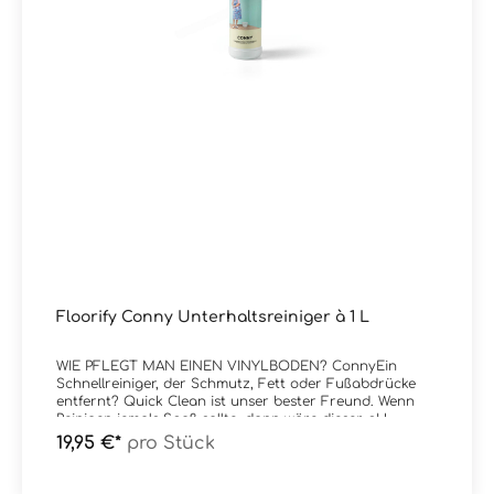
Floorify Conny Unterhaltsreiniger à 1 L
WIE PFLEGT MAN EINEN VINYLBODEN? ConnyEin
Schnellreiniger, der Schmutz, Fett oder Fußabdrücke
entfernt? Quick Clean ist unser bester Freund. Wenn
Reinigen jemals Spaß sollte, dann wäre dieser pH-
neutrale Reiniger der Klassenclown.Conny
19,95 €*
pro Stück
TurboHartnäckige Flecken auf Ihrem Boden? Dann
bietet Conny Turbo Ihnen die ideale Lösung: Ein
leistungsstarker Reiniger, der Schmutz keine Chance