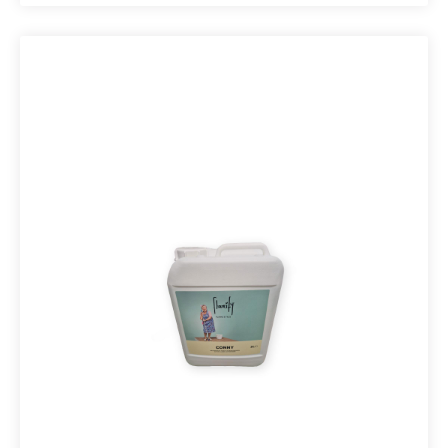
bietet.Conny CareEine Verjüngungskur für Ihren
Floorify Boden. Oberflächliche Kratzer oder Schlieren
und natürliche Alterungsspuren werden sofort weniger
sichtbar. Dank der matten Schutzschicht verlängert
Conny Care auch die Lebensdauer Ihres Bodens.