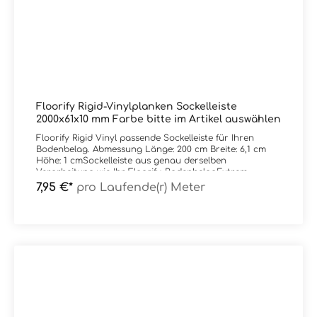
Floorify Rigid-Vinylplanken Sockelleiste
2000x61x10 mm Farbe bitte im Artikel auswählen
Floorify Rigid Vinyl passende Sockelleiste für Ihren
Bodenbelag. Abmessung Länge: 200 cm Breite: 6,1 cm
Höhe: 1 cmSockelleiste aus genau derselben
Verarbeitung wie Ihr Floorify-BodenbelagExtrem
verschleiß- und stoßfest - gewünschte Farbe einfach im
7,95 €*
pro Laufende(r) Meter
Artikel auswählen.