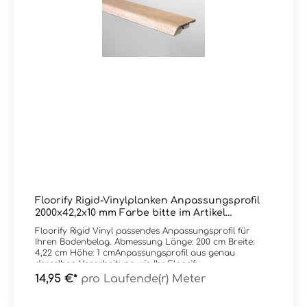
Büros. Fischgrätboden Performance passt perfekt zu
einem Floorify-Fischgrätboden.Dank der härteren
Oberfläche werden die zahlreichen Klickverbindungen
hervorragend unterstützt.
Floorify Rigid-Vinylplanken Anpassungsprofil
2000x42,2x10 mm Farbe bitte im Artikel
auswählen
Floorify Rigid Vinyl passendes Anpassungsprofil für
Ihren Bodenbelag. Abmessung Länge: 200 cm Breite:
4,22 cm Höhe: 1 cmAnpassungsprofil aus genau
derselben Verarbeitung wie Ihr Floorify-
BodenbelagExtrem verschleiß- und stoßfest -
14,95 €*
pro Laufende(r) Meter
gewünschte Farbe einfach im Artikel auswählen