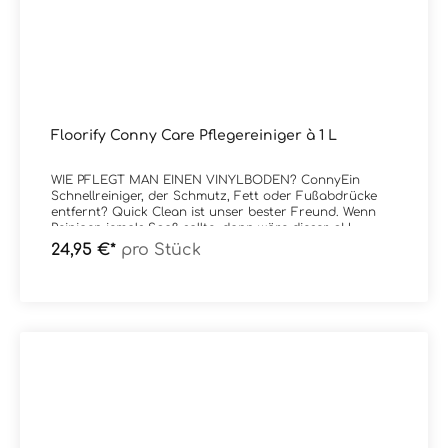
Floorify Conny Care Pflegereiniger à 1 L
WIE PFLEGT MAN EINEN VINYLBODEN? ConnyEin
Schnellreiniger, der Schmutz, Fett oder Fußabdrücke
entfernt? Quick Clean ist unser bester Freund. Wenn
Reinigen jemals Spaß sollte, dann wäre dieser pH-
neutrale Reiniger der Klassenclown.Conny
24,95 €*
pro Stück
TurboHartnäckige Flecken auf Ihrem Boden? Dann
bietet Conny Turbo Ihnen die ideale Lösung: Ein
leistungsstarker Reiniger, der Schmutz keine Chance
bietet.Conny CareEine Verjüngungskur für Ihren
Floorify Boden. Oberflächliche Kratzer oder Schlieren
und natürliche Alterungsspuren werden sofort weniger
sichtbar. Dank der matten Schutzschicht verlängert
Conny Care auch die Lebensdauer Ihres Bodens.