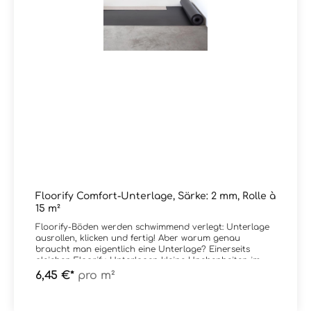
Floorify Comfort-Unterlage, Särke: 2 mm, Rolle à
15 m²
Floorify-Böden werden schwimmend verlegt: Unterlage
ausrollen, klicken und fertig! Aber warum genau
braucht man eigentlich eine Unterlage? Einerseits
gleichen Floorify-Unterlagen kleine Unebenheiten im
Untergrund aus, so, dass Sie eine ebene, flache, Basis
6,45 €*
pro m²
für Ihre Planken oder Fliesen erhalten. Andererseits
absorbieren sie Stöße und erhöhen so die Stoßfestigkeit
und den Gehkomfort Ihres Bodens. Floorify bietet zwei