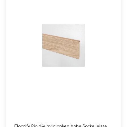
Floorify Rigid-Vinylplanken hohe Sockelleiste