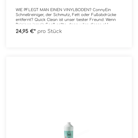
WIE PFLEGT MAN EINEN VINYLBODEN? ConnyEin
Schnellreiniger, der Schmutz, Fett oder Fußabdrücke
entfernt? Quick Clean ist unser bester Freund. Wenn
Reinigen jemals Spaß sollte, dann wäre dieser pH-
neutrale Reiniger der Klassenclown.Conny
24,95 €*
pro Stück
TurboHartnäckige Flecken auf Ihrem Boden? Dann
bietet Conny Turbo Ihnen die ideale Lösung: Ein
leistungsstarker Reiniger, der Schmutz keine Chance
bietet.Conny CareEine Verjüngungskur für Ihren
Floorify Boden. Oberflächliche Kratzer oder Schlieren
und natürliche Alterungsspuren werden sofort weniger
sichtbar. Dank der matten Schutzschicht verlängert
Conny Care auch die Lebensdauer Ihres Bodens.