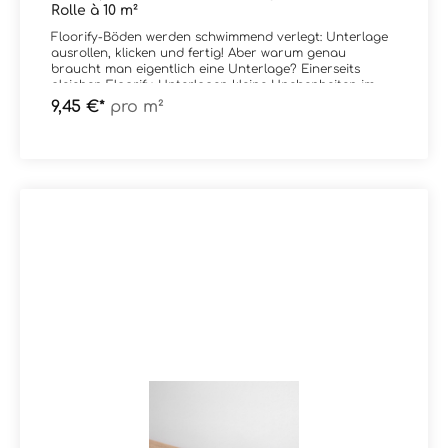
Rolle à 10 m²
Floorify-Böden werden schwimmend verlegt: Unterlage
ausrollen, klicken und fertig! Aber warum genau
braucht man eigentlich eine Unterlage? Einerseits
gleichen Floorify-Unterlagen kleine Unebenheiten im
Untergrund aus, so, dass Sie eine ebene, flache, Basis
9,45 €*
pro m²
für Ihre Planken oder Fliesen erhalten. Andererseits
absorbieren sie Stöße und erhöhen so die Stoßfestigkeit
und den Gehkomfort Ihres Bodens. Floorify bietet zwei
Unterlagen an: Floorify Performance und Floorify
Comfort. Beide wurden eigens für die Verwendung mit
Floorify-Böden entwickelt und verfügen neben ihrer
ausgleichenden Wirkung und ihrer Stoßfestigkeit über
eine Reihe einzigartiger Eigenschaften. Es ist wichtig, für
die geplante Anwendung die richtige Unterlage zu
wählen. Entscheiden Sie sich für Floorify Performance
oder für Floorify Comfort? Wir helfen Ihnen, die richtige
Wahl zu treffe Die Performance-Unterlage bietet sich
besonders an bei: Fußbodenheizung und -kühlungDank
ihres extrem niedrigen Wärmewiderstands (0,009 m2
K/W!) kann die Wärme sehr leicht durch Ihren Boden
dringen.Das Ergebnis? Ihre Fußbodenheizung oder -
kühlung funktioniert optimal und Sie sparen Energie!
Intensiver NutzungPerformance ist etwas härter und
unterstützt daher die Klickverbindungen Ihres Bodens
optimal.Ideal also für gewerbliche Anwendungen mit
intensiver Nutzung wie Restaurants, Geschäfte oder