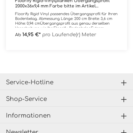
Floorify Rigid-Vinylplanken Übergangsprofil
2000x36x9,4 mm Farbe bitte im Artikel
auswählen
Floorify Rigid Vinyl passendes Übergangsprofil für Ihren
Bodenbelag. Abmessung Länge: 200 cm Breite: 3,6 cm
Höhe: 0,94 cmÜbergangsprofil aus genau derselben
Verarbeitung wie Ihr Floorify-BodenbelagExtrem
verschleiß- und stoßfest - ein fast unsichtbarer
14,95 €*
pro Laufende(r) Meter
Ab
Übergang...Einfach gewünschte Farbe im Artikel
auswählen
Service-Hotline
Shop-Service
Informationen
Newsletter