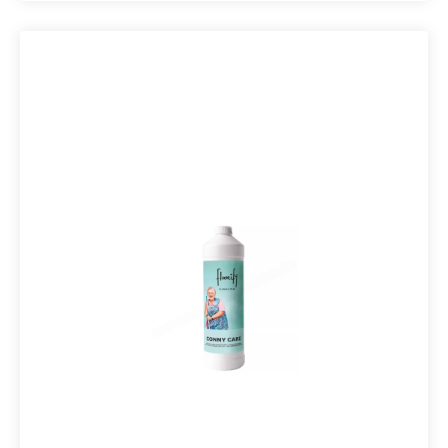
Unterlagen an: Floorify Performance und Floorify
Comfort. Beide wurden eigens für die Verwendung mit
Floorify-Böden entwickelt und verfügen neben ihrer
ausgleichenden Wirkung und ihrer Stoßfestigkeit über
eine Reihe einzigartiger Eigenschaften. Es ist wichtig, für
die geplante Anwendung die richtige Unterlage zu
wählen. Entscheiden Sie sich für Floorify Performance
oder für Floorify Comfort? Wir helfen Ihnen, die richtige
Wahl zu treffe Die Comfort-Unterlage bietet sich
besonders an bei: LärmminderungDank ihrer federnden
Wirkung reduziert die Comfort-Unterlage den
Trittschall optimal (21 dB Lärmreduzierung!). Für obere
Stockwerke oder Wohnungen ist diese zusätzliche
akustische Dämmung für die darunter liegenden Räume
zweifellos ein Vorteil. Ausgleichende Wirkung Floorify
Comfort ist etwas weicher und dicker. Diese Unterlage
kompensiert kleine Unebenheiten im Untergrund daher
optimal. Ideal für Renovierungen! StoßfestigkeitDank der
weicheren Beschaffenheit und des geschäumten
Charakters absorbiert diese Unterlage Stöße noch
besser. Also keine Sorge, wenn Sie mal versehentlich
etwas Schweres fallen lassen. Mit Comfort ist Ihr Boden
zusätzlich geschützt.