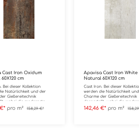
 Cast Iron Oxidum
Apavisa Cast Iron White
 60X120 cm
Natural 60X120 cm
. Bei dieser Kollektion
Cast Iron. Bei dieser Kollekti
ie Natürlichkeit und der
werden die Natürlichkeit und
er Gießereitechnik
Charme der Gießereitechnik
llt, wobei die modernste
dargestellt, wobei die moder
verwendet wird, um ein
Technik verwendet wird, um 
 €*
pro m²
142,46 €*
pro m²
158,29 €*
158,2
-Feinsteinzeug mit
Hightech-Feinsteinzeug mit
öhnlichen ästhetischen
außergewöhnlichen ästhetis
n herzustellen. Bei Cast
Merkmalen herzustellen. Bei
den die Farben und Texturen
Iron werden die Farben und
llt, die beim Schmelzen und
dargestellt, die beim Schmel
tellung von Stahl
der Herstellung von Stahl