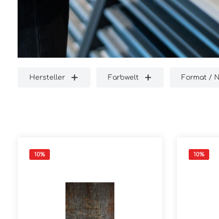
Hersteller
Farbwelt
Format / 
10
%
10
%