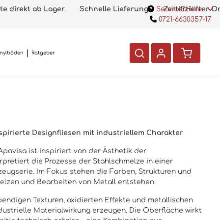
te direkt ab Lager
Schnelle Lieferung
Service/Hilfe
Zertifizierter 
0721-6630357-17
inylböden
Ratgeber
nspirierte Designfliesen mit industriellem Charakter
pavisa ist inspiriert von der Ästhetik der
rpretiert die Prozesse der Stahlschmelze in einer
eugserie. Im Fokus stehen die Farben, Strukturen und
elzen und Bearbeiten von Metall entstehen.
bendigen Texturen, oxidierten Effekte und metallischen
dustrielle Materialwirkung erzeugen. Die Oberfläche wirkt