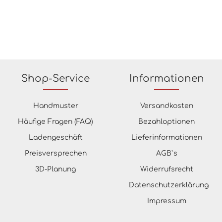
n. Material:
entstehen. Material:
nzeugFormat: 59,55x119,3
FeinsteinzeugFormat: 59,55x1
 11
cmStärke: 11
 Oxidum NaturalKante: Rekt
mmFarbe: White NaturalKante:
berfläche: Matt
ziertOberfläche: Matt
ngsdaten:Paketinhalt: 1,421
Verpackungsdaten:Paketinhalt
eninhalt: 42,63 m²
m²Paletteninhalt: 42,63 m²
Shop-Service
Informationen
Handmuster
Versandkosten
Häufige Fragen (FAQ)
Bezahloptionen
Ladengeschäft
Lieferinformationen
Preisversprechen
AGB`s
3D-Planung
Widerrufsrecht
Datenschutzerklärung
Impressum