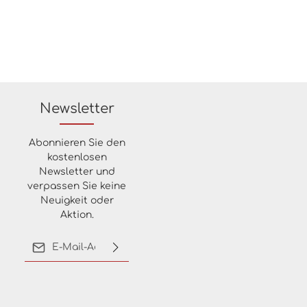
19,3
 Rektifi
: 1,421
Newsletter
Abonnieren Sie den
kostenlosen
Newsletter und
verpassen Sie keine
Neuigkeit oder
Aktion.
E-Mail-Adresse*
Ich habe die
Datenschutzbestimmungen
zur Kenntnis genommen
und die
AGB
gelesen und