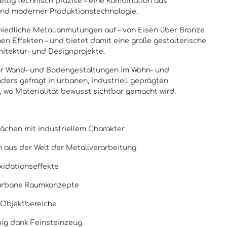
eitig technisch präzise – eine Kombination aus
und moderner Produktionstechnologie.
schiedliche Metallanmutungen auf – von Eisen über Bronze
hen Effekten – und bietet damit eine große gestalterische
itektur- und Designprojekte.
 für Wand- und Bodengestaltungen im Wohn- und
ders gefragt in urbanen, industriell geprägten
, wo Materialität bewusst sichtbar gemacht wird.
lächen mit industriellem Charakter
 aus der Welt der Metallverarbeitung
idationseffekte
 urbane Raumkonzepte
 Objektbereiche
big dank Feinsteinzeug