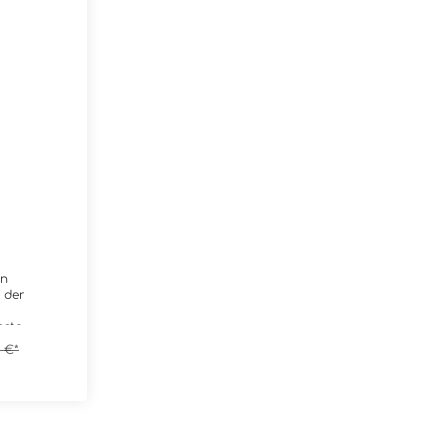
on
 der
nste
ein
9 €*
chen
 Cast
 Texturen
zen und