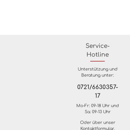
entstehen. Material:
entstehe
FeinsteinzeugFormat: 59,55x119,3
Feinstei
cmStärke: 11 mmFarbe: Black
cmStärke:
NaturalKante: RektifiziertOberfläche:
mmFarbe:
Matt Verpackungsdaten:Paketinhalt:
ifiziertO
1,421 m²Paletteninhalt: 42,63 m²
Verpacku
m²Palett
Service-
Hotline
Unterstützung und
Beratung unter:
0721/6630357-
17
Mo-Fr: 09-18 Uhr und
Sa: 09-13 Uhr
Oder über unser
Kontaktformular
.