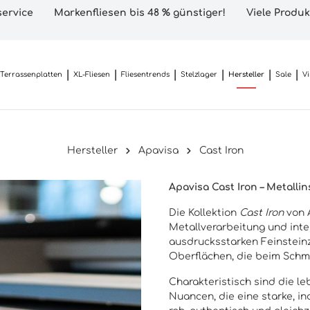
ervice
Markenfliesen bis 48 % günstiger!
Viele Produk
Terrassenplatten
XL-Fliesen
Fliesentrends
Stelzlager
Hersteller
Sale
V
Hersteller
Apavisa
Cast Iron
Apavisa Cast Iron – Metalli
Die Kollektion
Cast Iron
von A
Metallverarbeitung und inte
ausdrucksstarken Feinsteinz
Oberflächen, die beim Schm
Charakteristisch sind die le
Nuancen, die eine starke, in