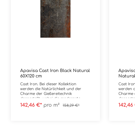
Apavisa Cast Iron Black Natural
Apavisa
60X120 cm
Natural
Cast Iron. Bei dieser Kollektion
Cast Iron
werden die Natürlichkeit und der
werden d
Charme der Gießereitechnik
Charme d
dargestellt, wobei die modernste
dargeste
Technik verwendet wird, um ein
Technik 
142,46 €*
pro m²
142,46
158,29 €*
Hightech-Feinsteinzeug mit
Hightech
außergewöhnlichen ästhetischen
außergew
Merkmalen herzustellen. Bei Cast
Merkmale
Iron werden die Farben und Texturen
Iron wer
dargestellt, die beim Schmelzen und
dargeste
der Herstellung von Stahl
der Hers