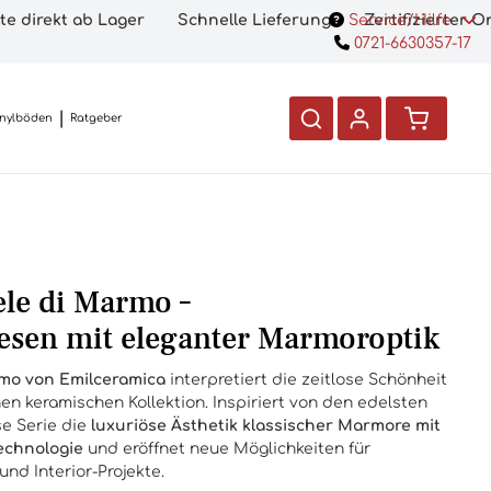
te direkt ab Lager
Schnelle Lieferung
Service/Hilfe
Zertifizierter 
0721-6630357-17
inylböden
Ratgeber
le di Marmo –
iesen mit eleganter Marmoroptik
rmo von Emilceramica
interpretiert die zeitlose Schönheit
n keramischen Kollektion. Inspiriert von den edelsten
e Serie die
luxuriöse Ästhetik klassischer Marmore mit
echnologie
und eröffnet neue Möglichkeiten für
und Interior-Projekte.