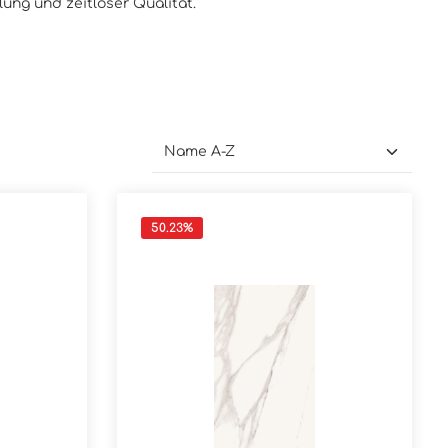
ung und zeitloser Qualität.
50.23
%