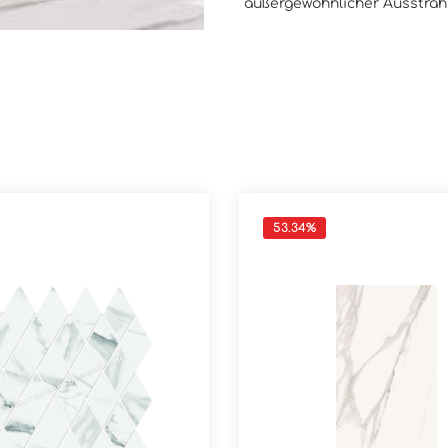
außergewöhnlicher Ausstrahl
53.34
%