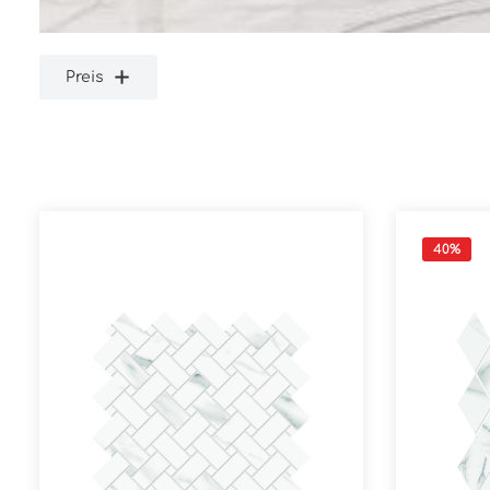
Preis
40
%