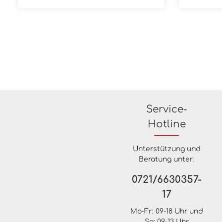
Raum eine elegante, charakterstarke
Raum ein
30x30 cm
28,2x29,
Ausstrahlung verleiht. Mit einer
Ausstrahl
ungewöhnlichen Auswahl an
ungewöh
Formaten, Oberflächen und
Formate
Dekorationen übersetzt das Konzept
Dekorati
von Emilceramica den zeitlosen
von Emil
Charme von Marmor in moderne
Charme 
Gestaltungswelten. Die Kollektion
Gestaltun
interpretiert vier verschiedene
interpret
Marmore in den Oberflächen
Marmore
natürlich und geläppt. Ihre
natürlich
Äderungen kommen besonders auf
Äderung
den großformatigen Platten in ihrer
den groß
ganzen Schönheit zur Geltung. Die
ganzen S
Service-
fließenden Farbverläufe, naturnahen
fließend
Nuancen und feinen
Nuancen
Hotline
Farbabstufungen der Linien und
Farbabst
Strukturen machen die Platten der
Struktur
Kollektion Tele di Marmo zu wahren
Kollekti
Unterstützung und
Kunstwerken. Neächenbildern, die
Kunstwer
Beratung unter:
eine besondere Dynamik vermitteln.
eine bes
Die Kollektion übersetzt die klassische
Die Kolle
Anmutung von Marmor in die
Anmutun
0721/6630357-
Gegenwart und ermöglicht
Gegenwar
17
eindrucksvolle Interieurs. Eine
eindrucks
vielseitige Kollektion, die Planern eine
vielseiti
breite Palette von Designlösungen,
breite P
Mo-Fr: 09-18 Uhr und
Formaten, Farben und Dekorationen
Formaten
Sa: 09-13 Uhr