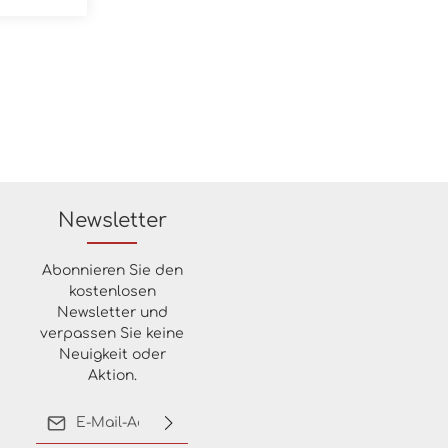
erstarke
ner
 Konzept
sen
erne
tion
ne
n
rs auf
n ihrer
g. Die
Newsletter
turnahen
 und
Abonnieren Sie den
en der
kostenlosen
 wahren
, die
Newsletter und
itteln.
verpassen Sie keine
klassische
Neuigkeit oder
e
Aktion.
ne
nern eine
E-Mail-Adresse*
ungen,
rationen