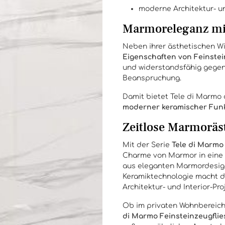
moderne Architektur- un
Marmoreleganz mit
Neben ihrer ästhetischen W
Eigenschaften von Feinste
und widerstandsfähig gegenü
Beanspruchung.
Damit bietet Tele di Marmo
moderner keramischer Funk
Zeitlose Marmoräs
Mit der Serie
Tele di Marmo
Charme von Marmor in eine 
aus eleganten Marmordesign
Keramiktechnologie macht di
Architektur- und Interior-Pro
Ob im privaten Wohnbereich 
di Marmo Feinsteinzeugflie