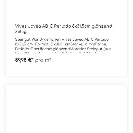
Vives Javea AB|C Perlado 8x31,5cm glänzend
zellig
Steingut Wand-Riemchen Vives Javea AB|C Perlado
8x31,5 cm Format: 8 x31,5 cmStärke: 8 mmFarbe:
Perlado Oberfläche: glänzendMaterial: Steingut (nur
Wand)Verpackungsdaten:Paketinhalt: 0,63 m²
59,98 €*
pro m²