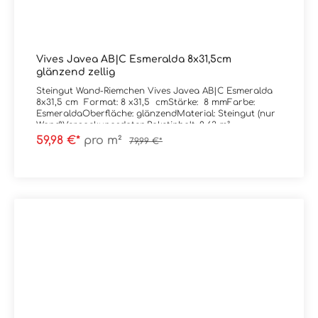
Vives Javea AB|C Esmeralda 8x31,5cm
glänzend zellig
Steingut Wand-Riemchen Vives Javea AB|C Esmeralda
8x31,5 cm Format: 8 x31,5 cmStärke: 8 mmFarbe:
EsmeraldaOberfläche: glänzendMaterial: Steingut (nur
Wand)Verpackungsdaten:Paketinhalt: 0,63 m²
59,98 €*
pro m²
79,99 €*