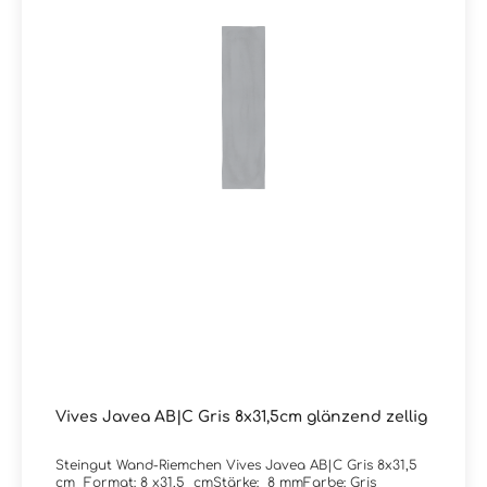
Vives Javea AB|C Gris 8x31,5cm glänzend zellig
Steingut Wand-Riemchen Vives Javea AB|C Gris 8x31,5
cm Format: 8 x31,5 cmStärke: 8 mmFarbe: Gris