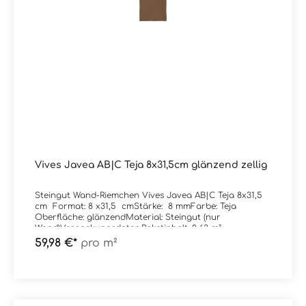
Vives Javea AB|C Teja 8x31,5cm glänzend zellig
Steingut Wand-Riemchen Vives Javea AB|C Teja 8x31,5
cm Format: 8 x31,5 cmStärke: 8 mmFarbe: Teja
Oberfläche: glänzendMaterial: Steingut (nur
Wand)Verpackungsdaten:Paketinhalt: 0,63 m²
59,98 €*
pro m²