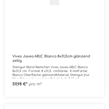
Vives Javea AB|C Blanco 8x31,5cm glänzend
zellig
Steingut Wand-Riemchen Vives Javea AB|C Blanco
8x31,5 cm Format: 8 x31,5 cmStärke: 8 mmFarbe:
Blanco Oberfläche: glänzendMaterial: Steingut (nur
Wand)Verpackungsdaten:Paketinhalt: 0,63 m²
59,98 €*
pro m²