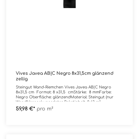
Vives Javea AB|C Negro 8x31,5cm glänzend
zellig
Steingut Wand-Riemchen Vives Javea AB|C Negro
8x31,5 cm Format: 8 x31,5 cmStärke: 8 mmFarbe:
Negro Oberfläche: glänzendMaterial: Steingut (nur
Wand)Verpackungsdaten:Paketinhalt: 0,63 m²
59,98 €*
pro m²