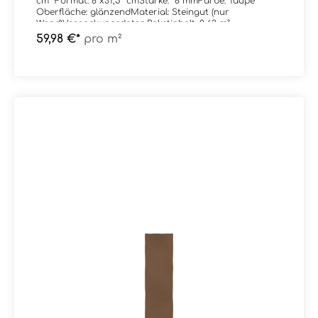
cm Format: 8 x31,5 cmStärke: 8 mmFarbe: Taupe
Oberfläche: glänzendMaterial: Steingut (nur
Wand)Verpackungsdaten:Paketinhalt: 0,63 m²
59,98 €*
pro m²