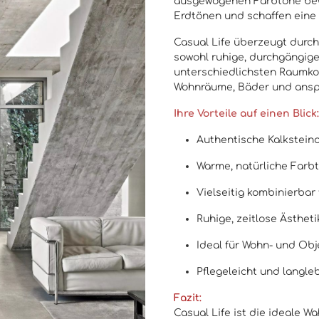
ausgewogenen Farbtöne bew
Erdtönen und schaffen ein
Casual Life überzeugt durch 
sowohl ruhige, durchgängige
unterschiedlichsten Raumko
Wohnräume, Bäder und anspr
Ihre Vorteile auf einen Blick:
Authentische Kalkstein
Warme, natürliche Farb
Vielseitig kombinierba
Ruhige, zeitlose Ästhet
Ideal für Wohn- und Ob
Pflegeleicht und langle
Fazit:
Casual Life ist die ideale Wa