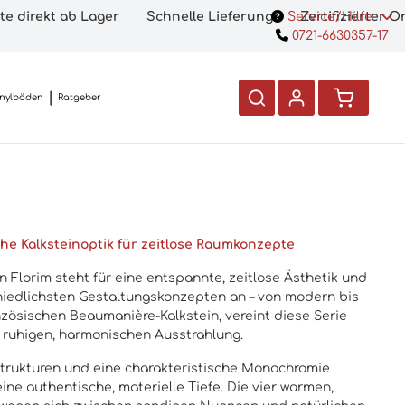
te direkt ab Lager
Schnelle Lieferung
Service/Hilfe
Zertifizierter 
0721-6630357-17
inylböden
Ratgeber
iche Kalksteinoptik für zeitlose Raumkonzepte
 Florim steht für eine entspannte, zeitlose Ästhetik und
hiedlichsten Gestaltungskonzepten an – von modern bis
anzösischen Beaumanière-Kalkstein, vereint diese Serie
r ruhigen, harmonischen Ausstrahlung.
trukturen und eine charakteristische Monochromie
ne authentische, materielle Tiefe. Die vier warmen,