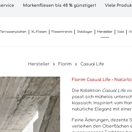
ervice
Markenfliesen bis 48 % günstiger!
Viele Produk
Terrassenplatten
XL-Fliesen
Fliesentrends
Stelzlager
Hersteller
Sale
V
Hersteller
Florim
Casual Life
Florim Casual Life – Natürl
Die Kollektion
Casual Life
von
passt sich mühelos untersc
klassisch. Inspiriert vom fr
natürliche Eleganz mit eine
Feine Äderungen, dezente S
verleihen den Oberflächen ei