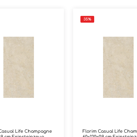
35
%
 Casual Life Champagne
Florim Casual Life Cha
,9 cm Feinsteinzeug
60x120x0,9 cm Feinstein