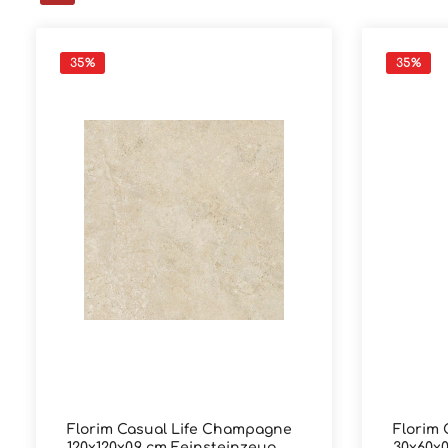
35
%
35
%
Florim Casual Life Champagne
Florim
120x120x0,9 cm Feinsteinzeug
30x60x0