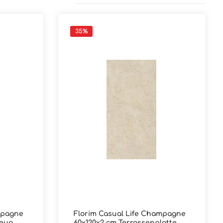
35
%
mpagne
Florim Casual Life Champagne
zeug
60x120x2 cm Terrassenplatte