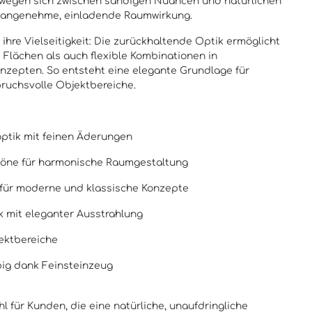
egen sich zwischen sandigen Nuancen und natürlichen
e angenehme, einladende Raumwirkung.
ihre Vielseitigkeit: Die zurückhaltende Optik ermöglicht
 Flächen als auch flexible Kombinationen in
nzepten. So entsteht eine elegante Grundlage für
uchsvolle Objektbereiche.
optik mit feinen Äderungen
töne für harmonische Raumgestaltung
r für moderne und klassische Konzepte
ik mit eleganter Ausstrahlung
jektbereiche
big dank Feinsteinzeug
hl für Kunden, die eine natürliche, unaufdringliche