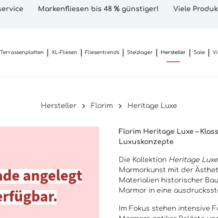
ervice
Markenfliesen bis 48 % günstiger!
Viele Produk
Terrassenplatten
XL-Fliesen
Fliesentrends
Stelzlager
Hersteller
Sale
V
Hersteller
Florim
Heritage Luxe
Florim Heritage Luxe – Kla
Luxuskonzepte
Die Kollektion
Heritage Luxe
Marmorkunst mit der Ästheti
Materialien historischer Bau
Marmor in eine ausdruckssta
Im Fokus stehen intensive 