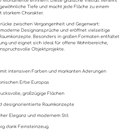
 Monumente erinnern. Diese grafische Vielfalt verleiht
gewöhnliche Tiefe und macht jede Fläche zu einem
t starkem Charakter.
 Brücke zwischen Vergangenheit und Gegenwart:
uf moderne Designansprüche und eröffnet vielseitige
 Raumkonzepte. Besonders in großen Formaten entfaltet
rkung und eignet sich ideal für offene Wohnbereiche,
nspruchsvolle Objektprojekte.
 mit intensiven Farben und markanten Aderungen
tonischen Erbe Europas
ucksvolle, großzügige Flächen
und designorientierte Raumkonzepte
cher Eleganz und modernem Stil
big dank Feinsteinzeug