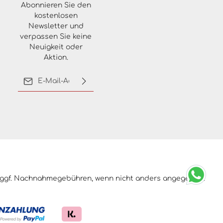
Abonnieren Sie den
kostenlosen
Newsletter und
verpassen Sie keine
Neuigkeit oder
Aktion.
E-Mail-Adresse*
Ich habe die
Datenschutzbestimmungen
zur Kenntnis genommen
und die
AGB
gelesen und
bin mit ihnen
einverstanden.
ggf. Nachnahmegebühren, wenn nicht anders angegeben.