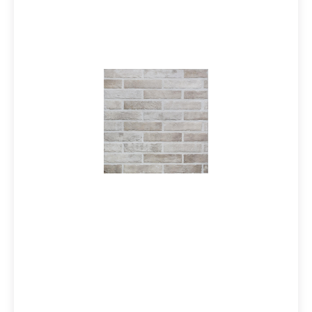
breitgefächerten Farbpalette - sand, white, old red,
mud, multicolor und grey - erhältliche Fliese passt
perfekt zu Amarcord, dem von Ceramica Rondine
angebotenen Produkt, das den Reiz von Cotto-Fliesen
mit dem von Holz kombiniert. Material: Steinzeug
glasiertFormat: 6x25 cmStärke: 10 mmFarbe: Old Red
Verpackungsdaten:Paketinhalt: 0,58 m²Paletteninhalt: 58
m²