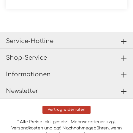
kulturelle Neugeburt Einzug inmitten der vorwiegend
dem Finanzwesen gewidmeten Gebäuden dieses
Stadtviertels nimmt. Heute ist Tribeca ein Wohngebiet
ganz im Trend, in dem die gepflasterten Straßen und
die industriell geprägten Lofts eine typische
Atmosphäre schaffen. Die Fassaden entsprechen den
von der neuen Kollektion von Ceramica Rondine
nachvollzogenen Flächen. Die Keramik von Tribeca ist in
den für lackierte Ziegel typischen Farben und
Service-Hotline
Oberflächenausführungen gehalten.Diese in einer
breitgefächerten Farbpalette - sand, white, old red,
mud, multicolor und grey - erhältliche Fliese passt
Shop-Service
perfekt zu Amarcord, dem von Ceramica Rondine
angebotenen Produkt, das den Reiz von Cotto-Fliesen
mit dem von Holz kombiniert. Material: Steinzeug
glasiertFormat: 6x25 cmStärke: 10 mmFarbe: White
Informationen
Verpackungsdaten:Paketinhalt: 0,58 m²Paletteninhalt: 58
m²
Newsletter
Vertrag widerrufen
* Alle Preise inkl. gesetzl. Mehrwertsteuer zzgl.
Versandkosten
und ggf. Nachnahmegebühren, wenn