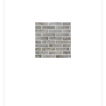
breitgefächerten Farbpalette - sand, white, old red,
mud, multicolor und grey - erhältliche Fliese passt
perfekt zu Amarcord, dem von Ceramica Rondine
angebotenen Produkt, das den Reiz von Cotto-Fliesen
mit dem von Holz kombiniert. Material: Steinzeug
glasiertFormat: 6x25 cmStärke: 10 mmFarbe: Grey
Verpackungsdaten:Paketinhalt: 0,58 m²Paletteninhalt: 58
m²