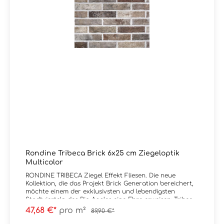
Rondine Tribeca Brick 6x25 cm Ziegeloptik
Multicolor
RONDINE TRIBECA Ziegel Effekt Fliesen. Die neue
Kollektion, die das Projekt Brick Generation bereichert,
möchte einem der exklusivsten und lebendigsten
Stadtvierteln des Big Apples eine Ehre erweisen: Tribeca.
Die Sanierung dieser Gegend von Manhattan beginnt
47,68 €*
pro m²
89,90 €*
um die 70er Jahre, als eine wahre künstlerische und
kulturelle Neugeburt Einzug inmitten der vorwiegend