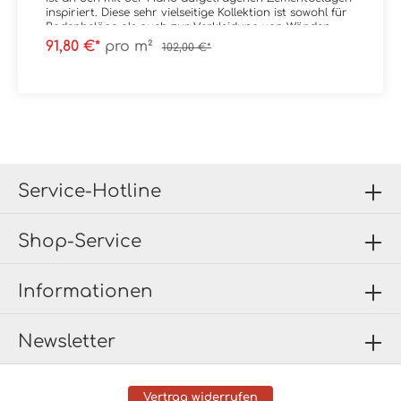
inspiriert. Diese sehr vielseitige Kollektion ist sowohl für
Bodenbeläge als auch zur Verkleidung von Wänden
geeignet und in der Lage, verschiedene Stilarten und
91,80 €*
pro m²
102,00 €*
Bereiche auf interessante Weise zu interpretieren.
Material: FeinsteinzeugFormat: 59,55x119,3 cmStärke: 7
mmFarbe: Grey
SatinadoKante: RektifiziertOberfläche: Satinado
Verpackungsdaten:Paketinhalt: 1,421 m²Paletteninhalt:
42,63 m²
Service-Hotline
Shop-Service
Informationen
Newsletter
Vertrag widerrufen