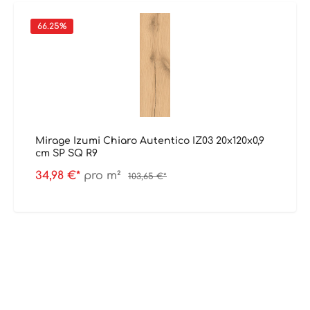
66.25
%
Mirage Izumi Chiaro Autentico IZ03 20x120x0,9
cm SP SQ R9
34,98 €*
pro m²
103,65 €*