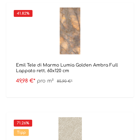
41.82
%
Emil Tele di Marmo Lumia Golden Ambra Full
Lappato rett. 60x120 cm
49,98 €*
pro m²
85,90 €*
71.26
%
Tipp