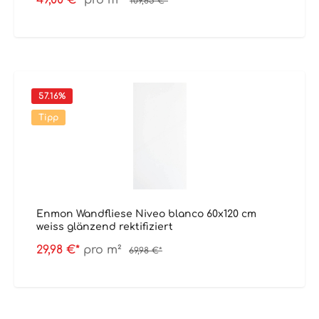
49,00 €*
pro m²
109,85 €*
57.16
%
Tipp
Enmon Wandfliese Niveo blanco 60x120 cm
weiss glänzend rektifiziert
29,98 €*
pro m²
69,98 €*