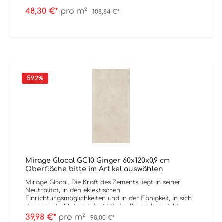
48,30 €*
pro m²
108,84 €*
59.2
%
Mirage Glocal GC10 Ginger 60x120x0,9 cm
Oberfläche bitte im Artikel auswählen
Mirage Glocal. Die Kraft des Zements liegt in seiner
Neutralität, in den eklektischen
Einrichtungsmöglichkeiten und in der Fähigkeit, in sich
die gesamte Materialidentität des Keramikprodukts
einzuschließen, um es in einen wahren Behälter zu
39,98 €*
pro m²
98,00 €*