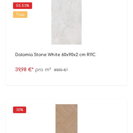
55.53
%
Tipp
Dolomia Stone White 60x90x2 cm R11C
39,98 €*
pro m²
89,90 €*
30
%