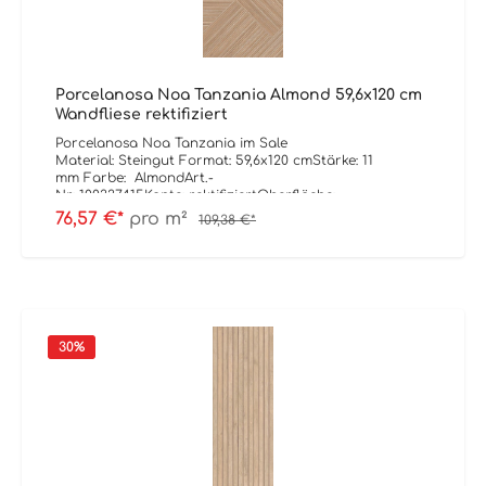
Porcelanosa Noa Tanzania Almond 59,6x120 cm
Wandfliese rektifiziert
Porcelanosa Noa Tanzania im Sale
Material: Steingut Format: 59,6x120 cmStärke: 11
mm Farbe: AlmondArt.-
Nr: 100337415Kante: rektifiziertOberfläche:
matt Verpackungsdaten:Paketinhalt: 2,51
76,57 €*
pro m²
109,38 €*
m²Paletteninhalt: 42,91 m²
30
%