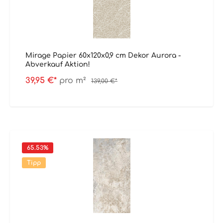
Mirage Papier 60x120x0,9 cm Dekor Aurora -
Abverkauf Aktion!
39,95 €*
pro m²
139,00 €*
65.53
%
Tipp