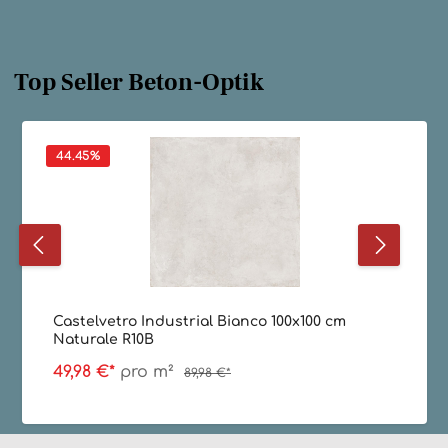
Top Seller Beton-Optik
44.45
%
Castelvetro Industrial Bianco 100x100 cm
Naturale R10B
49,98 €*
pro m²
89,98 €*