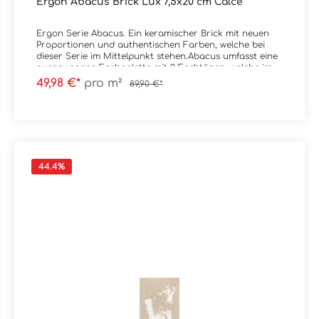
Ergon Abacus Brick Lux 7,5x20 cm Calce
Ergon Serie Abacus. Ein keramischer Brick mit neuen
Proportionen und authentischen Farben, welche bei
dieser Serie im Mittelpunkt stehen.Abacus umfasst eine
ausgewogene Farbpalette mit 9 Farbtönen, welche im
Spektrum von sehr kräftig bis natürlich liegen.
49,98 €*
pro m²
89,90 €*
Erhältlich ist die Serie im Format 7,5x20
cm.Material: SteingutFormat: 7,5x20 cmStärke: 9,5
mmFarbe: CalceKante: nicht rektifiziertOberfläche: Lux
/ glanzend Verpackungsdaten:Paketinhalt: 0,90
m²Paletteninhalt: 54,00 m²
44.4
%