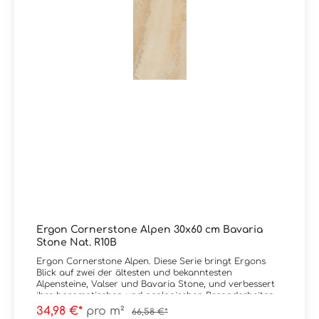
Eigenschaften von Cornerstone Alpen 20 mm
ermöglichen eine perfekte Integration des Materials in
die Umgebung und bieten die Möglichkeit, einfach und
effektiv Gehwege und Pfade im Freien zu erstellen.
Material: FeinsteinzeugFormat: 30x120 cm Stärke: 10
mmFarbe: Valser Kante: rektifiziertOberfläche:
naturale / mattTrittsicherheit: R10B
Verpackungsdaten:Paketinhalt: 1,44 m² Paletteninhalt:
51,84 m²
Ergon Cornerstone Alpen 30x60 cm Bavaria
Stone Nat. R10B
Ergon Cornerstone Alpen. Diese Serie bringt Ergons
Blick auf zwei der ältesten und bekanntesten
Alpensteine, Valser und Bavaria Stone, und verbessert
ihre haromatischen und geologischen Besonderheiten
durch ein Design, das der Sauberkeit der Schlitze im
34,98 €*
pro m²
66,58 €*
Steinbruch entspricht und aus dem spontan Adern und