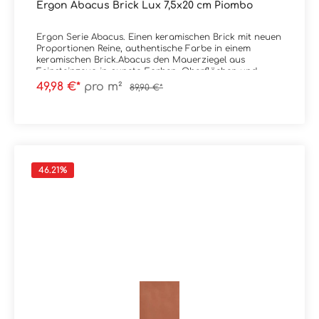
Ergon Abacus Brick Lux 7,5x20 cm Piombo
Ergon Serie Abacus. Einen keramischen Brick mit neuen
Proportionen Reine, authentische Farbe in einem
keramischen Brick.Abacus den Mauerziegel aus
Feinsteinzeug in puncto Farben, Oberflächen und
Proportionen im originellen Format 7,5x20 cm neu
49,98 €*
pro m²
89,90 €*
interpretiert.Material: SteingutFormat: 7,5x20 cmStärke:
9,5 mmFarbe: PiomboKante: nicht rektifiziertOberfläche:
Lux / glanzend Verpackungsdaten:Paketinhalt: 0,90
m²Paletteninhalt: 54,00 m²
46.21
%