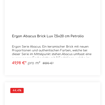
Ergon Abacus Brick Lux 7,5x20 cm Petrolio
Ergon Serie Abacus. Ein keramischer Brick mit neuen
Proportionen und authentischen Farben, welche bei
dieser Serie im Mittelpunkt stehen.Abacus umfasst eine
ausgewogene Farbpalette mit 9 Farbtönen, welche im
Spektrum von sehr kräftig bis natürlich liegen.
49,98 €*
pro m²
89,90 €*
Erhältlich ist die Serie im Format 7,5x20
cm.Material: SteingutFormat: 7,5x20 cmStärke: 9,5
mmFarbe: PetrolioKante: nicht rektifiziertOberfläche:
Lux / glanzend Verpackungsdaten:Paketinhalt: 0,90
m²Paletteninhalt: 54,00 m²
44.4
%