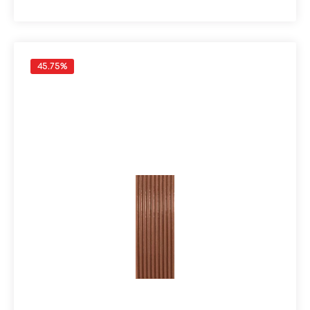
Material: SteingutFormat: 7,5x20 cmStärke: 9,5
mmFarbe: PiomboKante: nicht rektifiziertOberfläche:
Matt Verpackungsdaten:Paketinhalt: 0,90
m²Paletteninhalt: 54,00 m²
45.75
%