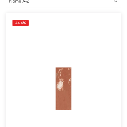
44.4
%