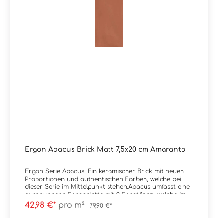
Ergon Abacus Brick Matt 7,5x20 cm Amaranto
Ergon Serie Abacus. Ein keramischer Brick mit neuen
Proportionen und authentischen Farben, welche bei
dieser Serie im Mittelpunkt stehen.Abacus umfasst eine
ausgewogene Farbpalette mit 9 Farbtönen, welche im
Spektrum von sehr kräftig bis natürlich liegen.
42,98 €*
pro m²
79,90 €*
Erhältlich ist die Serie im Format 7,5x20