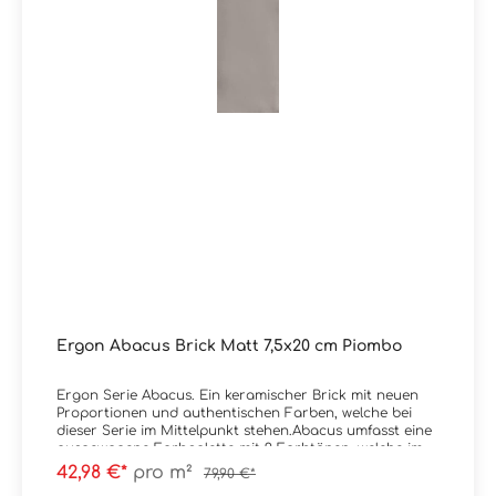
Ergon Abacus Brick Matt 7,5x20 cm Piombo
Ergon Serie Abacus. Ein keramischer Brick mit neuen
Proportionen und authentischen Farben, welche bei
dieser Serie im Mittelpunkt stehen.Abacus umfasst eine
ausgewogene Farbpalette mit 9 Farbtönen, welche im
Spektrum von sehr kräftig bis natürlich liegen.
42,98 €*
pro m²
79,90 €*
Erhältlich ist die Serie im Format 7,5x20 cm.