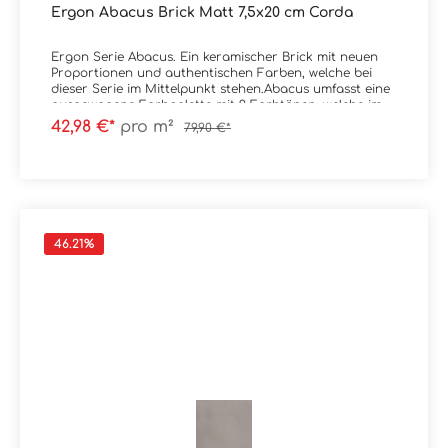
Ergon Abacus Brick Matt 7,5x20 cm Corda
Ergon Serie Abacus. Ein keramischer Brick mit neuen
Proportionen und authentischen Farben, welche bei
dieser Serie im Mittelpunkt stehen.Abacus umfasst eine
ausgewogene Farbpalette mit 9 Farbtönen, welche im
Spektrum von sehr kräftig bis natürlich liegen.
42,98 €*
pro m²
79,90 €*
Erhältlich ist die Serie im Format 7,5x20
cm.Material: SteingutFormat: 7,5x20 cmStärke: 9,5
mmFarbe: CordaKante: nicht rektifiziertOberfläche:
Matt Verpackungsdaten:Paketinhalt: 0,90
m²Paletteninhalt: 54,00 m²
46.21
%