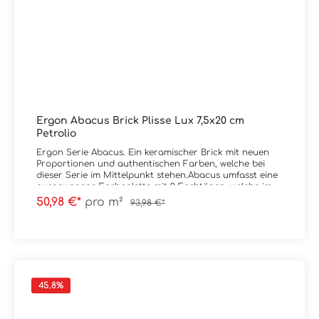
Ergon Abacus Brick Plisse Lux 7,5x20 cm
Petrolio
Ergon Serie Abacus. Ein keramischer Brick mit neuen
Proportionen und authentischen Farben, welche bei
dieser Serie im Mittelpunkt stehen.Abacus umfasst eine
ausgewogene Farbpalette mit 9 Farbtönen, welche im
Spektrum von sehr kräftig bis natürlich liegen.
50,98 €*
pro m²
93,98 €*
Erhältlich ist die Serie im Format 7,5x20
cm.Material: SteingutFormat: 7,5x20 cmStärke: 11,5
mmFarbe: PetrolioKante: nicht rektifiziertOberfläche:
Lux / glänzend Verpackungsdaten:Paketinhalt: 0,90
m²Paletteninhalt: 54,00 m²
45.8
%