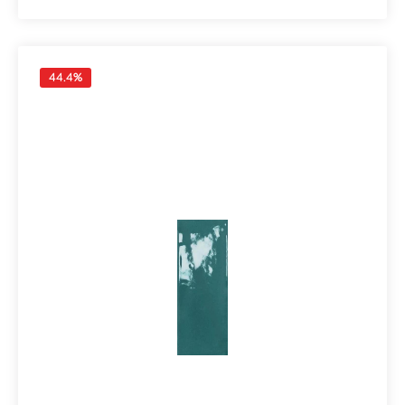
mmFarbe: CordaKante: nicht rektifiziertOberfläche: Lux
/ glanzend Verpackungsdaten:Paketinhalt: 0,90
m²Paletteninhalt: 54,00 m²
44.4
%