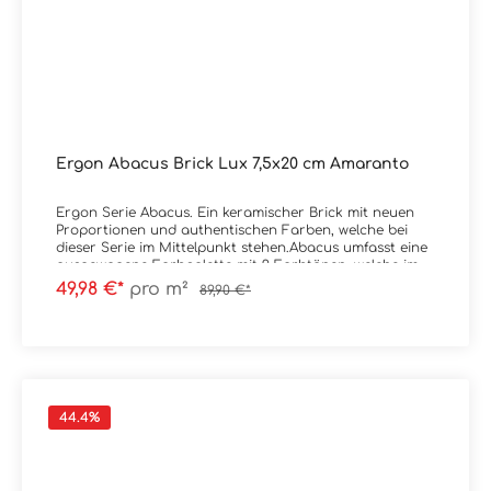
Ergon Abacus Brick Lux 7,5x20 cm Amaranto
Ergon Serie Abacus. Ein keramischer Brick mit neuen
Proportionen und authentischen Farben, welche bei
dieser Serie im Mittelpunkt stehen.Abacus umfasst eine
ausgewogene Farbpalette mit 9 Farbtönen, welche im
Spektrum von sehr kräftig bis natürlich liegen.
49,98 €*
pro m²
89,90 €*
Erhältlich ist die Serie im Format 7,5x20
cm.Material: SteingutFormat: 7,5x20 cmStärke: 9,5
mmFarbe: AmarantoKante: nicht rektifiziertOberfläche:
Lux / glanzend Verpackungsdaten:Paketinhalt: 0,90
m²Paletteninhalt: 54,00 m²
44.4
%