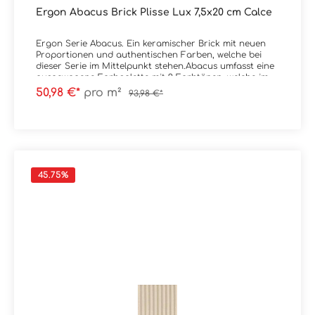
Ergon Abacus Brick Plisse Lux 7,5x20 cm Calce
Ergon Serie Abacus. Ein keramischer Brick mit neuen
Proportionen und authentischen Farben, welche bei
dieser Serie im Mittelpunkt stehen.Abacus umfasst eine
ausgewogene Farbpalette mit 9 Farbtönen, welche im
Spektrum von sehr kräftig bis natürlich liegen.
50,98 €*
pro m²
93,98 €*
Erhältlich ist die Serie im Format 7,5x20
cm.Material: SteingutFormat: 7,5x20 cmStärke: 11,5
mmFarbe: CalceKante: nicht rektifiziertOberfläche: Lux
/ glänzend Verpackungsdaten:Paketinhalt: 0,90
m²Paletteninhalt: 54,00 m²
45.75
%