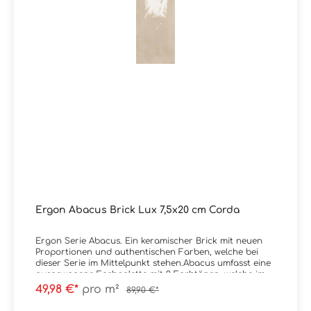
Ergon Abacus Brick Lux 7,5x20 cm Corda
Ergon Serie Abacus. Ein keramischer Brick mit neuen
Proportionen und authentischen Farben, welche bei
dieser Serie im Mittelpunkt stehen.Abacus umfasst eine
ausgewogene Farbpalette mit 9 Farbtönen, welche im
Spektrum von sehr kräftig bis natürlich liegen.
49,98 €*
pro m²
89,90 €*
Erhältlich ist die Serie im Format 7,5x20
cm.Material: SteingutFormat: 7,5x20 cmStärke: 9,5