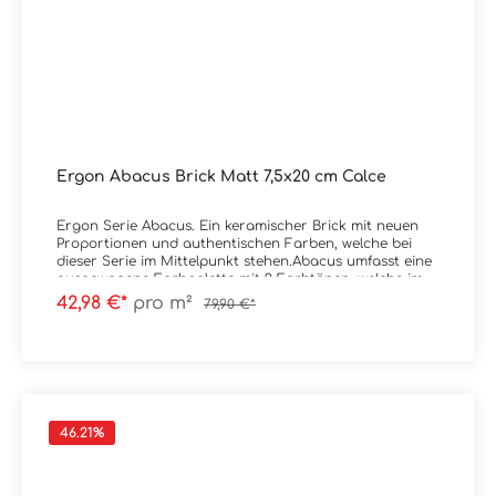
Ergon Abacus Brick Matt 7,5x20 cm Calce
Ergon Serie Abacus. Ein keramischer Brick mit neuen
Proportionen und authentischen Farben, welche bei
dieser Serie im Mittelpunkt stehen.Abacus umfasst eine
ausgewogene Farbpalette mit 9 Farbtönen, welche im
Spektrum von sehr kräftig bis natürlich liegen.
42,98 €*
pro m²
79,90 €*
Erhältlich ist die Serie im Format 7,5x20
cm.Material: SteingutFormat: 7,5x20 cmStärke: 9,5
mmFarbe: CalceKante: nicht rektifiziertOberfläche: Matt
Verpackungsdaten:Paketinhalt: 0,90 m²Paletteninhalt:
54,00 m²
46.21
%