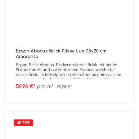
Ergon Abacus Brick Plisse Lux 7,5x20 cm
Amaranto
Ergon Serie Abacus. Ein keramischer Brick mit neuen
Proportionen und authentischen Farben, welche bei
dieser Serie im Mittelpunkt stehen.Abacus umfasst eine
ausgewogene Farbpalette mit 9 Farbtönen, welche im
Spektrum von sehr kräftig bis natürlich liegen.
50,98 €*
pro m²
93,98 €*
Erhältlich ist die Serie im Format 7,5x20
cm.Material: SteingutFormat: 7,5x20 cmStärke: 11,5
mmFarbe: AmarantoKante: nicht rektifiziertOberfläche:
Lux / glänzend Verpackungsdaten:Paketinhalt: 0,90
m²Paletteninhalt: 54,00 m²
45.75
%