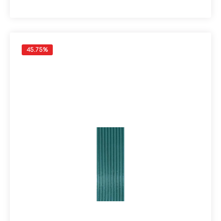
cm.Material: SteingutFormat: 7,5x20 cmStärke: 11,5
mmFarbe: CordaKante: nicht rektifiziertOberfläche: Lux
/ glänzend Verpackungsdaten:Paketinhalt: 0,90
m²Paletteninhalt: 54,00 m²
45.75
%