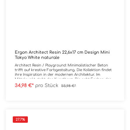
Ergon Architect Resin 22,6x17 cm Design Mini
Tokyo White naturale
Architect Resin / Playground: Minimalistischer Beton
trifft auf kreative Farbgestaltung. Die Kollektion findet
ihre Inspiration in der modernen Architektur. Im
Mittelpunkt steht das Kunstharz. Die acht Farben der
Kollektion gliedern sich in zwei Gruppen: Warm mit vier
34,98 €*
pro Stück
55,98 €*
warmen, miteinander kombinierbare Farben für
wohnliche Raumkonzepte und Cold mit vier kalten
Farben, deren Zusammenstellung eine erlesene,
moderne Ausstrahlung besitzt. Die Kollektion bietet
modulare Formate mit geläppten und natürlichen
Oberflächen sowie eine große Auswahl an Mosaiken für
individuelle Gestaltungslösungen.
27.7
%
Material: FeinsteinzeugFormat: 22,6x17 cmStärke: 10
mmFarbe: Tokyo WhiteKante: rektifiziertOberfläche: