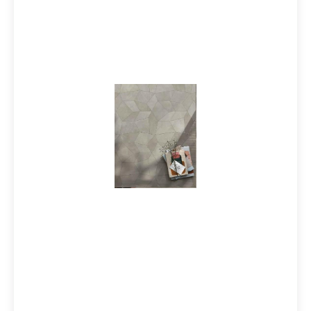
naturale / mattTrittsicherheit: R10B
Verpackungsdaten:Paketinhalt: 4 Stück