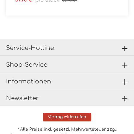
59,98 €*
pro Stück
83,90 €*
Effekt für einen Stil von großem Reiz: eine kostbare
Anregung, auf die man zurückgreifen kann, um alle
Räume mit einem raffinierten Look persönlich zu
gestalten.Dank eines gut gegliederten Angebots an
Formaten, Stärken und Oberflächenausführungen
bietet Norr 2.0 unendliche Anwendungsmöglichkeiten:
Fußböden, Verkleidungen und Innendesignlösungen
sowohl im öffentlichen Raum als auch im Wohnbereich.
Eine Vielseitigkeit, zu der auch der stilistische Dialog
zwischen Indoor- und Outdoorwelt in einem globalen
Service-Hotline
Projekt der visuellen, ästhetischen und zweckmäßigen
Kontinuität beiträgt.
Material: FeinsteinzeugFormat: 40x34,7 cm (Netz)Stärke:
Shop-Service
9 mmFarbe: bitte im Artikel auswählenOberfläche:
NATVerpackungsdaten:Paketinhalt: 6
StückPaletteninhalt: --
Informationen
Newsletter
Vertrag widerrufen
* Alle Preise inkl. gesetzl. Mehrwertsteuer zzgl.