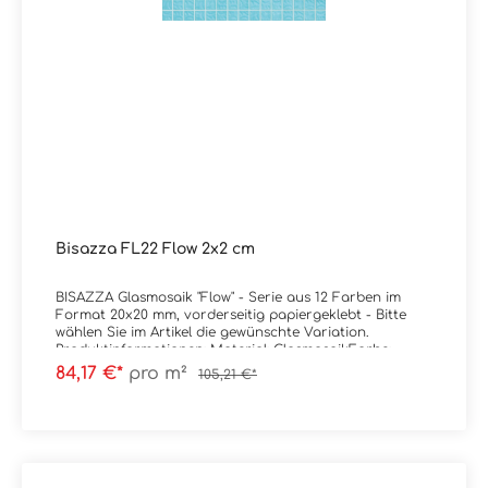
künstlerisches Mosaik sowie 10x10 und Opus Romano-
Artikel, die mit einem Verlegeplan geliefert werden
(Farbverläufe 10 und Dekorationen): Info:Alle Farben der
Kollektion Vetricolor 20 sind auch in der MATT-Version
erhältlich mit Rutschhemmungswert R11C
Verpackungsdaten:Paketinhalt: 2,07 m² ( = 20 Netze)
Bisazza FL22 Flow 2x2 cm
BISAZZA Glasmosaik "Flow" - Serie aus 12 Farben im
Format 20x20 mm, vorderseitig papiergeklebt - Bitte
wählen Sie im Artikel die gewünschte Variation.
Produktinformationen: Material: GlasmosaikFarbe:
FL22Stärke: 4 mmGewicht: 7 kg/m²Trittsicherheit:
84,17 €*
pro m²
105,21 €*
rutschhemmend Format: 2x2 cm (Blatt à 32,2x32,2
cm)Ausführung: vorderseitig
papiergeklebt Kanten: kleine Abplatzungen sind
produktionstechnisch vorhanden da Material im
Schüttgutverfahren hergestellt wird, mehr Infos auf
Wunsch. Zubehör: Wahlweise inkl. Installation Kit