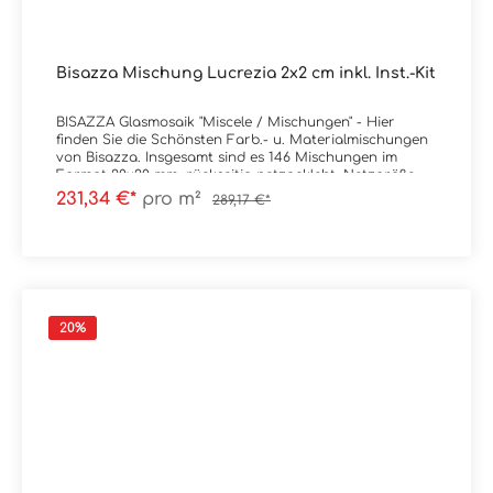
Bisazza Mischung Lucrezia 2x2 cm inkl. Inst.-Kit
BISAZZA Glasmosaik "Miscele / Mischungen" - Hier
finden Sie die Schönsten Farb.- u. Materialmischungen
von Bisazza. Insgesamt sind es 146 Mischungen im
Format 20x20 mm, rückseitig netzgeklebt, Netzgröße
32,2x32,2 cm auf Wunsch auch ohne Installation-KIT
231,34 €*
pro m²
289,17 €*
(Schnellkleber Ad Hoc und Fugmaterial Fillgel Plus UVR
farbige Epoxyfugenmasse) lieferbar.
Produktinformationen: Material: GlasmosaikFormat: 2x2
cm (Netz = 32,2x32,2 cm)Stärke: 4 mmFarbe:
Mix LucreziaGewicht: 7 kg/m²Trittsicherheit: --
Verpackungsdaten:Paketinhalt: 1,03 m² ( = 10
Netze) Palette: --
20
%