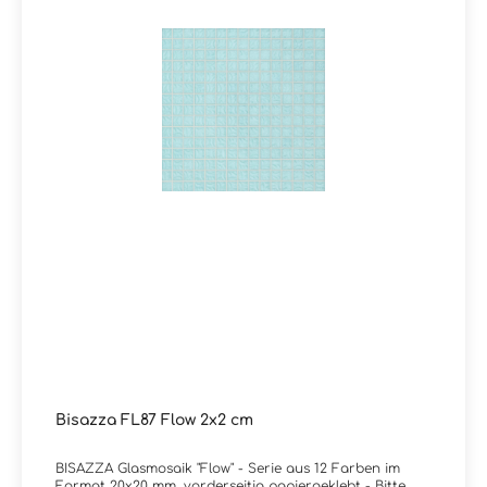
Artikels. Das Fillgel Plus ist eine fleckenresistente und
optisch farblich abgestimmte Epoxidharzfugenmasse
und sorgt dafür, dass langjährig Freude am Fugenbild
von Bisazza Glasmosaiken besteht. Info:Alle Farben der
Kollektion Flow sind auch in der MATT-Version erhältlich
mit Rutschhemmungswert R11C
Verpackungsdaten:Paketinhalt: 2,07 m² ( = 20 Netze)
Bisazza FL87 Flow 2x2 cm
BISAZZA Glasmosaik "Flow" - Serie aus 12 Farben im
Format 20x20 mm, vorderseitig papiergeklebt - Bitte