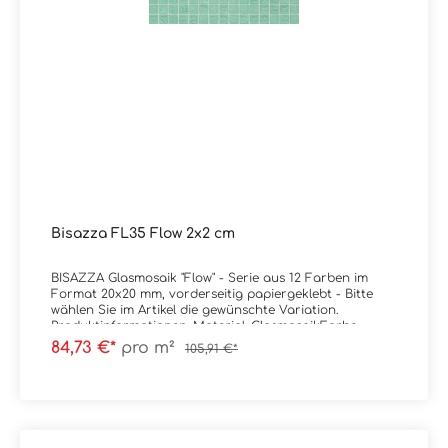
Bisazza FL35 Flow 2x2 cm
BISAZZA Glasmosaik "Flow" - Serie aus 12 Farben im
Format 20x20 mm, vorderseitig papiergeklebt - Bitte
wählen Sie im Artikel die gewünschte Variation.
Produktinformationen: Material: GlasmosaikFarbe:
FL35Stärke: 4 mmGewicht: 7 kg/m²Trittsicherheit:
84,73 €*
pro m²
105,91 €*
rutschhemmend Format: 2x2 cm (Blatt à 32,2x32,2
cm)Ausführung: vorderseitig
papiergeklebt Kanten: kleine Abplatzungen sind
produktionstechnisch vorhanden da Material im
Schüttgutverfahren hergestellt wird, mehr Infos auf
Wunsch. Zubehör: Wahlweise inkl. Installation Kit