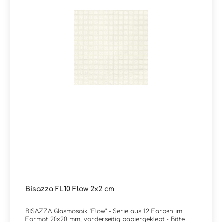
optisch farblich abgestimmte Epoxidharzfugenmasse
und sorgt dafür, dass langjährig Freude am Fugenbild
von Bisazza Glasmosaiken besteht. Info:Alle Farben der
Kollektion Flow sind auch in der MATT-Version erhältlich
mit Rutschhemmungswert R11C
Verpackungsdaten:Paketinhalt: 2,07 m² ( = 20 Netze)
Bisazza FL10 Flow 2x2 cm
BISAZZA Glasmosaik "Flow" - Serie aus 12 Farben im
Format 20x20 mm, vorderseitig papiergeklebt - Bitte