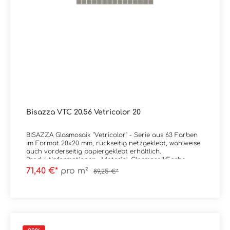
Artikel, die mit einem Verlegeplan geliefert werden
(Farbverläufe 10 und Dekorationen): Info:Alle Farben der
Kollektion Vetricolor 20 sind auch in der MATT-Version
erhältlich mit Rutschhemmungswert R11C
Verpackungsdaten:Paketinhalt: 2,07 m² ( = 20 Netze)
Bisazza VTC 20.56 Vetricolor 20
BISAZZA Glasmosaik "Vetricolor" - Serie aus 63 Farben
im Format 20x20 mm, rückseitig netzgeklebt, wahlweise
auch vorderseitig papiergeklebt erhältlich.
Produktinformationen: Material: GlasmosaikFarbe:
VTC20.56Stärke: 4 mmGewicht: 7 kg/m²Trittsicherheit:
71,40 €*
pro m²
89,25 €*
rutschhemmend Format: 2x2 cm (Blatt à 32,2x32,2
cm)Ausführung: Wahlweise rückseitig netzgeklebt
(Standard) oder vorderseitig papiergeklebt
(Unterwasserbereich, Dampfbad) Kanten: kleine
Abplatzungen sind produktionstechnisch vorhanden da
Material im Schüttgutverfahren hergestellt wird, mehr
Infos auf Wunsch. Zubehör: Wahlweise inkl. Installation