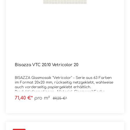
künstlerisches Mosaik sowie 10x10 und Opus Romano-
Artikel, die mit einem Verlegeplan geliefert werden
(Farbverläufe 10 und Dekorationen): Info:Alle Farben der
Kollektion Vetricolor 20 sind auch in der MATT-Version
erhältlich mit Rutschhemmungswert R11C
Verpackungsdaten:Paketinhalt: 2,07 m² ( = 20 Netze)
Bisazza VTC 20.10 Vetricolor 20
BISAZZA Glasmosaik "Vetricolor" - Serie aus 63 Farben
im Format 20x20 mm, rückseitig netzgeklebt, wahlweise
auch vorderseitig papiergeklebt erhältlich.
Produktinformationen: Material: GlasmosaikFarbe:
VTC20.10Stärke: 4 mmGewicht: 7 kg/m²Trittsicherheit:
71,40 €*
pro m²
89,25 €*
rutschhemmend Format: 2x2 cm (Blatt à 32,2x32,2
cm)Ausführung: Wahlweise rückseitig netzgeklebt
(Standard) oder vorderseitig papiergeklebt
(Unterwasserbereich, Dampfbad) Kanten: kleine
Abplatzungen sind produktionstechnisch vorhanden da
Material im Schüttgutverfahren hergestellt wird, mehr
Infos auf Wunsch. Zubehör: Wahlweise inkl. Installation