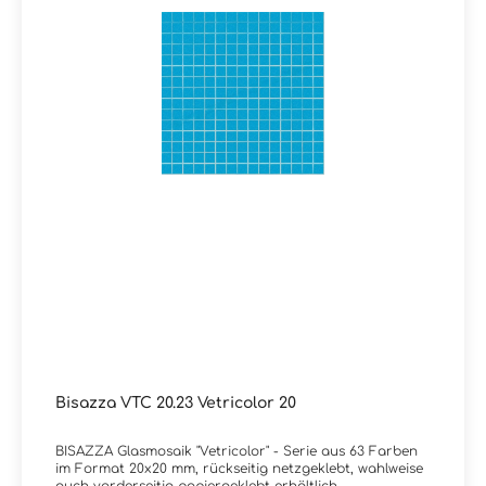
Artikels. Das Fillgel Plus ist eine fleckenresistente und
optisch farblich abgestimmte Epoxidharzfugenmasse
und sorgt dafür, dass langjährig Freude am Fugenbild
von Bisazza Glasmosaiken besteht. Epoxid-
Installationskit:Einige Artikel, die bisher mit normalen
Installationskits verkauft wurden, werden ab 2024 mit
Epoxid-Installationskits kombiniert. Dabei handelt es
sich um transparente oder halbtransparente
Unifarben, Mosaik mit Swarovski-Kristallen,
künstlerisches Mosaik sowie 10x10 und Opus Romano-
Artikel, die mit einem Verlegeplan geliefert werden
(Farbverläufe 10 und Dekorationen): Info:Alle Farben der
Kollektion Vetricolor 20 sind auch in der MATT-Version
erhältlich mit Rutschhemmungswert R11C
Verpackungsdaten:Paketinhalt: 2,07 m² ( = 20 Netze)
Bisazza VTC 20.23 Vetricolor 20
BISAZZA Glasmosaik "Vetricolor" - Serie aus 63 Farben
im Format 20x20 mm, rückseitig netzgeklebt, wahlweise