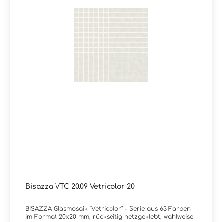
Artikels. Das Fillgel Plus ist eine fleckenresistente und
optisch farblich abgestimmte Epoxidharzfugenmasse
und sorgt dafür, dass langjährig Freude am Fugenbild
von Bisazza Glasmosaiken besteht. Epoxid-
Installationskit:Einige Artikel, die bisher mit normalen
Installationskits verkauft wurden, werden ab 2024 mit
Epoxid-Installationskits kombiniert. Dabei handelt es
sich um transparente oder halbtransparente
Unifarben, Mosaik mit Swarovski-Kristallen,
künstlerisches Mosaik sowie 10x10 und Opus Romano-
Artikel, die mit einem Verlegeplan geliefert werden
(Farbverläufe 10 und Dekorationen): Info:Alle Farben der
Kollektion Vetricolor 20 sind auch in der MATT-Version
erhältlich mit Rutschhemmungswert R11C
Verpackungsdaten:Paketinhalt: 2,07 m² ( = 20 Netze)
Bisazza VTC 20.09 Vetricolor 20
BISAZZA Glasmosaik "Vetricolor" - Serie aus 63 Farben
im Format 20x20 mm, rückseitig netzgeklebt, wahlweise