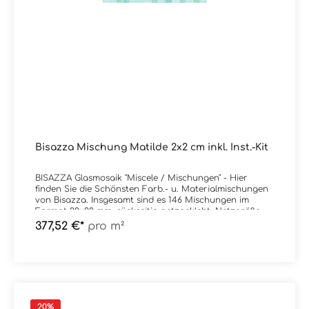
Bisazza Mischung Matilde 2x2 cm inkl. Inst.-Kit
BISAZZA Glasmosaik "Miscele / Mischungen" - Hier
finden Sie die Schönsten Farb.- u. Materialmischungen
von Bisazza. Insgesamt sind es 146 Mischungen im
Format 20x20 mm, rückseitig netzgeklebt, Netzgröße
32,2x32,2 cm auf Wunsch auch ohne Installation-KIT
377,52 €*
pro m²
(Schnellkleber Ad Hoc und Fugmaterial Fillgel Plus UVR
farbige Epoxyfugenmasse) lieferbar.
Produktinformationen: Material: GlasmosaikFormat: 2x2
cm (Netz = 32,2x32,2 cm)Stärke: 4 mmFarbe:
Mix MatildeGewicht: 7 kg/m²Trittsicherheit: --
Verpackungsdaten:Paketinhalt: 1,03 m² ( = 10
Netze) Palette: --
20
%