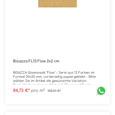
Bisazza FL13 Flow 2x2 cm
BISAZZA Glasmosaik "Flow" - Serie aus 12 Farben im
Format 20x20 mm, vorderseitig papiergeklebt - Bitte
wählen Sie im Artikel die gewünschte Variation.
Produktinformationen: Material: GlasmosaikFarbe:
FL13Stärke: 4 mmGewicht: 7 kg/m²Trittsicherheit:
84,73 €*
pro m²
105,91 €*
rutschhemmend Format: 2x2 cm (Blatt à 32,2x32,2
cm)Ausführung: vorderseitig
papiergeklebt Kanten: kleine Abplatzungen sind
produktionstechnisch vorhanden da Material im
Schüttgutverfahren hergestellt wird, mehr Infos auf
Wunsch. Zubehör: Wahlweise inkl. Installation Kit