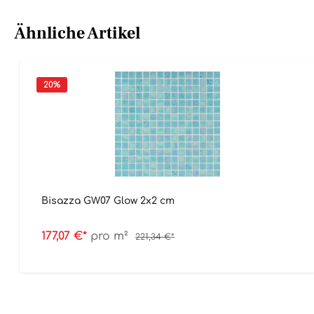
Ähnliche Artikel
20
%
Bisazza GW07 Glow 2x2 cm
177,07 €*
pro m²
221,34 €*