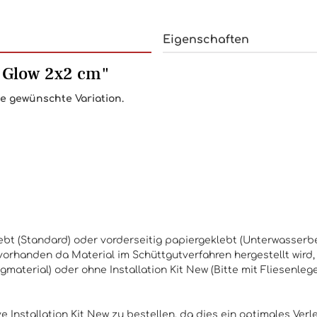
Eigenschaften
 Glow 2x2 cm"
die gewünschte Variation.
eklebt (Standard) oder vorderseitig papiergeklebt (Unterwasser
orhanden da Material im Schüttgutverfahren hergestellt wird,
ugmaterial) oder ohne
Installation Kit New
(Bitte mit Fliesenleg
 Installation Kit New zu bestellen, da dies ein optimales Verle