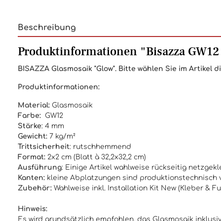
Beschreibung
Produktinformationen "Bisazza GW12
BISAZZA
Glasmosaik "Glow". Bitte wählen Sie im Artikel 
Produktinformationen:
Material:
Glasmosaik
Farbe:
GW12
Stärke
: 4 mm
Gewicht:
7 kg/m²
Trittsicherheit
: rutschhemmend
Format:
2x2 cm (Blatt à 32,2x32,2 cm)
Ausführung
: Einige Artikel wahlweise rückseitig netzg
Kanten:
kleine Abplatzungen sind produktionstechnisch v
Zubehör:
Wahlweise inkl.
Installation Kit New
(
Kleber & F
Hinweis:
Es wird grundsätzlich empfohlen, das Glasmosaik inklusive