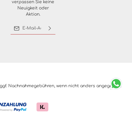
verpassen Sie keine
Neuigkeit oder
Aktion.
E-Mail-Adresse*
Ich habe die
Datenschutzbestimmungen
zur Kenntnis genommen
und die
AGB
gelesen und
bin mit ihnen
einverstanden.
ggf. Nachnahmegebühren, wenn nicht anders angegeben.