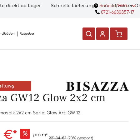
te direkt ab Lager
Schnelle Lieferung
Service/Hilfe
Zertifizierter 
0721-6630357-17
nylböden
Ratgeber
ellung
za GW12 Glow 2x2 cm
mosaik 2x2 cm Serie: Glow Art: GW 12
7 €*
%
pro m²
221,34 €*
(20% gespart)