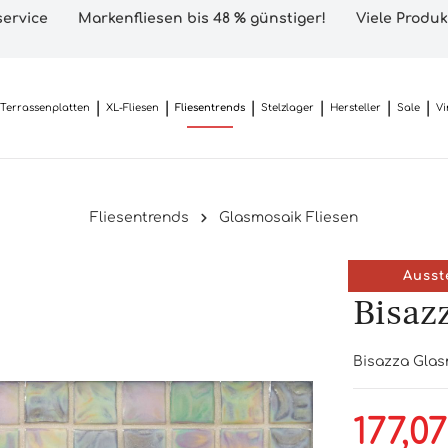
ervice
Markenfliesen bis 48 % günstiger!
Viele Produk
Terrassenplatten
XL-Fliesen
Fliesentrends
Stelzlager
Hersteller
Sale
Vi
Fliesentrends
Glasmosaik Fliesen
Ausst
Bisaz
Bisazza Glas
177,0