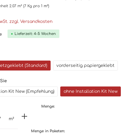
nheit
2.07 m²
(7 Kg
pro 1 m²
)
MwSt. zzgl. Versandkosten
Lieferzeit: 4-5 Wochen
e
netzgeklebt (Standard)
vorderseitig papiergeklebt
 Sie
ation Kit New (Empfehlung)
ohne Installation Kit New
Menge:
m²
Menge in Paketen: