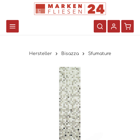
Hersteller
Bisazza
Sfumature