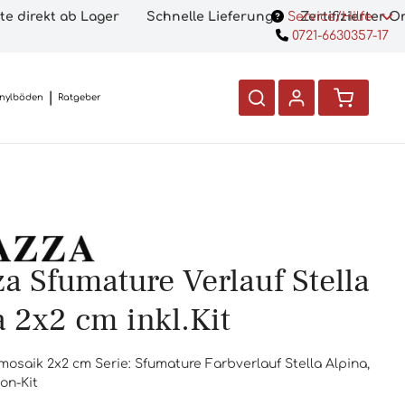
te direkt ab Lager
Schnelle Lieferung
Service/Hilfe
Zertifizierter 
0721-6630357-17
inylböden
Ratgeber
a Sfumature Verlauf Stella
a 2x2 cm inkl.Kit
mosaik 2x2 cm Serie: Sfumature Farbverlauf Stella Alpina,
ion-Kit