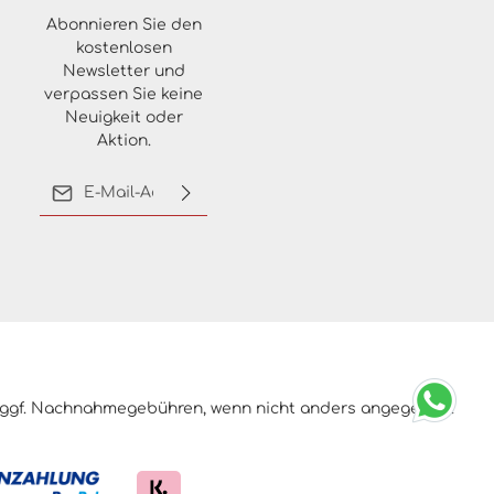
Abonnieren Sie den
kostenlosen
Newsletter und
verpassen Sie keine
Neuigkeit oder
Aktion.
E-Mail-Adresse*
Ich habe die
Datenschutzbestimmungen
zur Kenntnis genommen
und die
AGB
gelesen und
bin mit ihnen
einverstanden.
ggf. Nachnahmegebühren, wenn nicht anders angegeben.