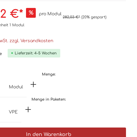
62 €*
%
pro Modul
282,03 €*
(20% gespart)
nheit
1 Modul
MwSt. zzgl. Versandkosten
Lieferzeit: 4-5 Wochen
e
Menge:
Modul
Menge in Paketen:
VPE
In den Warenkorb