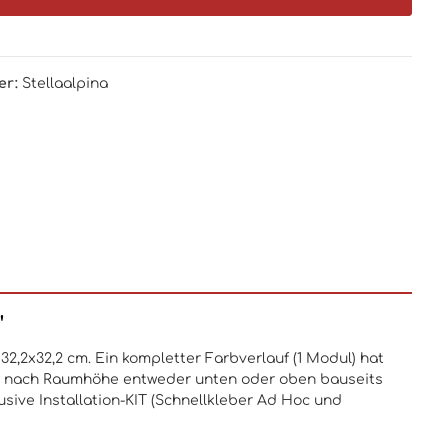
er:
Stellaalpina
"
32,2x32,2 cm. Ein kompletter Farbverlauf (1 Modul) hat
n je nach Raumhöhe entweder unten oder oben bauseits
sive Installation-KIT (Schnellkleber Ad Hoc und