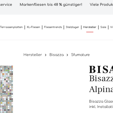
ervice
Markenfliesen bis 48 % günstiger!
Viele Produk
Terrassenplatten
XL-Fliesen
Fliesentrends
Stelzlager
Hersteller
Sale
V
Hersteller
Bisazza
Sfumature
Bisazz
Alpin
Bisazza Glas
inkl. Installat