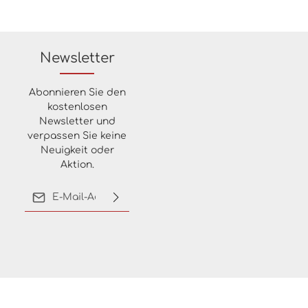
Newsletter
Abonnieren Sie den
kostenlosen
Newsletter und
verpassen Sie keine
Neuigkeit oder
Aktion.
E-Mail-Adresse*
Ich habe die
Datenschutzbestimmungen
zur Kenntnis genommen
und die
AGB
gelesen und
bin mit ihnen
einverstanden.