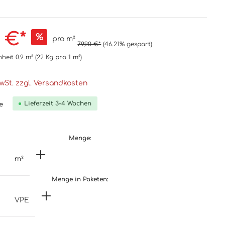
 €*
%
pro m²
79,90 €*
(46.21% gespart)
nheit
0.9 m²
(22 Kg
pro 1 m²
)
MwSt. zzgl. Versandkosten
Lieferzeit 3-4 Wochen
e
Menge:
m²
Menge in Paketen:
VPE