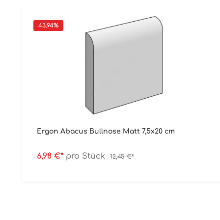
43.94
%
Ergon Abacus Bullnose Matt 7,5x20 cm
6,98 €*
pro Stück
12,45 €*