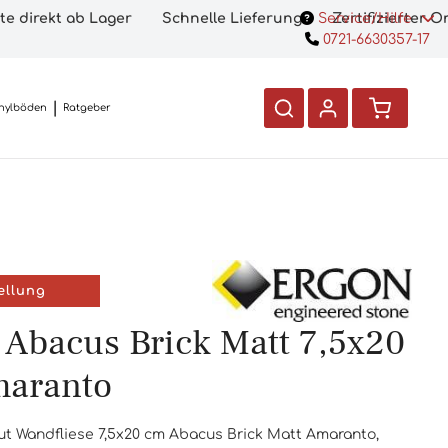
te direkt ab Lager
Schnelle Lieferung
Service/Hilfe
Zertifizierter 
0721-6630357-17
nylböden
Ratgeber
ellung
 Abacus Brick Matt 7,5x20
aranto
ut Wandfliese 7,5x20 cm Abacus Brick Matt Amaranto,