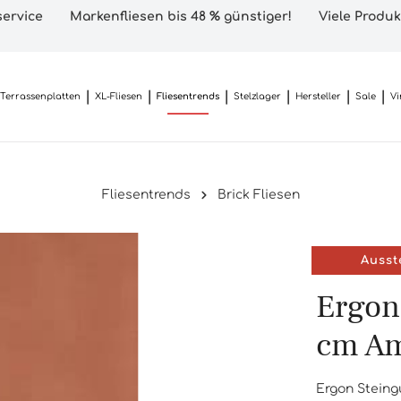
ervice
Markenfliesen bis 48 % günstiger!
Viele Produk
Terrassenplatten
XL-Fliesen
Fliesentrends
Stelzlager
Hersteller
Sale
Vi
Fliesentrends
Brick Fliesen
Ausst
Ergon
cm Am
Ergon Steing