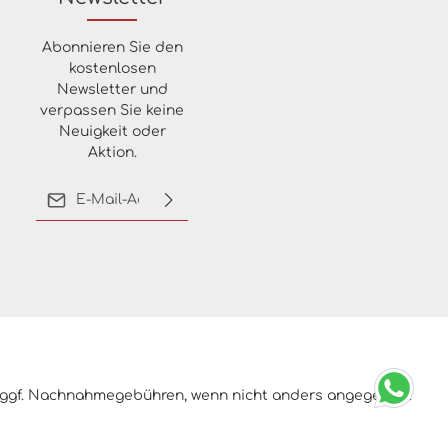
Abonnieren Sie den
kostenlosen
Newsletter und
verpassen Sie keine
Neuigkeit oder
Aktion.
E-Mail-Adresse*
Ich habe die
Datenschutzbestimmungen
zur Kenntnis genommen
und die
AGB
gelesen und
bin mit ihnen
einverstanden.
ggf. Nachnahmegebühren, wenn nicht anders angegeben.