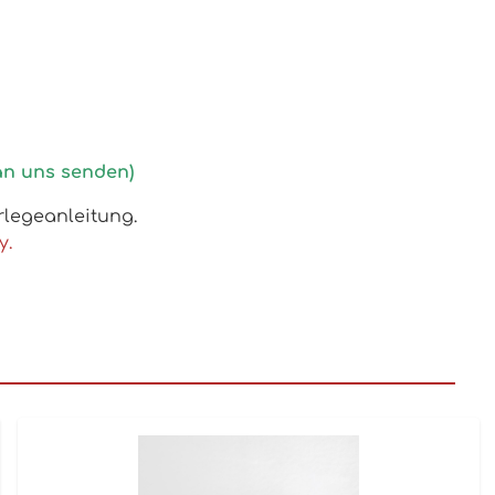
an uns senden)
rlegeanleitung.
y.