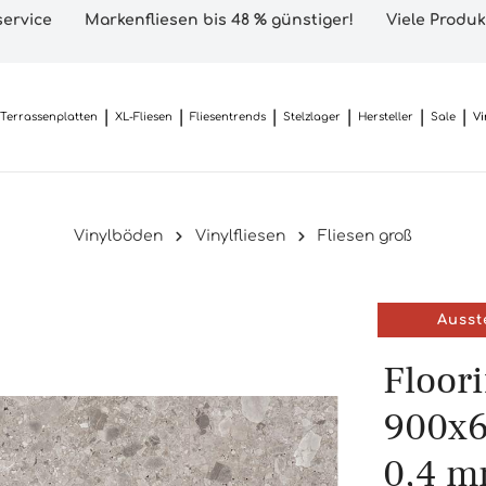
ervice
Markenfliesen bis 48 % günstiger!
Viele Produk
Terrassenplatten
XL-Fliesen
Fliesentrends
Stelzlager
Hersteller
Sale
Vi
Vinylböden
Vinylfliesen
Fliesen groß
Ausst
Floor
900x6
0,4 