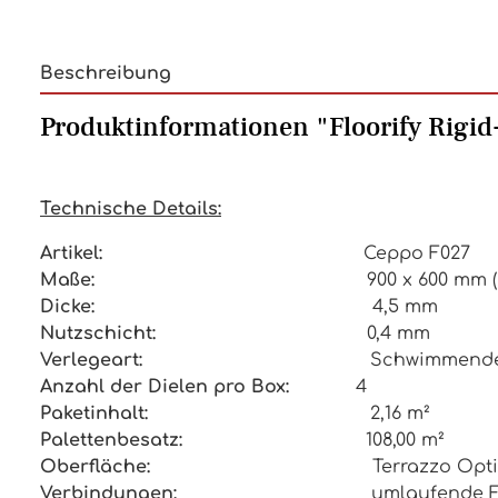
Beschreibung
Produktinformationen "Floorify Rigi
Technische Details:
Artikel:
Ceppo F027
Maße:
900 x 600 mm (
Dicke:
4,5 mm
Nutzschicht:
0,4 mm
Verlegeart:
Schwimmende 
Anzahl der Dielen pro Box:
4
Paketinhalt:
2,16 m²
Palettenbesatz:
108,00 m²
Oberfläche:
Terrazzo Opt
Verbindungen:
umlaufende 