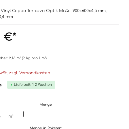
id-Vinyl Ceppo Terrazzo-Optik Maße: 900x600x4,5 mm,
0,4 mm
5 €*
nheit
2.16 m²
(9 Kg
pro 1 m²
)
MwSt. zzgl. Versandkosten
Lieferzeit: 1-2 Wochen
e
Menge:
m²
Menge in Paketen: