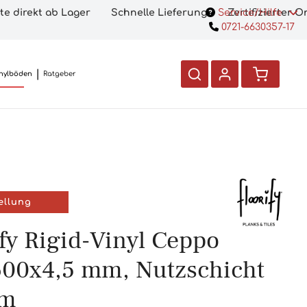
te direkt ab Lager
Schnelle Lieferung
Service/Hilfe
Zertifizierter 
0721-6630357-17
nylböden
Ratgeber
ellung
ify Rigid-Vinyl Ceppo
00x4,5 mm, Nutzschicht
mm