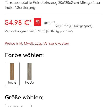
Terrassenplatte Feinsteinzeug 30x120x2 cm Mirage Nau
Indie, 1.Sortierung
54,98 €*
%
pro m²
95,00 €*
(42.13% gespart)
Verpackungseinheit
0.72 m²
(45.87 Kg
pro 1 m²
)
Preise inkl. MwSt. zzgl. Versandkosten
Farbe wählen:
Indie
Fado
Größe wählen: