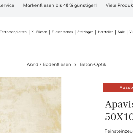
ervice
Markenfliesen bis 48 % günstiger!
Viele Produk
Terrassenplatten
XL-Fliesen
Fliesentrends
Stelzlager
Hersteller
Sale
Vi
Wand / Bodenfliesen
Beton-Optik
Ausst
Apavi
50X1
Feinsteinzeu