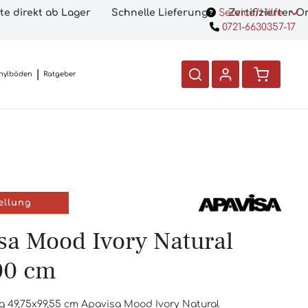
te direkt ab Lager
Schnelle Lieferung
Service/Hilfe
Zertifizierter 
0721-6630357-17
nylböden
Ratgeber
ellung
sa Mood Ivory Natural
00 cm
g 49,75x99,55 cm Apavisa Mood Ivory Natural