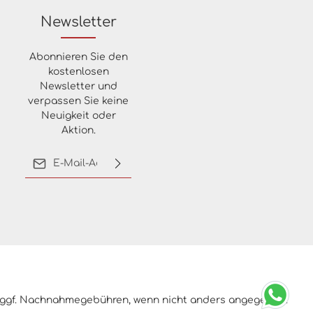
Newsletter
Abonnieren Sie den
kostenlosen
Newsletter und
verpassen Sie keine
Neuigkeit oder
Aktion.
E-Mail-Adresse*
Ich habe die
Datenschutzbestimmungen
zur Kenntnis genommen
und die
AGB
gelesen und
bin mit ihnen
einverstanden.
ggf. Nachnahmegebühren, wenn nicht anders angegeben.