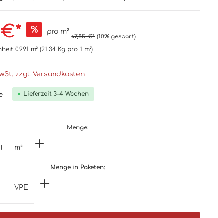
 €*
%
pro m²
67,85 €*
(10% gespart)
nheit
0.991 m²
(21.34 Kg
pro 1 m²
)
MwSt. zzgl. Versandkosten
Lieferzeit 3-4 Wochen
e
Menge:
m²
Menge in Paketen:
VPE