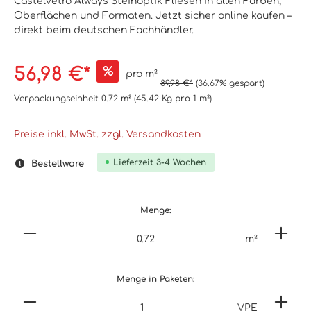
Castelvetro Always Steinoptik Fliesen in allen Farben,
Oberflächen und Formaten. Jetzt sicher online kaufen –
direkt beim deutschen Fachhändler.
56,98 €*
%
pro m²
89,98 €*
(36.67% gespart)
Verpackungseinheit
0.72 m²
(45.42 Kg
pro 1 m²
)
Preise inkl. MwSt. zzgl. Versandkosten
Lieferzeit 3-4 Wochen
Bestellware
Menge:
m²
Menge in Paketen:
VPE