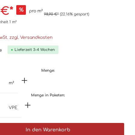
 €*
%
pro m²
98,90 €*
(22.16% gespart)
nheit
1 m²
MwSt. zzgl. Versandkosten
Lieferzeit 3-4 Wochen
e
Menge:
m²
Menge in Paketen:
VPE
In den Warenkorb