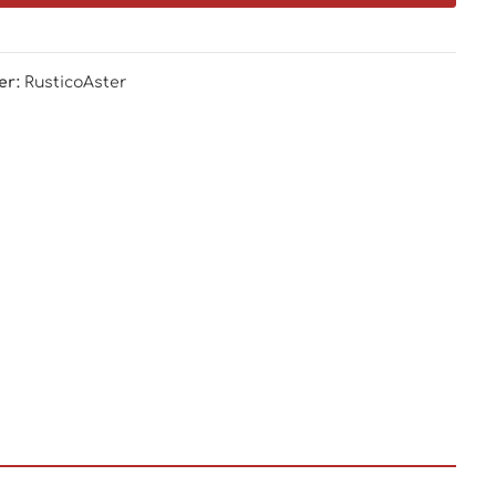
er:
RusticoAster