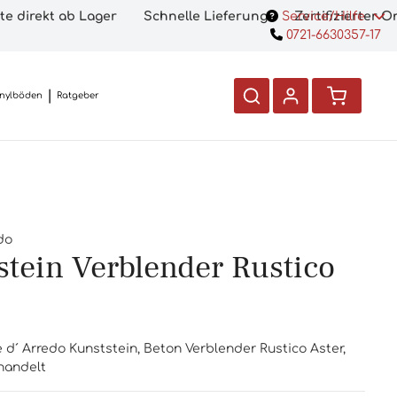
te direkt ab Lager
Schnelle Lieferung
Service/Hilfe
Zertifizierter 
0721-6630357-17
inylböden
Ratgeber
do
stein Verblender Rustico
e d´ Arredo Kunststein, Beton Verblender Rustico Aster,
ehandelt