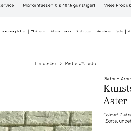
ervice
Markenfliesen bis 48 % günstiger!
Viele Produk
Terrassenplatten
XL-Fliesen
Fliesentrends
Stelzlager
Hersteller
Sale
V
Hersteller
Pietre d'Arredo
Pietre d´Arre
Kunst
Aster
Colmef, Pietr
1.Sorte, unb