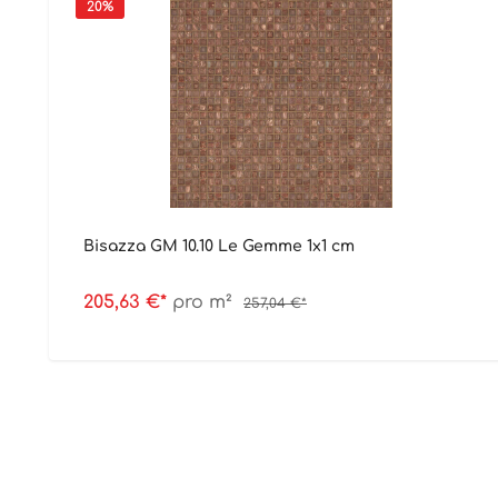
20
%
Bisazza GM 10.10 Le Gemme 1x1 cm
205,63 €*
pro m²
257,04 €*