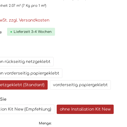
nheit
2.07 m²
(7 Kg
pro 1 m²
)
MwSt. zzgl. Versandkosten
Lieferzeit 3-4 Wochen
e
n rückseitig netzgeklebt
n vorderseitig papiergeklebt
netzgeklebt (Standard)
vorderseitig papiergeklebt
 Sie
ation Kit New (Empfehlung)
ohne Installation Kit New
Menge: