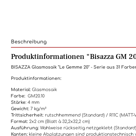
Beschreibung
Produktinformationen "Bisazza GM 2
BISAZZA
Glasmosaik "Le Gemme 20"
-
Serie aus 31 Farben
Produktinformationen:
Material:
Glasmosaik
Farbe:
GM20.10
Stärke
: 4 mm
Gewicht:
7 kg/m²
Trittsicherheit
: rutschhemmend (Standard) / R11C (MATT-V
Format:
2x2 cm (Blatt à 32,2x32,2 cm)
Ausführung
: Wahlweise rückseitig netzgeklebt (Standar
Kanten:
kleine Abplatzungen sind produktionstechnisch v