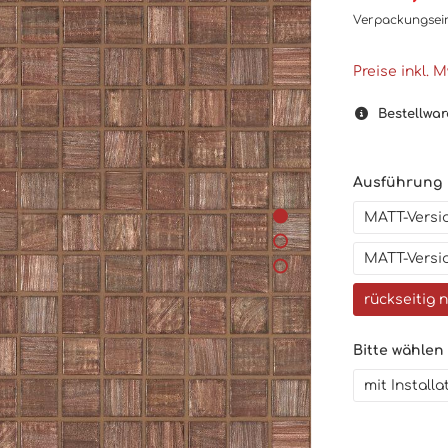
Verpackungsei
Preise inkl. 
Bestellwar
Ausführung
MATT-Versio
MATT-Versio
rückseitig 
Bitte wählen
mit Install