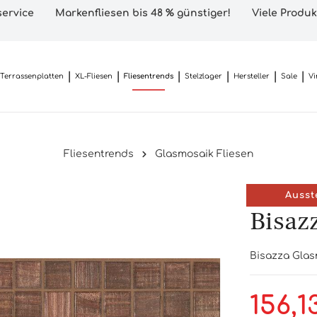
ervice
Markenfliesen bis 48 % günstiger!
Viele Produk
Terrassenplatten
XL-Fliesen
Fliesentrends
Stelzlager
Hersteller
Sale
Vi
Fliesentrends
Glasmosaik Fliesen
Ausst
Bisaz
Bisazza Glas
156,1