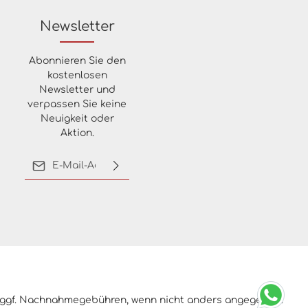
Newsletter
Abonnieren Sie den
kostenlosen
Newsletter und
verpassen Sie keine
Neuigkeit oder
Aktion.
E-Mail-Adresse*
Ich habe die
Datenschutzbestimmungen
zur Kenntnis genommen
und die
AGB
gelesen und
bin mit ihnen
einverstanden.
ggf. Nachnahmegebühren, wenn nicht anders angegeben.