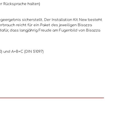
er Rücksprache halten)
geergebnis sicherstellt. Der Installation Kit New besteht
brauch reicht für ein Paket des jeweiligen Bisazza
 dafür, dass langjährig Freude am Fugenbild von Bisazza
30) und A+B+C
(DIN 51097)