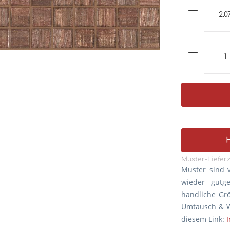
Muster-Lieferz
Muster sind 
wieder gutg
handliche Gr
Umtausch & W
diesem Link: