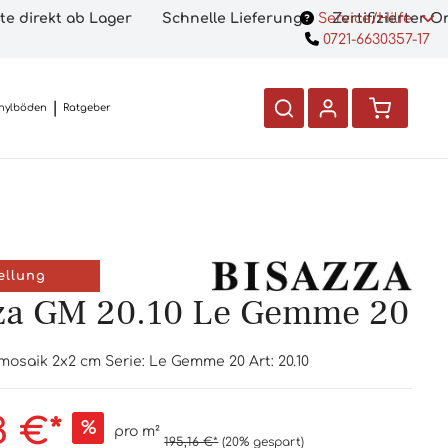
te direkt ab Lager
Schnelle Lieferung
Service/Hilfe
Zertifizierter 
0721-6630357-17
nylböden
Ratgeber
ellung
za GM 20.10 Le Gemme 20
mosaik 2x2 cm Serie: Le Gemme 20 Art: 20.10
3 €*
%
pro m²
195,16 €*
(20% gespart)