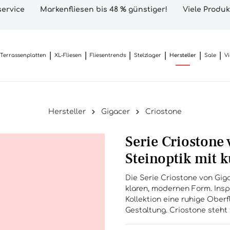
ervice
Markenfliesen bis 48 % günstiger!
Viele Produk
Terrassenplatten
XL-Fliesen
Fliesentrends
Stelzlager
Hersteller
Sale
V
Hersteller
Gigacer
Criostone
Serie Criostone 
Steinoptik mit 
Die Serie Criostone von Giga
klaren, modernen Form. Insp
Kollektion eine ruhige Oberf
Gestaltung. Criostone steht 